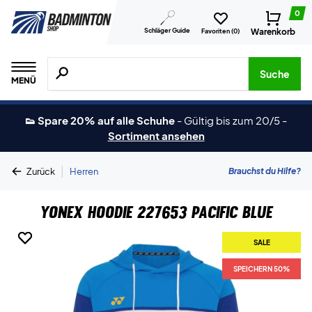
0
Schläger Guide
Warenkorb
Favoriten (
0
)
Suche nach Produkten, Marken usw.
Suche
MENÜ
👟 Spare 20% auf alle Schuhe
-
Gültig bis zum 20/5
-
Sortiment ansehen
|
Brauchst du Hilfe?
Zurück
Herren
Yonex Hoodie 227653 Pacific Blue
SALE
SALE
SPEICHERN 50%
SPEICHERN 50%