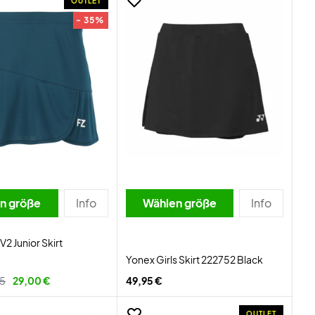
OUTLET
- 35%
n größe
Info
Wählen größe
Info
 V2 Junior Skirt
Yonex Girls Skirt 222752 Black
95
29,00 €
49,95 €
OUTLET