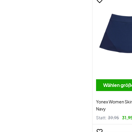
Wählen größ
Yonex Women Skirt
Navy
Statt:
39,95
31,9