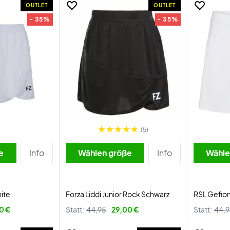
OUTLET
OUTLET
- 35%
- 35%
(5)
e
Info
Wählen größe
Info
Wähle
hite
Forza Liddi Junior Rock Schwarz
RSL Gefion 
0 €
Statt:
44,95
29,00 €
Statt:
44,