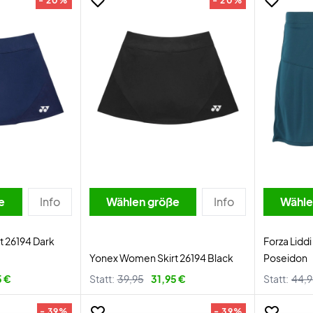
- 20%
- 20%
e
Info
Wählen größe
Info
Wähle
 26194 Dark
Forza Liddi
Yonex Women Skirt 26194 Black
Poseidon
5 €
Statt:
39,95
31,95 €
Statt:
44,
- 39%
- 39%