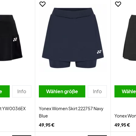
e
Info
Wählen größe
Info
Wähle
rt YW0036EX
Yonex Women Skirt 222757 Navy
Blue
Yonex Wom
49,95 €
49,95 €