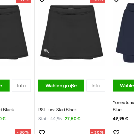
e
Info
Wählen größe
Info
Wähle
Yonex Juni
rt Black
RSL Luna Skirt Black
Blue
0 €
Statt:
44,95
27,50 €
49,95 €
- 30%
- 30%