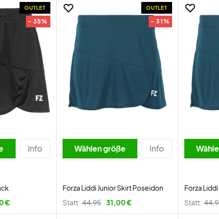
OUTLET
OUTLET
- 35%
- 31%
e
Info
Wählen größe
Info
Wähle
ack
Forza Liddi Junior Skirt Poseidon
Forza Liddi
0 €
Statt:
44,95
31,00 €
Statt:
44,