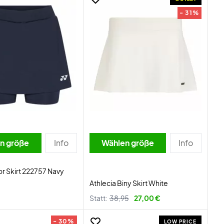
- 31%
n größe
Info
Wählen größe
Info
or Skirt 222757 Navy
Athlecia Biny Skirt White
Statt:
38,95
27,00 €
- 30%
LOW PRICE