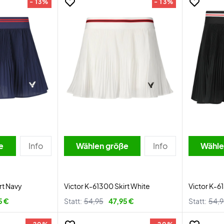
- 13%
- 13%
e
Info
Wählen größe
Info
Wähle
rt Navy
Victor K-61300 Skirt White
Victor K-6
5 €
Statt:
54,95
47,95 €
Statt:
54,