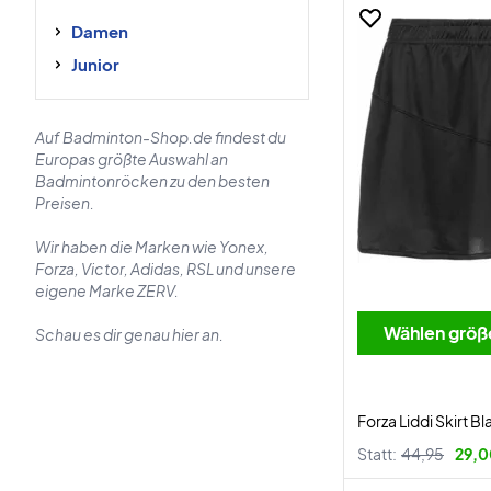
Damen
Junior
Auf Badminton-Shop.de findest du
Europas größte Auswahl an
Badmintonröcken zu den besten
Preisen.
Wir haben die Marken wie Yonex,
Forza, Victor, Adidas, RSL und unsere
eigene Marke ZERV.
Wählen größ
Schau es dir genau hier an.
Forza Liddi Skirt Bl
Statt:
44,95
29,0