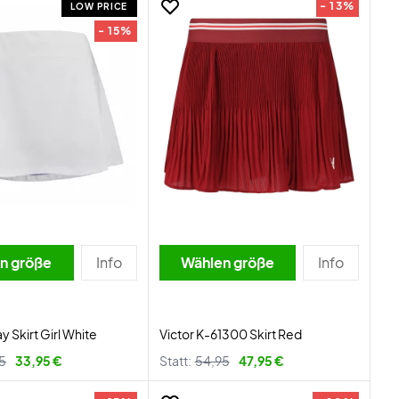
- 13%
LOW PRICE
- 15%
n größe
Info
Wählen größe
Info
y Skirt Girl White
Victor K-61300 Skirt Red
5
33,95 €
Statt:
54,95
47,95 €