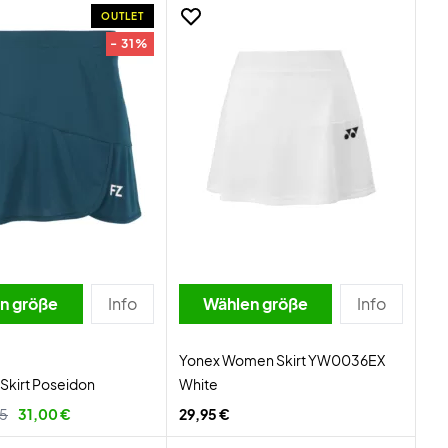
OUTLET
- 31%
n größe
Info
Wählen größe
Info
Yonex Women Skirt YW0036EX
 Skirt Poseidon
White
95
31,00 €
29,95 €