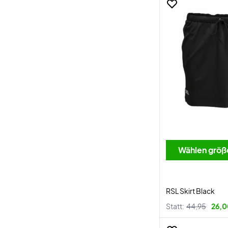
Wählen größ
RSL Skirt Black
Statt:
44,95
26,0