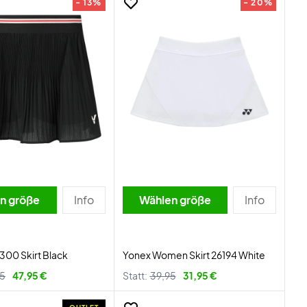
- 13%
- 20%
n größe
Info
Wählen größe
Info
1300 Skirt Black
Yonex Women Skirt 26194 White
95
47,95 €
Statt:
39,95
31,95 €