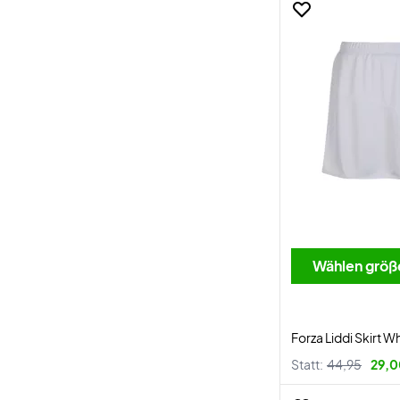
Wählen größ
Forza Liddi Skirt W
Statt:
44,95
29,0