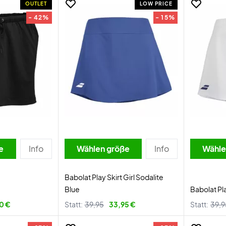
OUTLET
LOW PRICE
- 42%
- 15%
e
Info
Wählen größe
Info
Wähle
Babolat Play Skirt Girl Sodalite
Blue
Babolat Pla
0 €
Statt:
39,95
33,95 €
Statt:
39,9