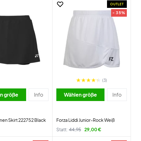
OUTLET
- 35%
(3)
n größe
Info
Wählen größe
Info
en Skirt 222752 Black
Forza Liddi Junior-Rock Weiß
Statt:
44,95
29,00 €