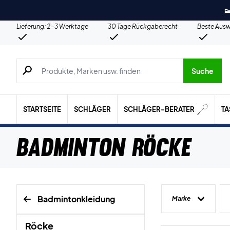

Lieferung: 2-3 Werktage
30 Tage Rückgaberecht
Beste Ausw
Suche nach Produkten, Marken usw.
Suche
STARTSEITE
SCHLÄGER
SCHLÄGER-BERATER
T
Badminton Röcke
Badmintonkleidung
Marke
Röcke