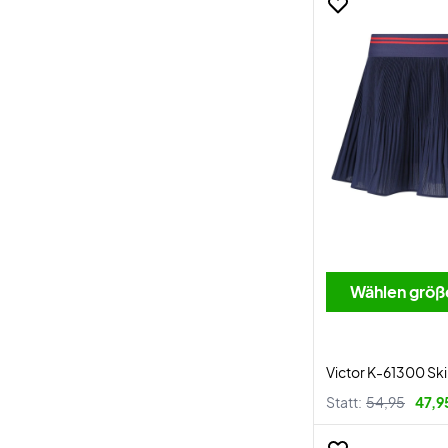
Wählen größ
Victor K-61300 Ski
Statt:
54,95
47,9