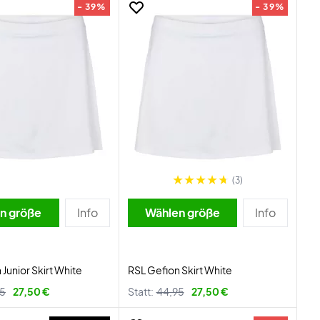
- 39%
- 39%
(3)
n größe
Info
Wählen größe
Info
Junior Skirt White
RSL Gefion Skirt White
95
27,50 €
Statt:
44,95
27,50 €