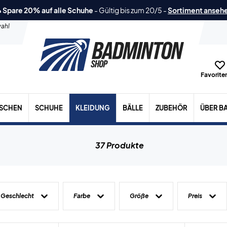
 Spare 20% auf alle Schuhe
-
Gültig bis zum 20/5
-
Sortiment anseh
ahl
Favoriten
ASCHEN
SCHUHE
KLEIDUNG
BÄLLE
ZUBEHÖR
ÜBER B
37 Produkte
Geschlecht
Farbe
Größe
Preis