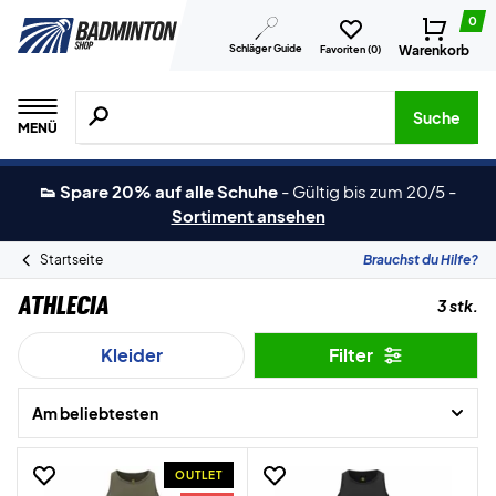
0
Schläger Guide
Warenkorb
Favoriten (
0
)
Suche nach Produkten, Marken usw.
Suche
MENÜ
👟 Spare 20% auf alle Schuhe
-
Gültig bis zum 20/5
-
Sortiment ansehen
Startseite
Brauchst du Hilfe?
Athlecia
3 stk.
Kleider
Filter
Am beliebtesten
OUTLET