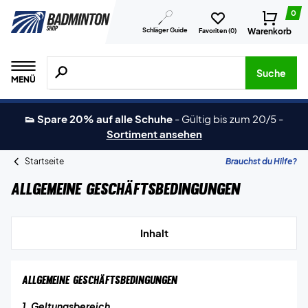
0
Schläger Guide
Warenkorb
Favoriten (
0
)
Suche nach Produkten, Marken usw.
Suche
MENÜ
👟 Spare 20% auf alle Schuhe
-
Gültig bis zum 20/5
-
Sortiment ansehen
Startseite
Brauchst du Hilfe?
Allgemeine Geschäftsbedingungen
Inhalt
ALLGEMEINE GESCHÄFTSBEDINGUNGEN
1. Geltungsbereich