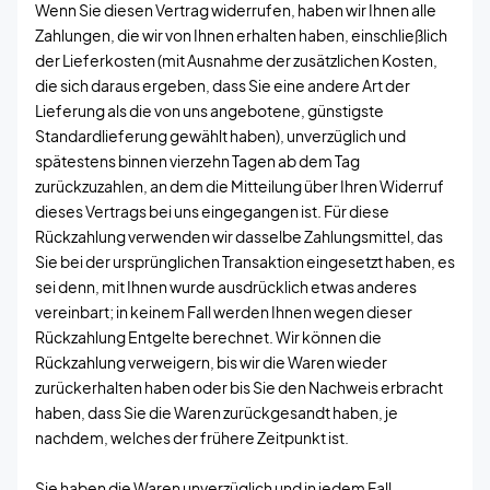
Wenn Sie diesen Vertrag widerrufen, haben wir Ihnen alle
Zahlungen, die wir von Ihnen erhalten haben, einschließlich
der Lieferkosten (mit Ausnahme der zusätzlichen Kosten,
die sich daraus ergeben, dass Sie eine andere Art der
Lieferung als die von uns angebotene, günstigste
Standardlieferung gewählt haben), unverzüglich und
spätestens binnen vierzehn Tagen ab dem Tag
zurückzuzahlen, an dem die Mitteilung über Ihren Widerruf
dieses Vertrags bei uns eingegangen ist. Für diese
Rückzahlung verwenden wir dasselbe Zahlungsmittel, das
Sie bei der ursprünglichen Transaktion eingesetzt haben, es
sei denn, mit Ihnen wurde ausdrücklich etwas anderes
vereinbart; in keinem Fall werden Ihnen wegen dieser
Rückzahlung Entgelte berechnet. Wir können die
Rückzahlung verweigern, bis wir die Waren wieder
zurückerhalten haben oder bis Sie den Nachweis erbracht
haben, dass Sie die Waren zurückgesandt haben, je
nachdem, welches der frühere Zeitpunkt ist.
Sie haben die Waren unverzüglich und in jedem Fall