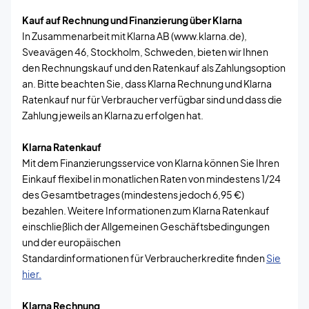
Kauf auf Rechnung und Finanzierung über Klarna
In Zusammenarbeit mit Klarna AB (www.klarna.de),
Sveavägen 46, Stockholm, Schweden, bieten wir Ihnen
den Rechnungskauf und den Ratenkauf als Zahlungsoption
an. Bitte beachten Sie, dass Klarna Rechnung und Klarna
Ratenkauf nur für Verbraucher verfügbar sind und dass die
Zahlung jeweils an Klarna zu erfolgen hat.
Klarna Ratenkauf
Mit dem Finanzierungsservice von Klarna können Sie Ihren
Einkauf flexibel in monatlichen Raten von mindestens 1/24
des Gesamtbetrages (mindestens jedoch 6,95 €)
bezahlen. Weitere Informationen zum Klarna Ratenkauf
einschließlich der Allgemeinen Geschäftsbedingungen
und der europäischen
Standardinformationen für Verbraucherkredite finden
Sie
hier.
Klarna Rechnung