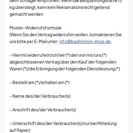
dem Schläger empfohlen. Wenn die Bespannungshärte 13
kg übersteigt, kann kein Reklamationsrecht geltend
gemacht werden.
Muster-Widerrufsformular
(Wenn Sie den Vertrag widerrufen wollen, kontaktieren Sie
uns bitte per E-Mail unter:
info@badminton-shop.de
.
– Hiermit widerrufe(n) ich/wir (*) den von mir/uns (*)
abgeschlossenen Vertrag über den Kauf der folgenden
Waren (*)/die Erbringung der folgenden Dienstleistung (*)
– Bestellt am (*)/erhalten am (*)
– Name des/der Verbraucher(s)
– Anschrift des/der Verbraucher(s)
– Unterschrift des/der Verbraucher(s) (nur bei Mitteilung
auf Papier)