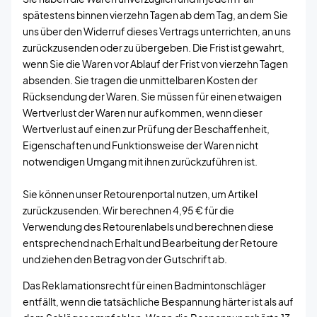
spätestens binnen vierzehn Tagen ab dem Tag, an dem Sie
uns über den Widerruf dieses Vertrags unterrichten, an uns
zurückzusenden oder zu übergeben. Die Frist ist gewahrt,
wenn Sie die Waren vor Ablauf der Frist von vierzehn Tagen
absenden. Sie tragen die unmittelbaren Kosten der
Rücksendung der Waren. Sie müssen für einen etwaigen
Wertverlust der Waren nur aufkommen, wenn dieser
Wertverlust auf einen zur Prüfung der Beschaffenheit,
Eigenschaften und Funktionsweise der Waren nicht
notwendigen Umgang mit ihnen zurückzuführen ist.
Sie können unser Retourenportal nutzen, um Artikel
zurückzusenden. Wir berechnen 4,95 € für die
Verwendung des Retourenlabels und berechnen diese
entsprechend nach Erhalt und Bearbeitung der Retoure
und ziehen den Betrag von der Gutschrift ab.
Das Reklamationsrecht für einen Badmintonschläger
entfällt, wenn die tatsächliche Bespannung härter ist als auf