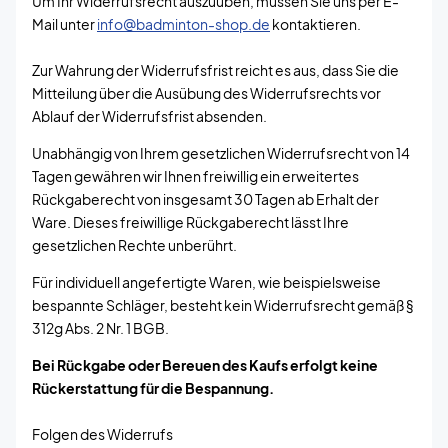
Um Ihr Widerrufsrecht auszuüben, müssen Sie uns per E-
Mail unter
info@badminton-shop.de
kontaktieren.
Zur Wahrung der Widerrufsfrist reicht es aus, dass Sie die
Mitteilung über die Ausübung des Widerrufsrechts vor
Ablauf der Widerrufsfrist absenden.
Unabhängig von Ihrem gesetzlichen Widerrufsrecht von 14
Tagen gewähren wir Ihnen freiwillig ein erweitertes
Rückgaberecht von insgesamt 30 Tagen ab Erhalt der
Ware. Dieses freiwillige Rückgaberecht lässt Ihre
gesetzlichen Rechte unberührt.
Für individuell angefertigte Waren, wie beispielsweise
bespannte Schläger, besteht kein Widerrufsrecht gemäß §
312g Abs. 2 Nr. 1 BGB.
Bei Rückgabe oder Bereuen des Kaufs erfolgt keine
Rückerstattung für die Bespannung.
Folgen des Widerrufs