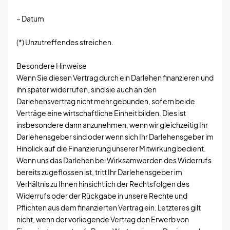
– Datum
(*) Unzutreffendes streichen.
Besondere Hinweise
Wenn Sie diesen Vertrag durch ein Darlehen finanzieren und
ihn später widerrufen, sind sie auch an den
Darlehensvertrag nicht mehr gebunden, sofern beide
Verträge eine wirtschaftliche Einheit bilden. Dies ist
insbesondere dann anzunehmen, wenn wir gleichzeitig Ihr
Darlehensgeber sind oder wenn sich Ihr Darlehensgeber im
Hinblick auf die Finanzierung unserer Mitwirkung bedient.
Wenn uns das Darlehen bei Wirksamwerden des Widerrufs
bereits zugeflossen ist, tritt Ihr Darlehensgeber im
Verhältnis zu Ihnen hinsichtlich der Rechtsfolgen des
Widerrufs oder der Rückgabe in unsere Rechte und
Pflichten aus dem finanzierten Vertrag ein. Letzteres gilt
nicht, wenn der vorliegende Vertrag den Erwerb von