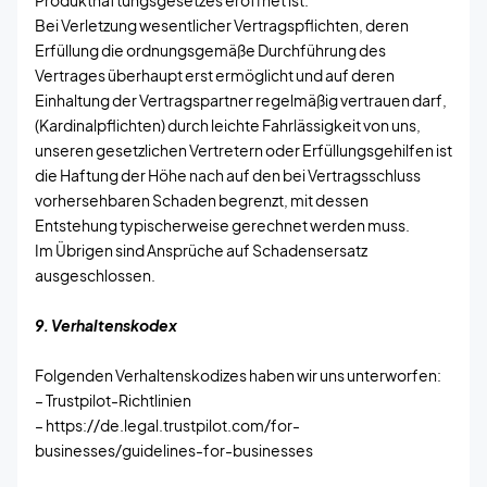
Produkthaftungsgesetzes eröffnet ist.
Bei Verletzung wesentlicher Vertragspflichten, deren
Erfüllung die ordnungsgemäße Durchführung des
Vertrages überhaupt erst ermöglicht und auf deren
Einhaltung der Vertragspartner regelmäßig vertrauen darf,
(Kardinalpflichten) durch leichte Fahrlässigkeit von uns,
unseren gesetzlichen Vertretern oder Erfüllungsgehilfen ist
die Haftung der Höhe nach auf den bei Vertragsschluss
vorhersehbaren Schaden begrenzt, mit dessen
Entstehung typischerweise gerechnet werden muss.
Im Übrigen sind Ansprüche auf Schadensersatz
ausgeschlossen.
9. Verhaltenskodex
Folgenden Verhaltenskodizes haben wir uns unterworfen:
– Trustpilot-Richtlinien
– https://de.legal.trustpilot.com/for-
businesses/guidelines-for-businesses