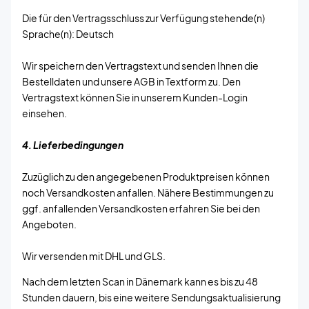
Die für den Vertragsschluss zur Verfügung stehende(n)
Sprache(n): Deutsch
Wir speichern den Vertragstext und senden Ihnen die
Bestelldaten und unsere AGB in Textform zu. Den
Vertragstext können Sie in unserem Kunden-Login
einsehen.
4. Lieferbedingungen
Zuzüglich zu den angegebenen Produktpreisen können
noch Versandkosten anfallen. Nähere Bestimmungen zu
ggf. anfallenden Versandkosten erfahren Sie bei den
Angeboten.
Wir versenden mit DHL und GLS.
Nach dem letzten Scan in Dänemark kann es bis zu 48
Stunden dauern, bis eine weitere Sendungsaktualisierung