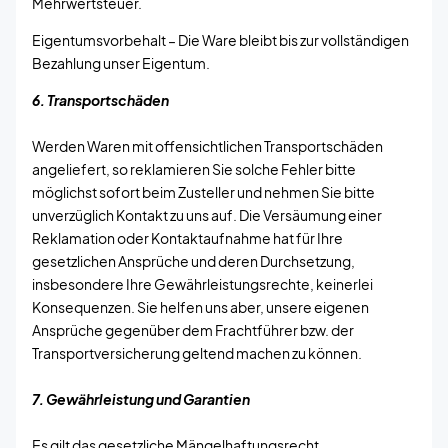
Mehrwertsteuer.
Eigentumsvorbehalt – Die Ware bleibt bis zur vollständigen
Bezahlung unser Eigentum.
6. Transportschäden
Werden Waren mit offensichtlichen Transportschäden
angeliefert, so reklamieren Sie solche Fehler bitte
möglichst sofort beim Zusteller und nehmen Sie bitte
unverzüglich Kontakt zu uns auf. Die Versäumung einer
Reklamation oder Kontaktaufnahme hat für Ihre
gesetzlichen Ansprüche und deren Durchsetzung,
insbesondere Ihre Gewährleistungsrechte, keinerlei
Konsequenzen. Sie helfen uns aber, unsere eigenen
Ansprüche gegenüber dem Frachtführer bzw. der
Transportversicherung geltend machen zu können.
7. Gewährleistung und Garantien
Es gilt das gesetzliche Mängelhaftungsrecht.