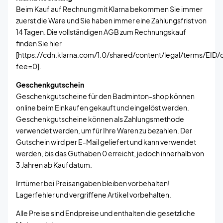
Beim Kauf auf Rechnung mit Klarna bekommen Sie immer
zuerst die Ware und Sie haben immer eine Zahlungsfrist von
14 Tagen. Die vollständigen AGB zum Rechnungskauf
finden Sie hier
[https://cdn.klarna.com/1.0/shared/content/legal/terms/EID/
fee=0].
Geschenkgutschein
Geschenkgutscheine für den Badminton-shop können
online beim Einkaufen gekauft und eingelöst werden.
Geschenkgutscheine können als Zahlungsmethode
verwendet werden, um für Ihre Waren zu bezahlen. Der
Gutschein wird per E-Mail geliefert und kann verwendet
werden, bis das Guthaben 0 erreicht, jedoch innerhalb von
3 Jahren ab Kaufdatum.
Irrtümer bei Preisangaben bleiben vorbehalten!
Lagerfehler und vergriffene Artikel vorbehalten.
Alle Preise sind Endpreise und enthalten die gesetzliche