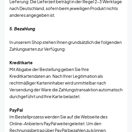
Lieferung: Die Lieferzeit beträgt in der Regel 2–3 Werktage
nach Deutschland, sofern beim jeweiligen Produkt nichts
anderes angegeben ist.
5. Bezahlung
In unserem Shop stehen Ihnen grundsätzlich die folgenden
Zahlungsarten zur Verfügung:
Kreditkarte
Mit Abgabe der Bestellung geben Sie Ihre
Kreditkartendaten an. Nach Ihrer Legitimation als
rechtmäßiger Karteninhaber wird unmittelbar nach
Versendung der Ware die Zahlungstransaktion automatisch
durchgeführt und Ihre Karte belastet.
PayPal
Im Bestellprozess werden Sie auf die Webseite des
Online-Anbieters PayPal weitergeleitet. Um den
Rechnungsbetrag über PayPal bezahlen zu können,