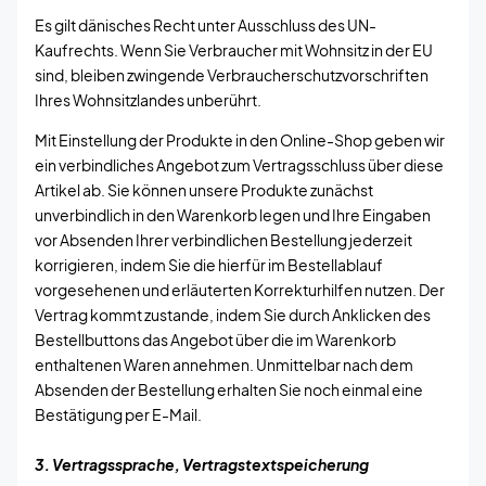
Es gilt dänisches Recht unter Ausschluss des UN-
Kaufrechts. Wenn Sie Verbraucher mit Wohnsitz in der EU
sind, bleiben zwingende Verbraucherschutzvorschriften
Ihres Wohnsitzlandes unberührt.
Mit Einstellung der Produkte in den Online-Shop geben wir
ein verbindliches Angebot zum Vertragsschluss über diese
Artikel ab. Sie können unsere Produkte zunächst
unverbindlich in den Warenkorb legen und Ihre Eingaben
vor Absenden Ihrer verbindlichen Bestellung jederzeit
korrigieren, indem Sie die hierfür im Bestellablauf
vorgesehenen und erläuterten Korrekturhilfen nutzen. Der
Vertrag kommt zustande, indem Sie durch Anklicken des
Bestellbuttons das Angebot über die im Warenkorb
enthaltenen Waren annehmen. Unmittelbar nach dem
Absenden der Bestellung erhalten Sie noch einmal eine
Bestätigung per E-Mail.
3. Vertragssprache, Vertragstextspeicherung