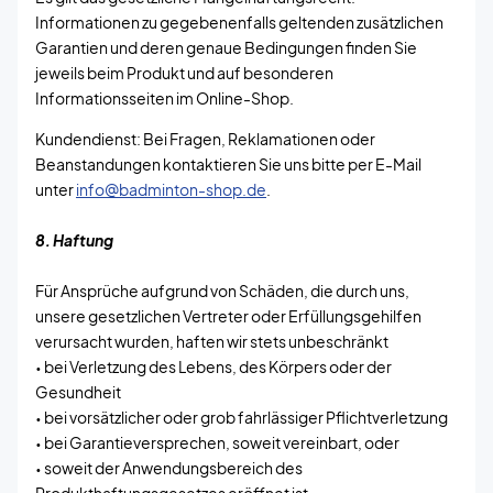
Informationen zu gegebenenfalls geltenden zusätzlichen
Garantien und deren genaue Bedingungen finden Sie
jeweils beim Produkt und auf besonderen
Informationsseiten im Online-Shop.
Kundendienst: Bei Fragen, Reklamationen oder
Beanstandungen kontaktieren Sie uns bitte per E-Mail
unter
info@badminton-shop.de
.
8. Haftung
Für Ansprüche aufgrund von Schäden, die durch uns,
unsere gesetzlichen Vertreter oder Erfüllungsgehilfen
verursacht wurden, haften wir stets unbeschränkt
• bei Verletzung des Lebens, des Körpers oder der
Gesundheit
• bei vorsätzlicher oder grob fahrlässiger Pflichtverletzung
• bei Garantieversprechen, soweit vereinbart, oder
• soweit der Anwendungsbereich des