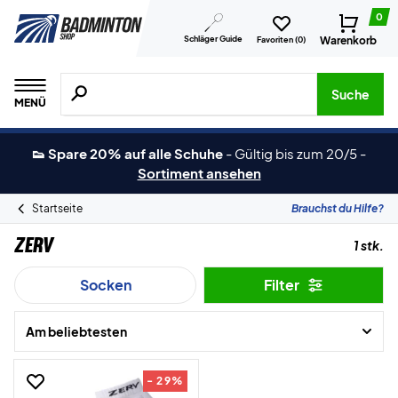
0
Schläger Guide
Warenkorb
Favoriten (
0
)
Suche nach Produkten, Marken usw.
Suche
MENÜ
👟 Spare 20% auf alle Schuhe
-
Gültig bis zum 20/5
-
Sortiment ansehen
Startseite
Brauchst du Hilfe?
ZERV
1 stk.
Socken
Filter
Am beliebtesten
- 29%