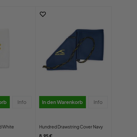
orb
Info
In den Warenkorb
Info
d White
Hundred Drawstring Cover Navy
8,95 €