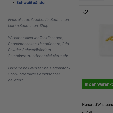
Schweißbänder
Finde alles an Zubehör für Badminton
hier im Badminton-Shop.
Wir haben alles von Trinkflaschen,
Badmintonsaiten, Handtüchern, Grip
Powder, Schweißbändern,
Stirnbändern und noch viel, viel mehr.
Finde deine Favoriten bei Badminton-
Shop und erhalte sie blitzschnell
geliefert.
In den Warenk
Hundred Wristban
6,95 €