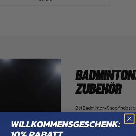
Badminton
Zubehör
Bei Badminton-Shop findest du
WILLKOMMENSGESCHENK:
Finde ALLES an Zubehör für B
10% RABATT