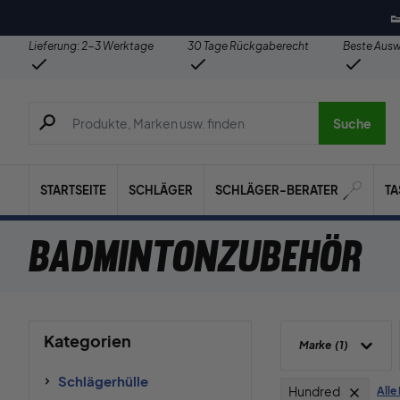

Lieferung: 2-3 Werktage
30 Tage Rückgaberecht
Beste Ausw
Suche nach Produkten, Marken usw.
Suche
STARTSEITE
SCHLÄGER
SCHLÄGER-BERATER
T
Badmintonzubehör
Kategorien
Marke
(1)
Schlägerhülle
Hundred
Alle