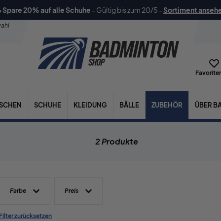
 Spare 20% auf alle Schuhe
-
Gültig bis zum 20/5
-
Sortiment anseh
ahl
Favoriten
ASCHEN
SCHUHE
KLEIDUNG
BÄLLE
ZUBEHÖR
ÜBER B
2 Produkte
Farbe
Preis
 Filter zurücksetzen