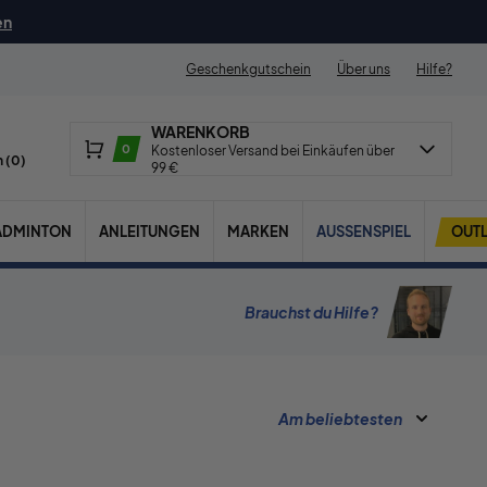
en
Geschenkgutschein
Über uns
Hilfe?
WARENKORB
0
Kostenloser Versand bei Einkäufen über
 (
0
)
99 €
ADMINTON
ANLEITUNGEN
MARKEN
AUSSENSPIEL
OUTL
Brauchst du Hilfe?
Am beliebtesten