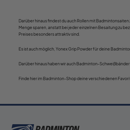
Darüber hinaus findest du auch Rollen mit Badmintonsaiten 
Menge sparen, anstatt bei jeder einzelnen Besaitung zu b
Preises besonders attraktiv sind.
Es ist auch möglich, Yonex Grip Powder für deine Badminton
Darüber hinaus haben wir auch Badminton-Schweißbänder un
Finde hier im Badminton-Shop deine verschiedenen Favorite