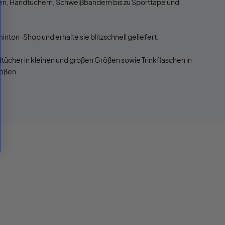
chen, Handtüchern, Schweißbändern bis zu Sporttape und
inton-Shop und erhalte sie blitzschnell geliefert.
ücher in kleinen und großen Größen sowie Trinkflaschen in
rößen.