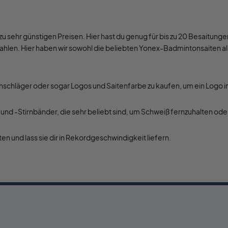
zu sehr günstigen Preisen. Hier hast du genug für bis zu 20 Besaitung
ezahlen. Hier haben wir sowohl die beliebten Yonex-Badmintonsaiten 
schläger oder sogar Logos und Saitenfarbe zu kaufen, um ein Logo in 
d -Stirnbänder, die sehr beliebt sind, um Schweiß fernzuhalten ode
n und lass sie dir in Rekordgeschwindigkeit liefern.