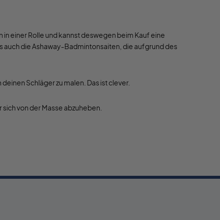
en in einer Rolle und kannst deswegen beim Kauf eine
als auch die Ashaway-Badmintonsaiten, die aufgrund des
deinen Schläger zu malen. Das ist clever.
r sich von der Masse abzuheben.