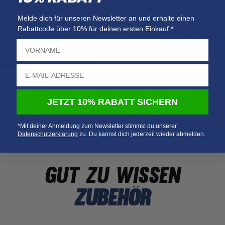
Wir haben alles von Trinkflas
noch viel, viel mehr.
Melde dich für unseren Newsletter an und erhalte einen
Rabattcode über 10% für deinen ersten Einkauf.*
Finde deine Favoriten bei Badm
Wir haben unter anderem Handt
allen möglichen Farben und G
JETZT 10% RABATT SICHERN
*Mit deiner Anmeldung zum Newsletter stimmst du unserer
Datenschutzerklärung
​
zu. Du kannst dich jederzeit wieder abmelden.
gut zu wissen
Zubehör