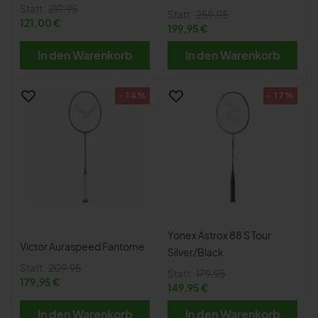
Statt:
219,95
Statt:
259,95
121,00 €
199,95 €
In den Warenkorb
In den Warenkorb
- 14%
- 17%
Yonex Astrox 88 S Tour
Victor Auraspeed Fantome
Silver/Black
Statt:
209,95
Statt:
179,95
179,95 €
149,95 €
In den Warenkorb
In den Warenkorb