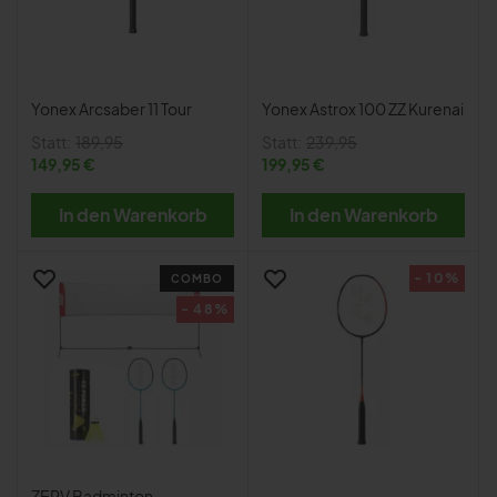
Yonex Arcsaber 11 Tour
Yonex Astrox 100 ZZ Kurenai
Statt:
189,95
Statt:
239,95
149,95 €
199,95 €
In den Warenkorb
In den Warenkorb
- 10%
COMBO
- 48%
ZERV Badminton