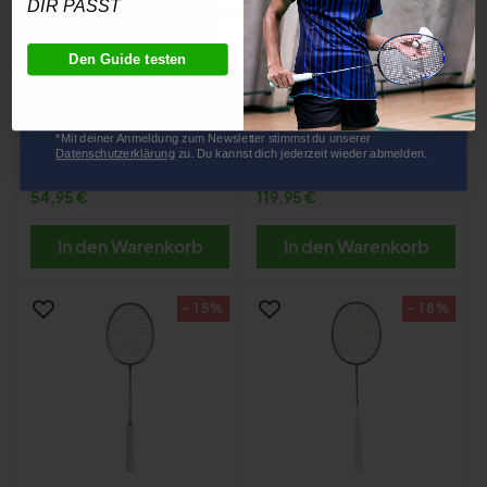
DIR PASST
Den Guide testen
JETZT 10% RABATT SICHERN
*Mit deiner Anmeldung zum Newsletter stimmst du unserer
ZERV Dragonfly Elite V2
Yonex Astrox Lite 45I
Datenschutzerklärung
​
zu. Du kannst dich jederzeit wieder abmelden.
Statt:
69,95
Statt:
159,95
54,95 €
119,95 €
In den Warenkorb
In den Warenkorb
- 15%
- 18%