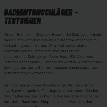
Badmintonschläger -
Testsieger
Wir vom Badminton-Shop sind Experten für Schläger und testen
daher auch alle Modelle, bevor sie in unserem Webshop zum
Verkauf angeboten werden. Wir sind alle selbst aktive
Badmintonspieler und stellen sicher, dass alle die
verschiedenen Schläger von Yonex, Forza, RSL, Victor und
unserer eigenen Marke ZERV getestet werden. Wir wählen dann
diejenigen aus, die nach unseren eigenen Badmintonschläger-
Testverfahren gewonnen haben.
Wir haben einige unserer Modelle aufgelistet, die in deiner
jeweiligen Kategorie die Testsieger sind, um unseren Kunden
die Entscheidung zu erleichtern. Daher kannst du dir sicher sein,
dass du bei Badminton-Shop immer hohe Qualität zu den
besten Preisen erhältst.