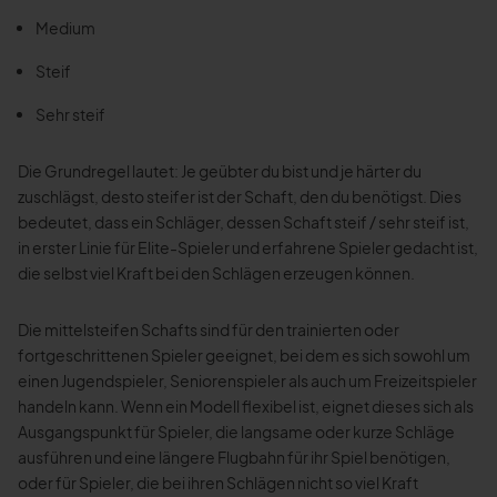
Medium
Steif
Sehr steif
Die Grundregel lautet: Je geübter du bist und je härter du
zuschlägst, desto steifer ist der Schaft, den du benötigst. Dies
bedeutet, dass ein Schläger, dessen Schaft steif / sehr steif ist,
in erster Linie für Elite-Spieler und erfahrene Spieler gedacht ist,
die selbst viel Kraft bei den Schlägen erzeugen können.
Die mittelsteifen Schafts sind für den trainierten oder
fortgeschrittenen Spieler geeignet, bei dem es sich sowohl um
einen Jugendspieler, Seniorenspieler als auch um Freizeitspieler
handeln kann. Wenn ein Modell flexibel ist, eignet dieses sich als
Ausgangspunkt für Spieler, die langsame oder kurze Schläge
ausführen und eine längere Flugbahn für ihr Spiel benötigen,
oder für Spieler, die bei ihren Schlägen nicht so viel Kraft