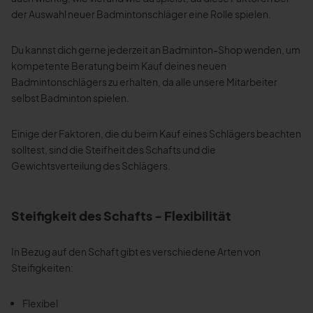
der Auswahl neuer Badmintonschläger eine Rolle spielen.
Du kannst dich gerne jederzeit an Badminton-Shop wenden, um
kompetente Beratung beim Kauf deines neuen
Badmintonschlägers zu erhalten, da alle unsere Mitarbeiter
selbst Badminton spielen.
Einige der Faktoren, die du beim Kauf eines Schlägers beachten
solltest, sind die Steifheit des Schafts und die
Gewichtsverteilung des Schlägers.
Steifigkeit des Schafts - Flexibilität
In Bezug auf den Schaft gibt es verschiedene Arten von
Steifigkeiten:
Flexibel