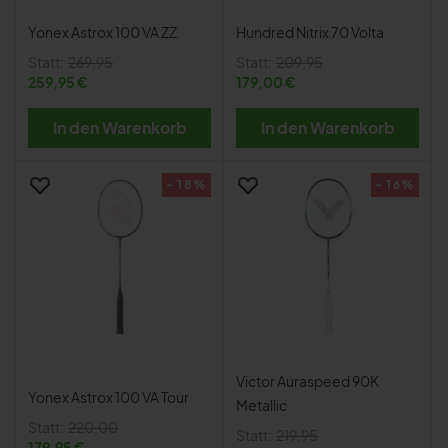
Yonex Astrox 100 VA ZZ
Hundred Nitrix 70 Volta
Statt:
269,95
Statt:
209,95
259,95 €
179,00 €
In den Warenkorb
In den Warenkorb
- 18%
- 16%
Victor Auraspeed 90K
Yonex Astrox 100 VA Tour
Metallic
Statt:
220,00
Statt:
219,95
179,95 €