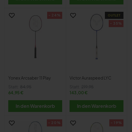
- 24%
OUTLET
- 35%
Yonex Arcsaber 11 Play
Victor Auraspeed LYC
Statt:
84,95
Statt:
219,95
64,95 €
143,00 €
In den Warenkorb
In den Warenkorb
- 20%
- 19%