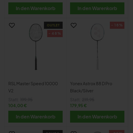
In den Warenkorb
In den Warenkorb
- 18%
OUTLET
- 48%
RSL Master Speed 10000
Yonex Astrox 88 D Pro
V2
Black/Silver
Statt:
199,95
Statt:
219,95
104,00 €
179,95 €
In den Warenkorb
In den Warenkorb