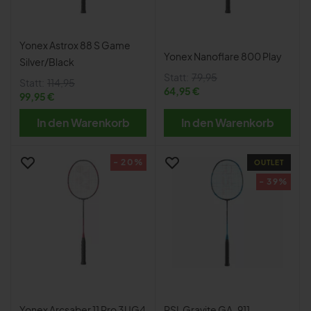
Yonex Astrox 88 S Game
Yonex Nanoflare 800 Play
Silver/Black
Statt:
79,95
Statt:
114,95
64,95 €
99,95 €
In den Warenkorb
In den Warenkorb
- 20%
OUTLET
- 39%
Yonex Arcsaber 11 Pro 3UG4
RSL Gravite GA-911