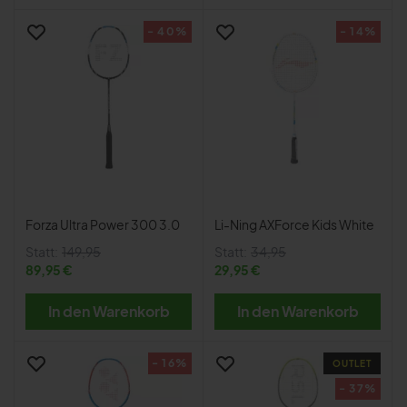
- 40%
- 14%
Forza Ultra Power 300 3.0
Li-Ning AXForce Kids White
Statt:
149,95
Statt:
34,95
89,95 €
29,95 €
In den Warenkorb
In den Warenkorb
- 16%
OUTLET
- 37%