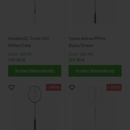
Hundred Z-Tronic 100
Yonex Astrox 99 Pro
White/Gold
Black/Green
Statt:
169,95
Statt:
269,95
139,00 €
219,95 €
In den Warenkorb
In den Warenkorb
- 40%
- 20%