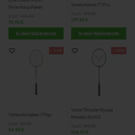
Yonex Astrox 77 Pro
Ferienhaus Paket
Statt:
199,95
Statt:
145,00
179,95 €
74,95 €
In den Warenkorb
In den Warenkorb
- 21%
- 23%
Victor Thruster Ryuga
Yonex Arcsaber 7 Play
Metallic 4U/G5
Statt:
69,95
Statt:
199,95
54,95 €
154,95 €