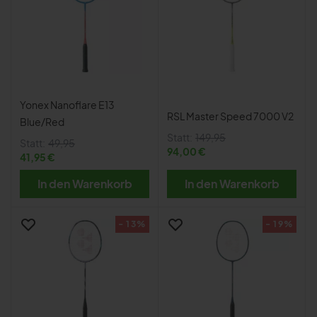
Yonex Nanoflare E13
RSL Master Speed 7000 V2
Blue/Red
Statt:
149,95
Statt:
49,95
94,00 €
41,95 €
In den Warenkorb
In den Warenkorb
- 13%
- 19%