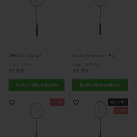
ZERV CoTi Court
Yonex Arcsaber 7 Pro
Statt:
49,95
Statt:
209,95
39,95 €
169,95 €
In den Warenkorb
In den Warenkorb
- 21%
BELIEBT
- 17%