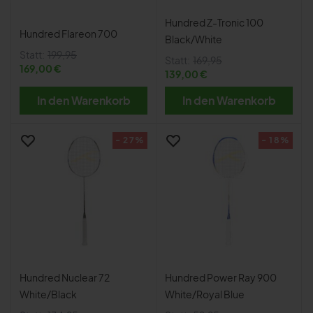
Hundred Z-Tronic 100
Hundred Flareon 700
Black/White
Statt:
199,95
Statt:
169,95
169,00 €
139,00 €
In den Warenkorb
In den Warenkorb
- 27%
- 18%
Hundred Nuclear 72
Hundred Power Ray 900
White/Black
White/Royal Blue