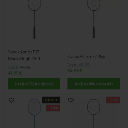
Yonex Astrox E13
Yonex Astrox 77 Play
Black/Bright Red
Statt:
69,95
Statt:
49,95
54,95 €
41,95 €
In den Warenkorb
In den Warenkorb
- 12%
OUTLET
- 35%