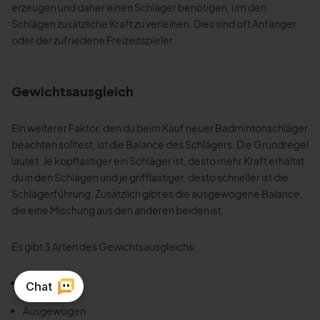
erzeugen und daher einen Schläger benötigen, um den
Schlägen zusätzliche Kraft zu verleihen. Dies sind oft Anfänger
oder der zufriedene Freizeitspieler.
Gewichtsausgleich
Ein weiterer Faktor, den du beim Kauf neuer Badmintonschläger
beachten solltest, ist die Balance des Schlägers. Die Grundregel
lautet: Je kopflastiger ein Schläger ist, desto mehr Kraft erhältst
du in den Schlägen und je grifflastiger, desto schneller ist die
Schlägerführung. Zusätzlich gibt es die ausgewogene Balance,
die eine Mischung aus den anderen beiden ist.
Es gibt 3 Arten des Gewichtsausgleichs:
Grifflastig
Ausgewogen