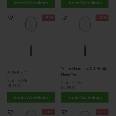
In den Warenkorb
In den Warenkorb
- 31%
- 27%
Yonex Nanoflare 001 Ability
ZERV Bolt 22
Flash Red
Statt:
22,95
Statt:
74,95
15,95 €
54,95 €
In den Warenkorb
In den Warenkorb
- 16%
- 21%