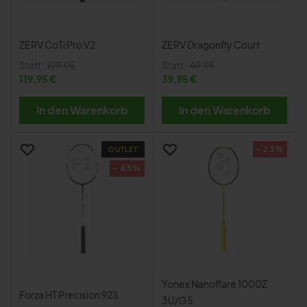
ZERV CoTi Pro V2
ZERV Dragonfly Court
Statt:
199,95
Statt:
49,95
119,95 €
39,95 €
In den Warenkorb
In den Warenkorb
- 23%
OUTLET
- 45%
Yonex Nanoflare 1000Z
Forza HT Precision 92S
3U/G5