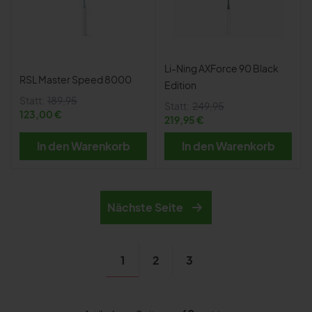
Li-Ning AXForce 90 Black
RSL Master Speed 8000
Edition
Statt:
189,95
Statt:
249,95
123,00 €
219,95 €
In den Warenkorb
In den Warenkorb
Nächste Seite
1
2
3