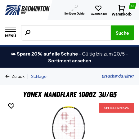
0
Schläger Guide
Warenkorb
Favoriten (
0
)
Suche nach Produkten, Marken usw.
Suche
MENÜ
👟 Spare 20% auf alle Schuhe
-
Gültig bis zum 20/5
-
Sortiment ansehen
|
Brauchst du Hilfe?
Zurück
Schläger
Yonex Nanoflare 1000Z 3U/G5
SPEICHERN 23%