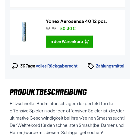
Yonex Aerosensa 40 12 pcs.
56,95
50,30
€
In den Warenkorb
30 Tage
volles Rückgaberecht
Zahlungsmittel
PRODUKTBESCHREIBUNG
Blitzschneller Badmintonschläger, der perfekt für die
offensive Spielerin oder den offensiven Spieler ist, die/der
ultimative Geschwindigkeit bei ihren/seinen Smashs sucht!
Der Weltrekord für den schnellsten Smash (bei Damen und
Herren) wurde mit diesem Schläger gebrochen!