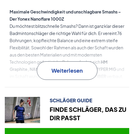
Maximale Geschwindigkeit und unschlagbare Smashs –
Der Yonex Nanoflare 1000Z
Du möchtest blitzschnelle Smashs? Dann ist ganz klar dieser
Badmintonschläger die richtige Wahl für dich. Er vereint 76
Bohrungen, kopfleichte Balance und eine extrem steife
Flexibilität. Sowohl der Rahmen als auch der Schaft wurden
aus den besten Materialien und mit modernsten
Technologien gefertigt. Im Rahmen finden sich
HM
Graphite, NANOMETRIC DR, M40X
und
EX-HYPER MG
und
Weiterlesen
im Schaft wurden
HM Graphite
und
Ultra PE FIBER
verbaut.
Nanometric DR
ist das innovative Carbonmaterial, das
lange Kontaktzeit mit hoher Repulsivität verbindet. Es
SCHLÄGER GUIDE
wurde ursprünglich von Toray Industries, Inc. für die
FINDE SCHLÄGER, DAS ZU
nächste Generation der Raumfahrt entwickelt – und ist jetzt
DIR PASST
in diesem Schläger verbaut!
M40X
ist eine starke, elastische Carbonfaser, die in der