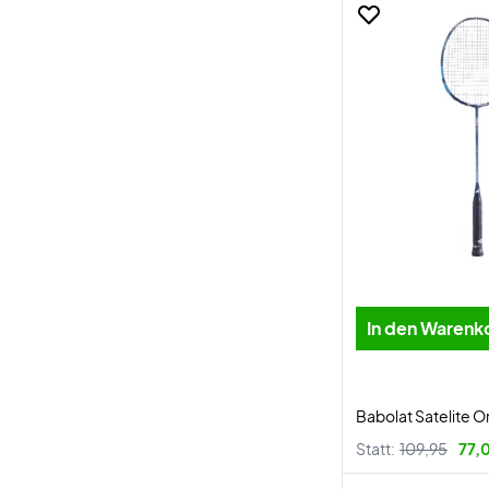
In den Warenk
Babolat Satelite Or
Statt:
109,95
77,