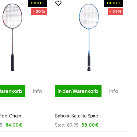
OUTLET
OUTLET
- 30%
- 36%
Warenkorb
Info
In den Warenkorb
Info
Feel Origin
Babolat Satelite Spire
95
84,00 €
Statt:
89,95
58,00 €