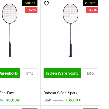
OUTLET
OUTLET
- 42%
- 42%
Warenkorb
Info
In den Warenkorb
Info
Feel Fury
Babolat X-Feel Spark
95
110,00 €
Statt:
179,95
105,00 €