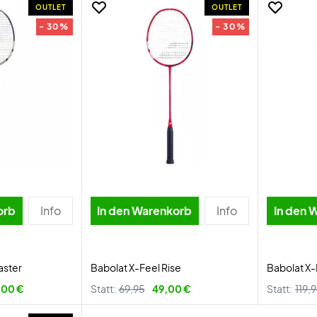
OUTLET
OUTLET
- 30%
- 30%
orb
Info
In den Warenkorb
Info
In den 
aster
Babolat X-Feel Rise
Babolat X-
,00 €
Statt:
69,95
49,00 €
Statt:
119,