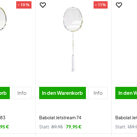
- 10%
- 11%
orb
Info
In den Warenkorb
Info
In den 
 83
Babolat Jetstream 74
Babolat Je
,95 €
Statt:
89,95
79,95 €
Statt:
139,