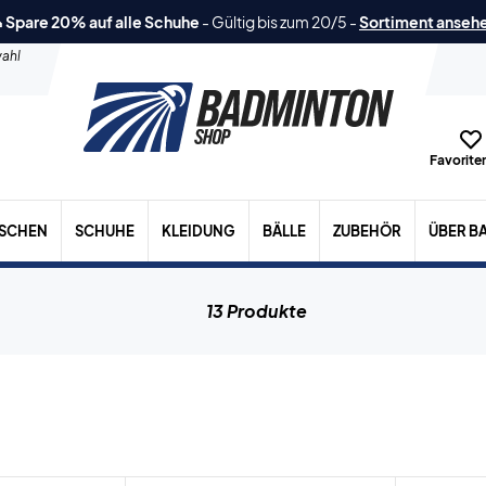
 Spare 20% auf alle Schuhe
-
Gültig bis zum 20/5
-
Sortiment anseh
ahl
Favoriten
ASCHEN
SCHUHE
KLEIDUNG
BÄLLE
ZUBEHÖR
ÜBER B
13 Produkte