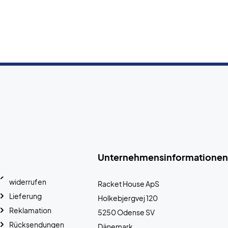
Unternehmensinformationen
widerrufen
Racket House ApS
Lieferung
Holkebjergvej 120
Reklamation
5250 Odense SV
Rücksendungen
Dänemark