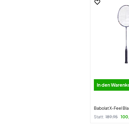
In den Warenk
Babolat X-Feel Bla
Statt:
189,95
100