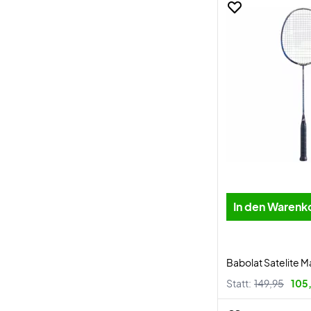
In den Warenk
Babolat Satelite M
Statt:
149,95
105