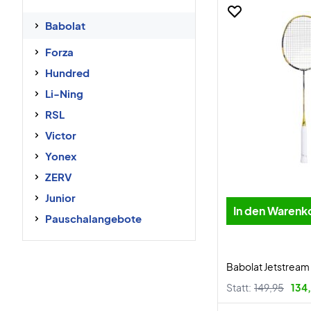
Babolat
Forza
Hundred
Li-Ning
RSL
Victor
Yonex
ZERV
Junior
In den Warenk
Pauschalangebote
Babolat Jetstream
Statt:
149,95
134