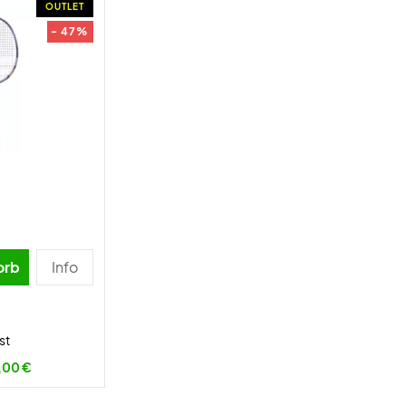
OUTLET
- 47%
orb
Info
st
,00 €