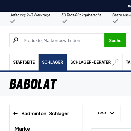

Lieferung: 2-3 Werktage
30 Tage Rückgaberecht
Beste Ausw
Suche nach Produkten, Marken usw.
Suche
STARTSEITE
SCHLÄGER
SCHLÄGER-BERATER
T
Babolat
Badminton-Schläger
Preis
Marke