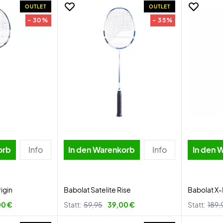
OUTLET
OUTLET
- 30%
- 35%
orb
Info
In den Warenkorb
Info
In den 
igin
Babolat Satelite Rise
Babolat X-
00 €
Statt:
59,95
39,00 €
Statt:
189,