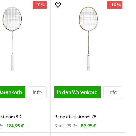
- 11%
- 10%
Warenkorb
Info
In den Warenkorb
Info
tstream 80
Babolat Jetstream 78
95
124,95 €
Statt:
99,95
89,95 €