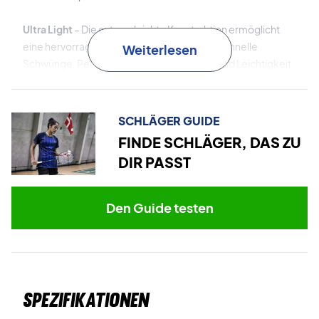
Ultra Light
– Die extrem leichte Konstruktion ermöglicht
eine hervorragende Manövrierbarkeit und schnelle
Weiterlesen
Schwünge. Perfekt für Spieler, die Tempo und Leichtigkeit
schätzen.
Shot Optimizer
– Eine größere Schlagfläche und ein
SCHLÄGER GUIDE
erweitertes Sweetspot sorgen für mehr Fehlertoleranz und
FINDE SCHLÄGER, DAS ZU
Präzision – auch bei nicht perfekt getroffenen Bällen.
DIR PASST
Slim T
– Das aerodynamisch optimierte T-Stück zwischen
Schaft und Kopf erhöht die Stabilität und verbessert die
Den Guide testen
Kontrolle bei deinen Schlägen.
Spiele schnell und präzise – entscheide dich jetzt für den
Babolat Jetstream 78!
Wird mit Werkssaitenbespannung geliefert.
Wir
Spezifikationen
empfehlen eine zusätzliche professionelle Besaitung für