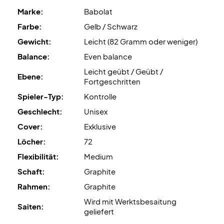
beste Performance.
Marke:
Babolat
Experten-Tipp:
Für diesen Schläger empfehlen wir
Farbe:
Gelb / Schwarz
Ashaway Zymax 66 Fire mit einer Besaitungshärte von ca.
Gewicht:
Leicht (82 Gramm oder weniger)
10 kg.
Balance:
Even balance
Leicht geübt / Geübt /
Hinweis:
Wird ohne Hülle geliefert.
Ebene:
Fortgeschritten
Spieler-Typ:
Kontrolle
Geschlecht:
Unisex
Cover:
Exklusive
Löcher:
72
Flexibilität:
Medium
Schaft:
Graphite
Rahmen:
Graphite
Wird mit Werktsbesaitung
Saiten:
geliefert