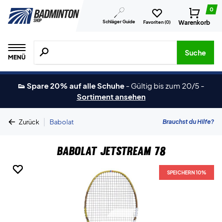
0
Schläger Guide
Warenkorb
Favoriten (
0
)
Suche nach Produkten, Marken usw.
Suche
MENÜ
👟 Spare 20% auf alle Schuhe
-
Gültig bis zum 20/5
-
Sortiment ansehen
|
Brauchst du Hilfe?
Zurück
Babolat
Babolat Jetstream 78
SPEICHERN 10%
SPEICHERN 10%
SPEICHERN 10%
SPEICHERN 10%