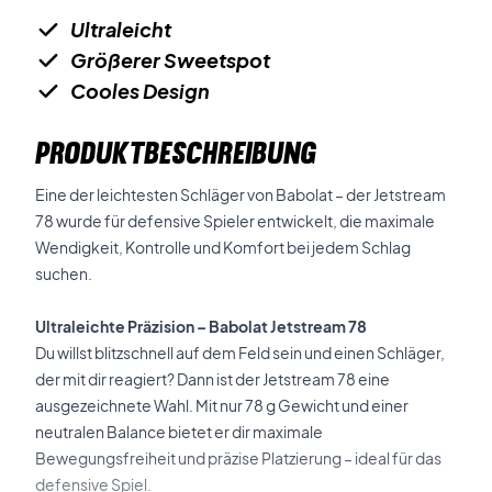
Ultraleicht
Größerer Sweetspot
Cooles Design
PRODUKTBESCHREIBUNG
Eine der leichtesten Schläger von Babolat – der Jetstream
78 wurde für defensive Spieler entwickelt, die maximale
Wendigkeit, Kontrolle und Komfort bei jedem Schlag
suchen.
Ultraleichte Präzision – Babolat Jetstream 78
Du willst blitzschnell auf dem Feld sein und einen Schläger,
der mit dir reagiert? Dann ist der Jetstream 78 eine
ausgezeichnete Wahl. Mit nur 78 g Gewicht und einer
neutralen Balance bietet er dir maximale
Bewegungsfreiheit und präzise Platzierung – ideal für das
defensive Spiel.