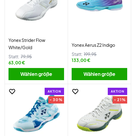
Yonex Strider Flow
Yonex Aerus Z2 Indigo
White/Gold
Statt:
199,95
Statt:
79,95
133,00 €
63,00 €
Wählen größe
Wählen größe
AKTION
AKTION
- 30%
- 21%