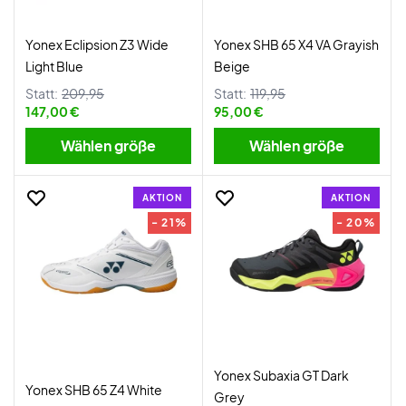
Yonex Eclipsion Z3 Wide
Yonex SHB 65 X4 VA Grayish
Light Blue
Beige
Statt:
209,95
Statt:
119,95
147,00 €
95,00 €
Wählen größe
Wählen größe
AKTION
AKTION
- 21%
- 20%
Yonex Subaxia GT Dark
Yonex SHB 65 Z4 White
Grey