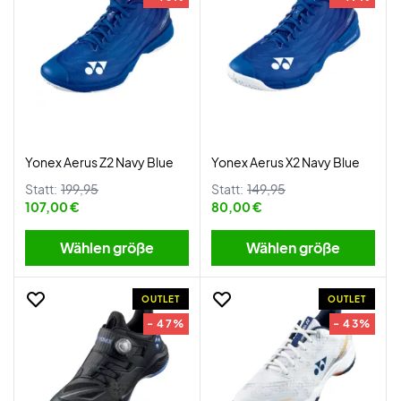
Yonex Aerus Z2 Navy Blue
Yonex Aerus X2 Navy Blue
Statt:
199,95
Statt:
149,95
107,00 €
80,00 €
Wählen größe
Wählen größe
OUTLET
OUTLET
- 47%
- 43%