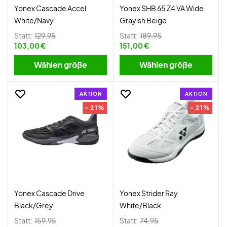
Yonex Cascade Accel
Yonex SHB 65 Z4 VA Wide
White/Navy
Grayish Beige
Statt:
129,95
Statt:
189,95
103,00 €
151,00 €
Wählen größe
Wählen größe
AKTION
AKTION
- 21%
- 21%
Yonex Cascade Drive
Yonex Strider Ray
Black/Grey
White/Black
Statt:
159,95
Statt:
74,95