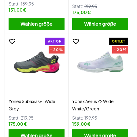
Statt:
189,95
Statt:
219,95
151,00 €
175,00 €
Wählen größe
Wählen größe
AKTION
OUTLET
- 20%
- 20%
Yonex Subaxia GT Wide
Yonex Aerus Z2 Wide
Grey
White/Green
Statt:
219,95
Statt:
199,95
175,00 €
159,00 €
Wählen größe
Wählen größe