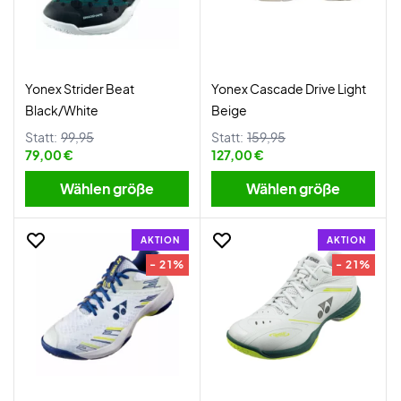
Yonex Strider Beat
Yonex Cascade Drive Light
Black/White
Beige
Statt:
99,95
Statt:
159,95
79,00 €
127,00 €
Wählen größe
Wählen größe
AKTION
AKTION
- 21%
- 21%