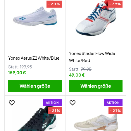
- 20%
- 39%
Yonex Strider Flow Wide
Yonex Aerus Z2 White/Blue
White/Red
Statt:
199,95
Statt:
79,95
159,00 €
49,00 €
Wählen größe
Wählen größe
AKTION
AKTION
- 21%
- 21%