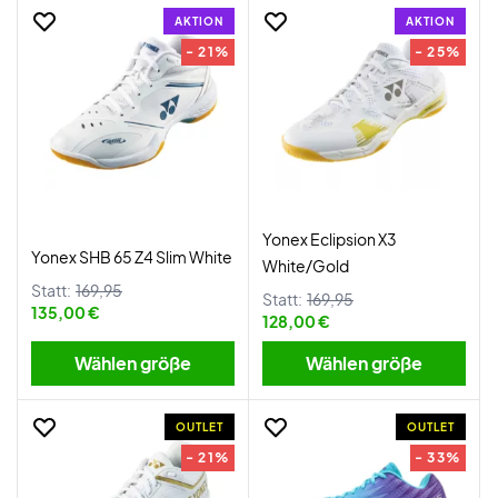
AKTION
AKTION
- 21%
- 25%
Yonex Eclipsion X3
Yonex SHB 65 Z4 Slim White
White/Gold
Statt:
169,95
Statt:
169,95
135,00 €
128,00 €
Wählen größe
Wählen größe
OUTLET
OUTLET
- 21%
- 33%