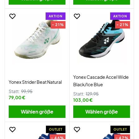
AKTION
AKTION
- 21%
- 21%
Yonex Cascade Accel Wide
Yonex Strider Beat Natural
Black/Ice Blue
Statt:
99,95
Statt:
129,95
79,00 €
103,00 €
Wählen größe
Wählen größe
OUTLET
OUTLET
- 46%
- 47%