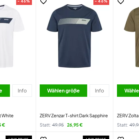
- 46%
- 46%
e
Info
Wählen größe
Info
Wähle
t White
ZERV Zenzar T-shirt Dark Sapphire
ZERV Zoltar
5 €
Statt:
49,95
26,95 €
Statt:
49,9