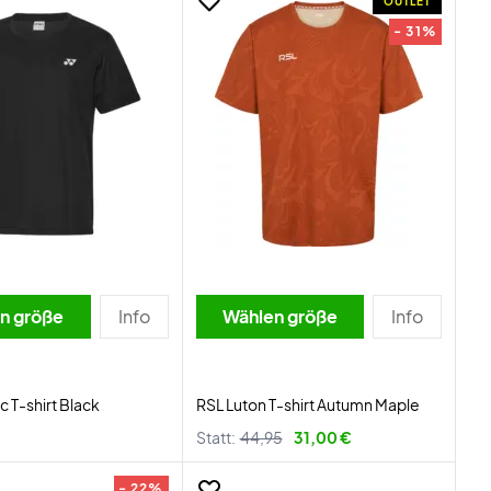
OUTLET
- 31%
n größe
Info
Wählen größe
Info
c T-shirt Black
RSL Luton T-shirt Autumn Maple
Statt:
44,95
31,00 €
- 22%