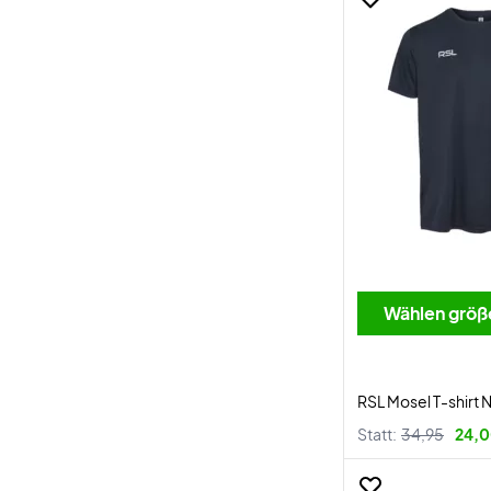
Wählen größ
RSL Mosel T-shirt 
Statt:
34,95
24,0