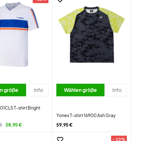
n größe
Info
Wählen größe
Info
01CLS T-shirt Bright
Yonex T-shirt 16900 Ash Gray
5
38,95 €
59,95 €
- 22%