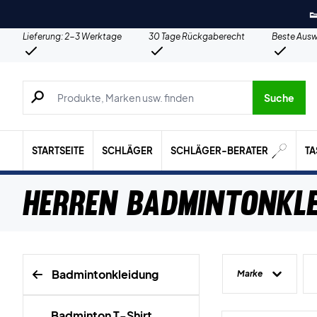

Lieferung: 2-3 Werktage
30 Tage Rückgaberecht
Beste Ausw
Suche nach Produkten, Marken usw.
Suche
STARTSEITE
SCHLÄGER
SCHLÄGER-BERATER
T
Herren Badmintonkl
Badmintonkleidung
Marke
Badminton T-Shirt