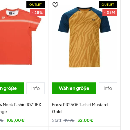
OUTLET
OUTLET
- 25%
- 36%
n größe
Info
Wählen größe
Info
 Neck T-shirt 10711EX
Forza PR2505 T-shirt Mustard
ange
Gold
95
105,00 €
Statt:
49,95
32,00 €