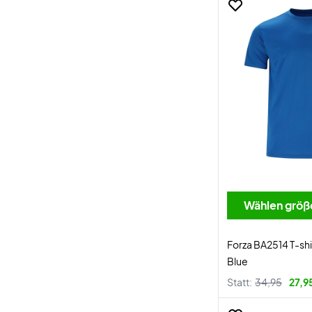
Wählen größ
Forza BA2514 T-shi
Blue
Statt:
34,95
27,9