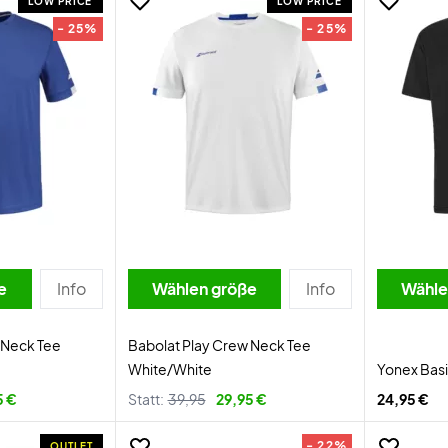
LOW PRICE
LOW PRICE
- 25%
- 25%
e
Info
Wählen größe
Info
Wähle
 Neck Tee
Babolat Play Crew Neck Tee
White/White
Yonex Basi
5 €
Statt:
39,95
29,95 €
24,95 €
- 22%
OUTLET