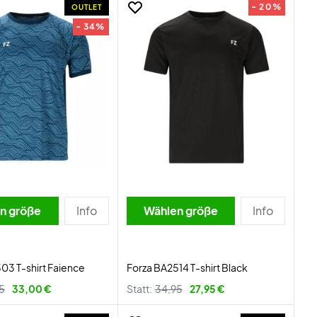
- 20%
OUTLET
- 34%
n größe
Info
Wählen größe
Info
03 T-shirt Faience
Forza BA2514 T-shirt Black
5
33,00 €
Statt:
34,95
27,95 €