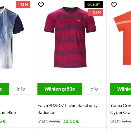
- 13%
OUTLET
- 36%
e
Info
Wählen größe
Info
Wähle
Forza PR2507 T-shirt Raspberry
Yonex Crew
hirt Blue
Radiance
Cyber Or
5 €
Statt:
49,95
32,00 €
Statt:
139,