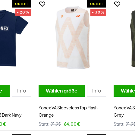
OUTLET
OUTLET
- 20%
- 30%
e
Info
Wählen größe
Info
Wähle
Yonex VA Sleeveless Top Flash
Yonex VA S
6 Dark Navy
Orange
Grey
0 €
Statt:
91,95
64,00 €
Statt:
91,9