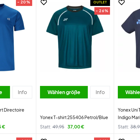
- 20%
OUTLET
- 26%
e
Info
Wählen größe
Info
Wähle
rt Directoire
Yonex Uni
Yonex T-shirt 255406 Petrol/Blue
Indigo Mar
5 €
Statt:
49,95
37,00 €
Statt:
38,