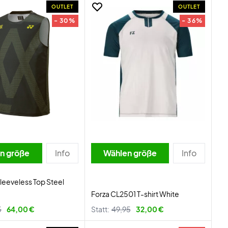
OUTLET
OUTLET
- 30%
- 36%
n größe
Info
Wählen größe
Info
leeveless Top Steel
Forza CL2501 T-shirt White
5
64,00 €
Statt:
49,95
32,00 €