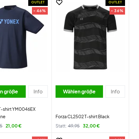
OUTLET
OUTLET
- 46%
- 36%
n größe
Info
Wählen größe
Info
 T-shirt YM0046EX
ine
Forza CL2502 T-shirt Black
95
21,00 €
Statt:
49,95
32,00 €