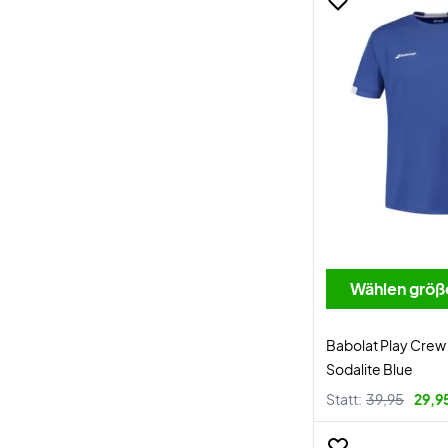
Wählen größ
Babolat Play Crew
Sodalite Blue
Statt:
39,95
29,9