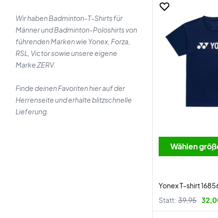
Wir haben Badminton-T-Shirts für
Männer und Badminton-Poloshirts von
führenden Marken wie Yonex, Forza,
RSL, Victor sowie unsere eigene
Marke ZERV.
Finde deinen Favoriten hier auf der
Herrenseite und erhalte blitzschnelle
Lieferung.
Wählen größ
Yonex T-shirt 1685
Statt:
39,95
32,0