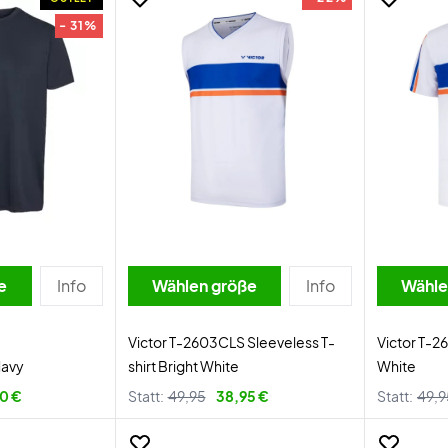
- 31%
e
Info
Wählen größe
Info
Wähle
Victor T-2603CLS Sleeveless T-
Victor T-26
Navy
shirt Bright White
White
0 €
Statt:
49,95
38,95 €
Statt:
49,9