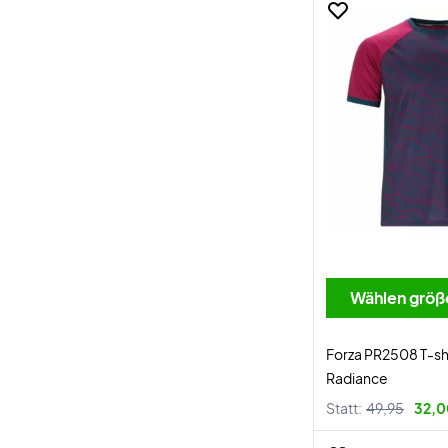
Wählen größ
Forza PR2508 T-sh
Radiance
Statt:
49,95
32,0