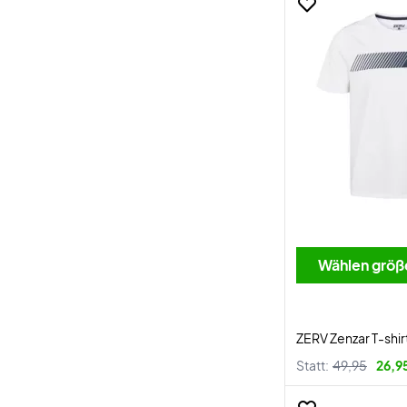
Wählen größ
ZERV Zenzar T-shir
Statt:
49,95
26,9