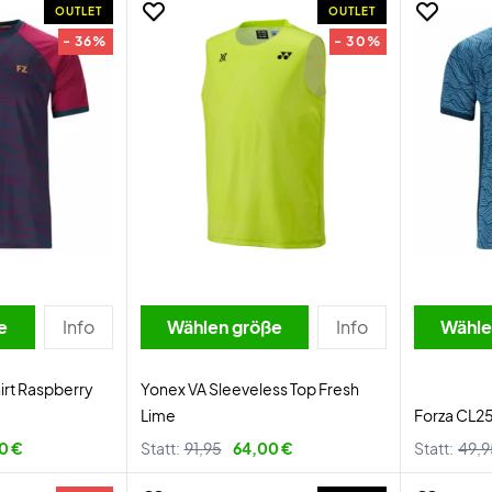
OUTLET
OUTLET
- 36%
- 30%
e
Info
Wählen größe
Info
Wähle
irt Raspberry
Yonex VA Sleeveless Top Fresh
Lime
Forza CL25
0 €
Statt:
91,95
64,00 €
Statt:
49,9