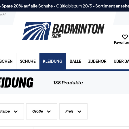
 Spare 20% auf alle Schuhe
-
Gültig bis zum 20/5
-
Sortiment anseh
ahl
Favoriten
ASCHEN
SCHUHE
KLEIDUNG
BÄLLE
ZUBEHÖR
ÜBER B
eidung
138 Produkte
Farbe
Größe
Preis