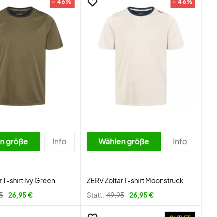
- 46%
- 46%
n größe
Info
Wählen größe
Info
 T-shirt Ivy Green
ZERV Zoltar T-shirt Moonstruck
5
26,95 €
Statt:
49,95
26,95 €