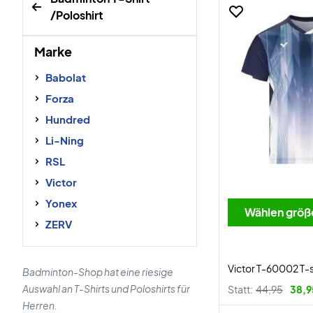
/Poloshirt
Marke
Babolat
Forza
Hundred
Li-Ning
RSL
Victor
Yonex
Wählen größ
ZERV
Victor T-60002 T-s
Badminton-Shop hat eine riesige
Auswahl an T-Shirts und Poloshirts für
Statt:
44,95
38,9
Herren.