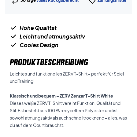
30 Tage
volles Rückgaberecht
Zahlungsmittel
Hohe Qualität
Leicht und atmungsaktiv
Cooles Design
PRODUKTBESCHREIBUNG
Leichtes und funktionelles ZERV T-Shirt – perfekt für Spiel
und Training!
Klassisch und bequem – ZERV Zenzar T-Shirt White
Dieses weiße ZERV T-Shirt vereint Funktion, Qualität und
Stil. Es besteht aus 100 % recyceltem Polyester und ist
sowohl atmungsaktiv als auch schnelltrocknend – alles, was
du auf dem Court brauchst.