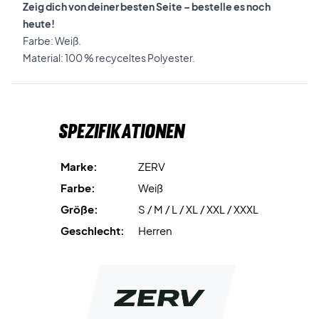
Zeig dich von deiner besten Seite – bestelle es noch
heute!
Farbe: Weiß.
Material: 100 % recyceltes Polyester.
Spezifikationen
Marke:
ZERV
Farbe:
Weiß
Größe:
S / M / L / XL / XXL / XXXL
Geschlecht:
Herren