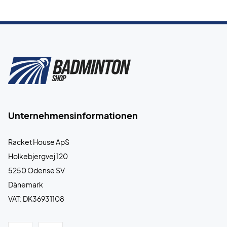
Unternehmensinformationen
Racket House ApS
Holkebjergvej 120
5250 Odense SV
Dänemark
VAT: DK36931108