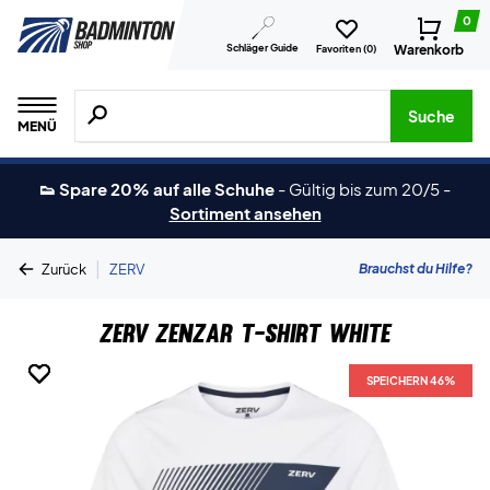
0
Schläger Guide
Warenkorb
Favoriten (
0
)
Suche nach Produkten, Marken usw.
Suche
MENÜ
👟 Spare 20% auf alle Schuhe
-
Gültig bis zum 20/5
-
Sortiment ansehen
|
Brauchst du Hilfe?
Zurück
ZERV
ZERV Zenzar T-shirt White
SPEICHERN 46%
SPEICHERN 46%
SPEICHERN 46%
SPEICHERN 46%