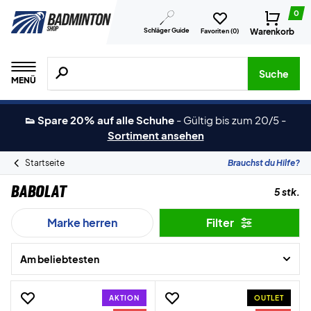
0
Schläger Guide
Warenkorb
Favoriten (
0
)
Suche nach Produkten, Marken usw.
Suche
MENÜ
👟 Spare 20% auf alle Schuhe
-
Gültig bis zum 20/5
-
Sortiment ansehen
Startseite
Brauchst du Hilfe?
Babolat
5 stk.
Marke herren
Filter
Am beliebtesten
AKTION
OUTLET