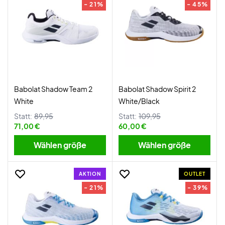
- 21%
- 45%
Babolat Shadow Team 2
Babolat Shadow Spirit 2
White
White/Black
Statt:
89,95
Statt:
109,95
71,00 €
60,00 €
Wählen größe
Wählen größe
AKTION
OUTLET
- 21%
- 39%