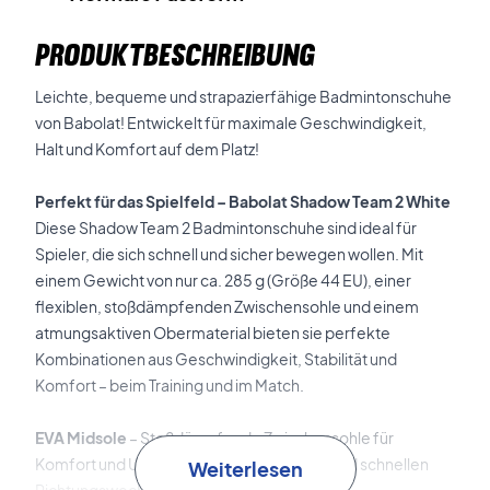
PRODUKTBESCHREIBUNG
Leichte, bequeme und strapazierfähige Badmintonschuhe
von Babolat! Entwickelt für maximale Geschwindigkeit,
Halt und Komfort auf dem Platz!
Perfekt für das Spielfeld – Babolat Shadow Team 2 White
Diese Shadow Team 2 Badmintonschuhe sind ideal für
Spieler, die sich schnell und sicher bewegen wollen. Mit
einem Gewicht von nur ca. 285 g (Größe 44 EU), einer
flexiblen, stoßdämpfenden Zwischensohle und einem
atmungsaktiven Obermaterial bieten sie perfekte
Kombinationen aus Geschwindigkeit, Stabilität und
Komfort – beim Training und im Match.
EVA Midsole
– Stoßdämpfende Zwischensohle für
Komfort und Unterstützung bei Sprüngen und schnellen
Weiterlesen