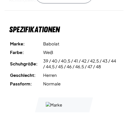
Richtungswechseln.
Active Sculpture
– 3D-Sohlendesign für zusätzliche
Stabilität bei explosiven Bewegungen.
Spezifikationen
Michelin Sole
– In Zusammenarbeit mit Michelin entwickelt
für maximalen Grip und Langlebigkeit.
Marke:
Babolat
Farbe:
Weiß
Protection
– Verstärkungen im Obermaterial sorgen für
39 / 40 / 40,5 / 41 / 42 / 42,5 / 43 / 44
bessere Haltbarkeit und Fußunterstützung.
Schuhgröße:
/ 44,5 / 45 / 46 / 46,5 / 47 / 48
Geschlecht:
Herren
Hol dir Geschwindigkeit und Stabilität – jetzt Babolat
Shadow Team 2 White kaufen!
Passform:
Normale
Farbe:
Weiß mit grauen Details.