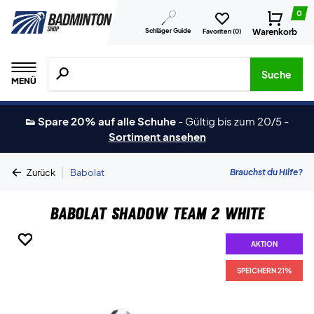
0
Schläger Guide
Warenkorb
Favoriten (
0
)
Suche nach Produkten, Marken usw.
Suche
MENÜ
👟 Spare 20% auf alle Schuhe
-
Gültig bis zum 20/5
-
Sortiment ansehen
|
Brauchst du Hilfe?
Zurück
Babolat
Babolat Shadow Team 2 White
AKTION
AKTION
AKTION
AKTION
AKTION
SPEICHERN 21%
SPEICHERN 21%
SPEICHERN 21%
SPEICHERN 21%
SPEICHERN 21%