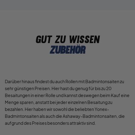
gut zu wissen
Zubehör
Darüber hinaus findest du auch Rollen mit Badmintonsaiten zu
sehr günstigen Preisen. Hier hast du genug für bis zu 20
Besaitungen in einer Rolle und kannst deswegen beim Kauf eine
Menge sparen, anstatt bei jeder einzelnen Besaitung zu
bezahlen. Hier haben wir sowohl die beliebten Yonex-
Badmintonsaiten als auch die Ashaway-Badmintonsaiten, die
aufgrund des Preises besonders attraktiv sind.