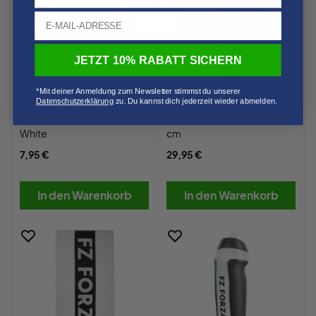
JETZT 10% RABATT SICHERN
*Mit deiner Anmeldung zum Newsletter stimmst du unserer
Datenschutzerklärung
​
zu. Du kannst dich jederzeit wieder abmelden.
Forza Logo Headband
Forza Logo Towel 70x140
White
cm
7,95 €
29,95 €
In den Warenkorb
In den Warenkorb