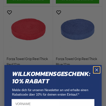
Forza Towel Grip Reel Thick
Forza Towel Grip Reel Thick
Red 12 m.
Blue 12 m.
WILLKOMMENSGESCHENK:
34,95 €
34,95 €
10% RABATT
In den Warenkorb
In den Warenkorb
Melde dich für unseren Newsletter an und erhalte einen
Rabattcode über 10% für deinen ersten Einkauf.*