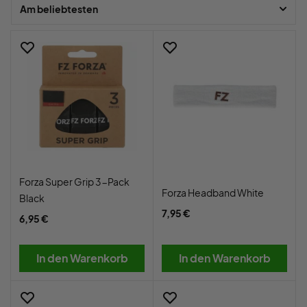
blitzschnell geliefert.
Am beliebtesten
Forza Super Grip 3-Pack
Forza Headband White
Black
7,95 €
6,95 €
In den Warenkorb
In den Warenkorb