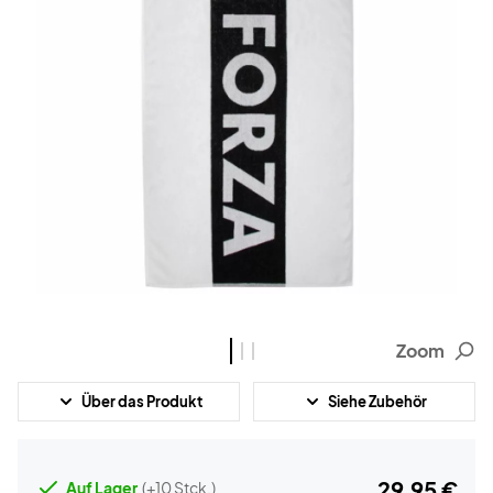
Zoom
Über das Produkt
Siehe Zubehör
29,95 €
Auf Lager
(+10 Stck.)