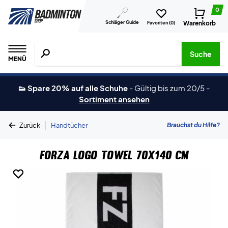
0
Schläger Guide
Warenkorb
Favoriten (
0
)
Suche nach Produkten, Marken usw.
Suche
MENÜ
👟 Spare 20% auf alle Schuhe
-
Gültig bis zum 20/5
-
Sortiment ansehen
|
Brauchst du Hilfe?
Zurück
Handtücher
Forza Logo Towel 70x140 cm