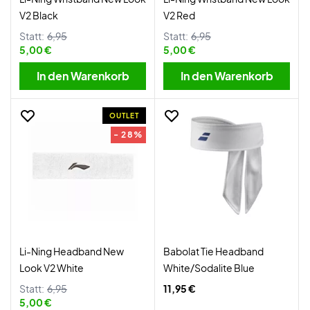
V2 Black
V2 Red
Statt:
6,95
Statt:
6,95
5,00 €
5,00 €
In den Warenkorb
In den Warenkorb
OUTLET
- 28%
Li-Ning Headband New
Babolat Tie Headband
Look V2 White
White/Sodalite Blue
Statt:
6,95
11,95 €
5,00 €