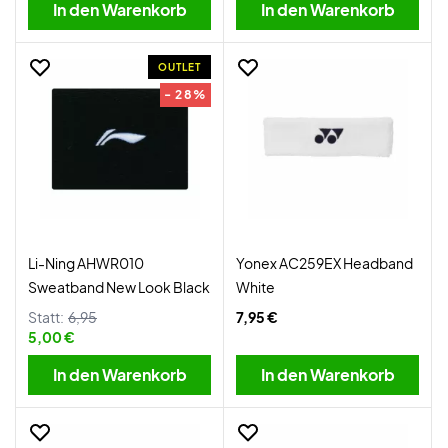
In den Warenkorb
In den Warenkorb
OUTLET
- 28%
Li-Ning AHWR010
Yonex AC259EX Headband
Sweatband New Look Black
White
Statt:
6,95
7,95 €
5,00 €
In den Warenkorb
In den Warenkorb