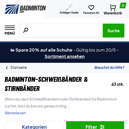
0
Schläger Guide
Warenkorb
Favoriten (
0
)
Suche nach Produkten, Marken usw.
Suche
MENÜ
👟 Spare 20% auf alle Schuhe
-
Gültig bis zum 20/5
-
Sortiment ansehen
Startseite
Brauchst du Hilfe?
Badminton-Schweißbänder &
63 stk.
Stirnbänder
Wenn du nach Schweißbändern oder Stirnbändern für Badminton
suchst, bist du bei uns genau richtig.
Weiterlesen
Wenn du zum Beispiel viel schwitzt, dann sind sie ein Must-Have!
Kategorien
Filter