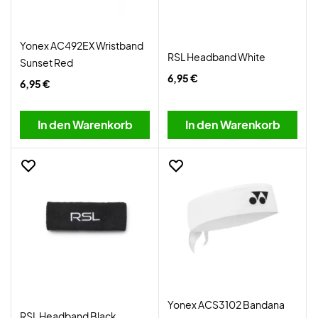
Yonex AC492EX Wristband
RSL Headband White
Sunset Red
6,95 €
6,95 €
In den Warenkorb
In den Warenkorb
Yonex ACS3102 Bandana
RSL Headband Black