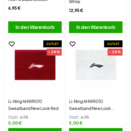
White
6,95 €
12,95 €
In den Warenkorb
In den Warenkorb
OUTLET
OUTLET
- 28%
- 28%
Li-Ning AHWR010
Li-Ning AHWR010
Sweatband New Look Red
Sweatband New Look
White
Statt:
6,95
Statt:
6,95
5,00 €
5,00 €