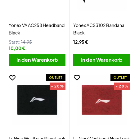
Yonex VA AC258 Headband
Yonex ACS3102 Bandana
Black
Black
Statt:
14,95
12,95 €
10,00 €
In den Warenkorb
In den Warenkorb
OUTLET
OUTLET
- 28%
- 28%
Li-Ning Wristband New Look
Li-Ning Wristband New Look