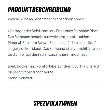
PRODUKTBESCHREIBUNG
Weiches und angenehmes Stirnband von Yonex.
Überragender Spielkomfort – Das Yonex Stirnband Black.
Das Stirnband besteht aus weichem, komfortablem
Material. Es nimmt Schweiß schnell auf, damit dein Kopf
länger trocken bleibt. Das Stirnband ist unverzichtbar, wenn
du dich voll auf dein Spiel konzentrieren möchtest.
Bleib trocken und komfortabel auf dem Court – sichere dir
dieses Stirnband noch heute!
Farbe: Schwarz.
Spezifikationen