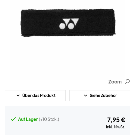
Zoom
Über das Produkt
Siehe Zubehör
7,95 €
Auf Lager
(+10 Stck.)
inkl. MwSt.