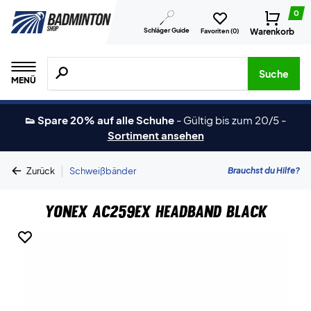
0
Schläger Guide
Warenkorb
Favoriten (
0
)
Suche nach Produkten, Marken usw.
Suche
MENÜ
👟 Spare 20% auf alle Schuhe
-
Gültig bis zum 20/5
-
Sortiment ansehen
|
Brauchst du Hilfe?
Zurück
Schweißbänder
Yonex AC259EX Headband Black