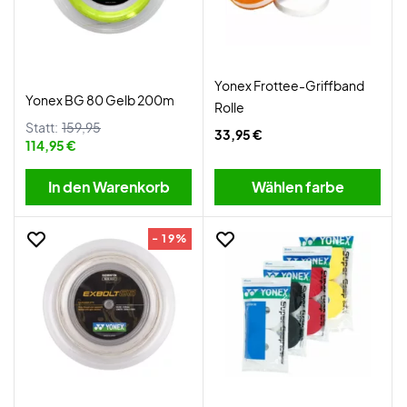
Yonex Frottee-Griffband
Yonex BG 80 Gelb 200m
Rolle
Statt:
159,95
33,95 €
114,95 €
In den Warenkorb
Wählen farbe
- 19%