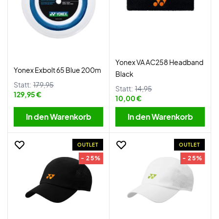
Yonex VA AC258 Headband
Yonex Exbolt 65 Blue 200m
Black
Statt:
179,95
Statt:
14,95
129,95 €
10,00 €
In den Warenkorb
In den Warenkorb
OUTLET
OUTLET
- 25%
- 25%