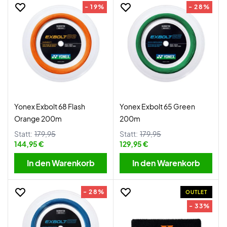
- 19%
- 28%
Yonex Exbolt 68 Flash
Yonex Exbolt 65 Green
Orange 200m
200m
Statt:
179,95
Statt:
179,95
144,95 €
129,95 €
In den Warenkorb
In den Warenkorb
- 28%
OUTLET
- 33%