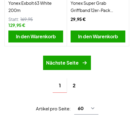
Yonex Exbolt 63 White
Yonex Super Grab
200m
Griffband 12er-Pack
Schwarz
Statt:
169,95
29,95 €
129,95 €
In den Warenkorb
In den Warenkorb
Nächste Seite
1
2
Artikel pro Seite: