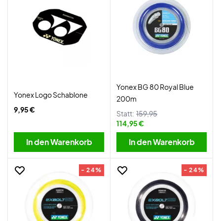
Yonex BG 80 Royal Blue
Yonex Logo Schablone
200m
9,95 €
Statt:
159,95
114,95 €
In den Warenkorb
In den Warenkorb
- 24%
- 24%