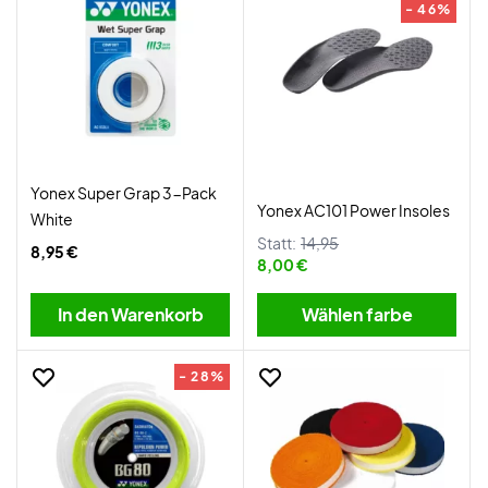
- 46%
Yonex Super Grap 3-Pack
Yonex AC101 Power Insoles
White
Statt:
14,95
8,95 €
8,00 €
In den Warenkorb
Wählen farbe
- 28%