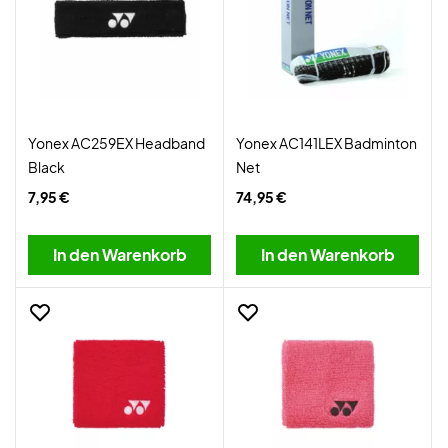
Yonex AC259EX Headband
Yonex AC141LEX Badminton
Black
Net
7,95 €
74,95 €
In den Warenkorb
In den Warenkorb