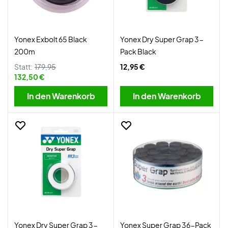
Yonex Exbolt 65 Black
Yonex Dry Super Grap 3-
200m
Pack Black
Statt:
179,95
12,95 €
132,50 €
In den Warenkorb
In den Warenkorb
Yonex Dry Super Grap 3-
Yonex Super Grap 36-Pack