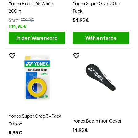
Yonex Exbolt 68 White
Yonex Super Grap 30er
200m
Pack
Statt:
179,95
54,95 €
144,95 €
In den Warenkorb
Wählen farbe
Yonex Super Grap 3-Pack
Yonex Badminton Cover
Yellow
14,95 €
8,95 €