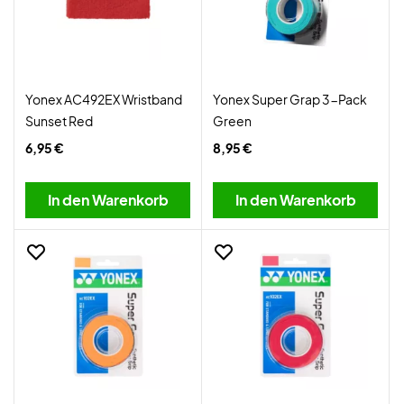
Yonex AC492EX Wristband
Yonex Super Grap 3-Pack
Sunset Red
Green
6,95 €
8,95 €
In den Warenkorb
In den Warenkorb