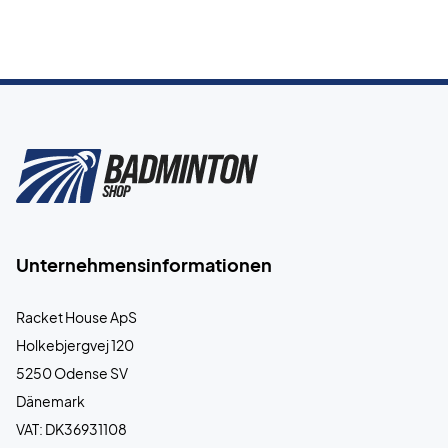
Unternehmensinformationen
Racket House ApS
Holkebjergvej 120
5250 Odense SV
Dänemark
VAT: DK36931108