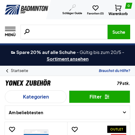
0
Schläger Guide
Warenkorb
Favoriten (
0
)
Suche nach Produkten, Marken usw.
Suche
MENÜ
👟 Spare 20% auf alle Schuhe
-
Gültig bis zum 20/5
-
Sortiment ansehen
Startseite
Brauchst du Hilfe?
Yonex Zubehör
79 stk.
Kategorien
Filter
Am beliebtesten
OUTLET