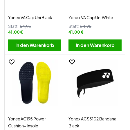
Yonex VA Cap Uni Black
Yonex VA Cap Uni White
Statt:
54,95
Statt:
54,95
41,00 €
41,00 €
In den Warenkorb
In den Warenkorb
Yonex AC195 Power
Yonex ACS3102 Bandana
Cushion+ Insole
Black