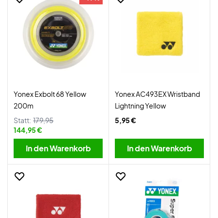
Yonex Exbolt 68 Yellow
Yonex AC493EX Wristband
200m
Lightning Yellow
Statt:
179,95
5,95 €
144,95 €
In den Warenkorb
In den Warenkorb