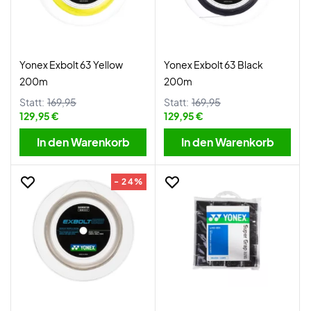
Yonex Exbolt 63 Yellow
Yonex Exbolt 63 Black
200m
200m
Statt:
169,95
Statt:
169,95
129,95 €
129,95 €
In den Warenkorb
In den Warenkorb
- 24%