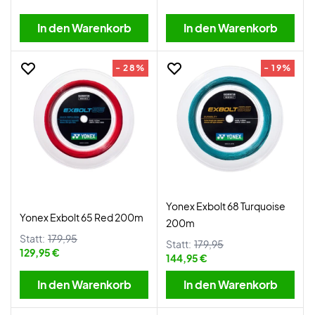
In den Warenkorb
In den Warenkorb
- 28%
- 19%
Yonex Exbolt 68 Turquoise
Yonex Exbolt 65 Red 200m
200m
Statt:
179,95
Statt:
179,95
129,95 €
144,95 €
In den Warenkorb
In den Warenkorb