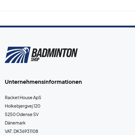
Unternehmensinformationen
Racket House ApS
Holkebjergvej 120
5250 Odense SV
Dänemark
VAT: DK36931108