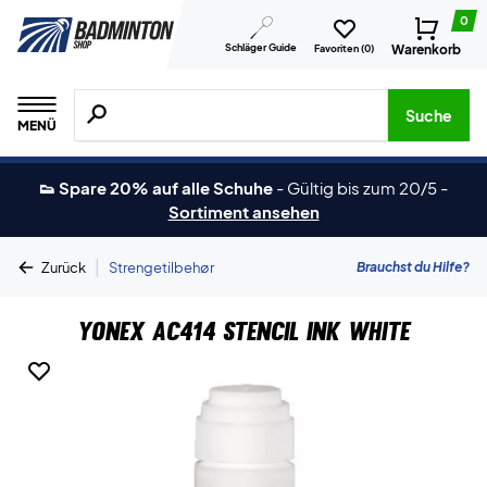
0
Schläger Guide
Warenkorb
Favoriten (
0
)
Suche nach Produkten, Marken usw.
Suche
MENÜ
👟 Spare 20% auf alle Schuhe
-
Gültig bis zum 20/5
-
Sortiment ansehen
|
Brauchst du Hilfe?
Zurück
Strengetilbehør
Yonex AC414 Stencil Ink White