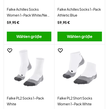
Falke Achilles Socks
Falke Achilles Socks 1-Pack
Women 1-Pack White/Neon
Athletic Blue
Red
59,95 €
59,95 €
Wählen größe
Wählen größe
Falke PL2 Socks 1-Pack
Falke PL2 Short Socks
White
Women 1-Pack White