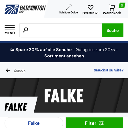
0
Schläger Guide
Warenkorb
Favoriten (
0
)
Suche nach Produkten, Marken usw.
Suche
MENÜ
👟 Spare 20% auf alle Schuhe
-
Gültig bis zum 20/5
-
Sortiment ansehen
Zurück
Brauchst du Hilfe?
Falke
Falke
Filter