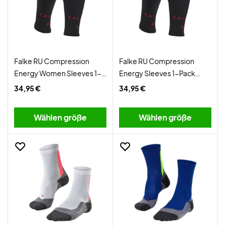
Falke RU Compression
Falke RU Compression
Energy Women Sleeves 1-
Energy Sleeves 1-Pack
Pack Black
Black
34,95 €
34,95 €
Wählen größe
Wählen größe