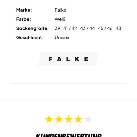
Marke:
Falke
Erlebe Stabilität und Komfort auf dem Platz – bestelle
Farbe:
Weiß
deine Falke TE4 Socken jetzt!
Sockengröße:
39-41 / 42-43 / 44-45 / 46-48
Farbe: Weiß.
Material: 34% Baumwolle, 34% Polypropylen, 30%
Geschlecht:
Unisex
Polyamid, 2% Elasthan.
Kundenbewertung