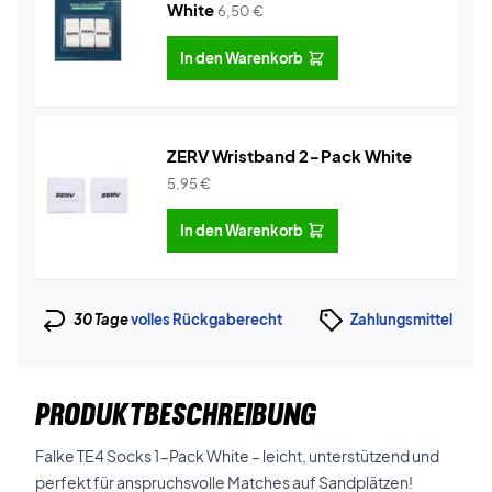
White
6,50
€
In den Warenkorb
ZERV Wristband 2-Pack White
5,95
€
In den Warenkorb
30 Tage
volles Rückgaberecht
Zahlungsmittel
PRODUKTBESCHREIBUNG
Falke TE4 Socks 1-Pack White – leicht, unterstützend und
perfekt für anspruchsvolle Matches auf Sandplätzen!