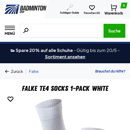
0
Schläger Guide
Warenkorb
Favoriten (
0
)
Suche nach Produkten, Marken usw.
Suche
MENÜ
👟 Spare 20% auf alle Schuhe
-
Gültig bis zum 20/5
-
Sortiment ansehen
|
Brauchst du Hilfe?
Zurück
Falke
Falke TE4 Socks 1-Pack White