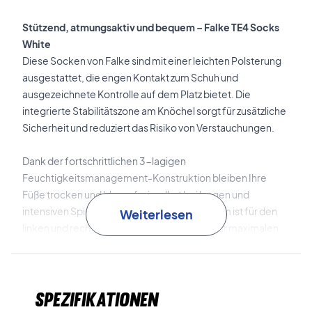
Stützend, atmungsaktiv und bequem – Falke TE4 Socks
White
Diese Socken von Falke sind mit einer leichten Polsterung
ausgestattet, die engen Kontakt zum Schuh und
ausgezeichnete Kontrolle auf dem Platz bietet. Die
integrierte Stabilitätszone am Knöchel sorgt für zusätzliche
Sicherheit und reduziert das Risiko von Verstauchungen.
Dank der fortschrittlichen 3-lagigen
Feuchtigkeitsmanagement-Konstruktion bleiben Ihre
Füße trocken und blasenfrei, selbst bei langen und
intensiven Spielen. Die anatomische Passform ist für den
Weiterlesen
linken und rechten Fuß optimiert und sorgt für maximalen
Komfort.
Das Material ist eine schweißabsorbierende Mischung aus
Spezifikationen
Baumwolle und synthetischen Fasern, die angenehm
weich ist und die Füße kühl und trocken hält.