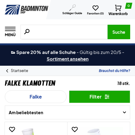
0
Schläger Guide
Warenkorb
Favoriten (
0
)
Suche nach Produkten, Marken usw.
Suche
MENÜ
👟 Spare 20% auf alle Schuhe
-
Gültig bis zum 20/5
-
Sortiment ansehen
Startseite
Brauchst du Hilfe?
Falke Klamotten
18 stk.
Falke
Filter
Am beliebtesten