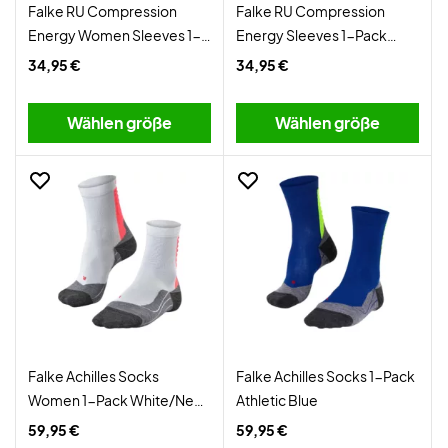
Falke RU Compression
Falke RU Compression
Energy Women Sleeves 1-
Energy Sleeves 1-Pack
Pack Black
Black
34,95 €
34,95 €
Wählen größe
Wählen größe
Falke Achilles Socks
Falke Achilles Socks 1-Pack
Women 1-Pack White/Neon
Athletic Blue
Red
59,95 €
59,95 €