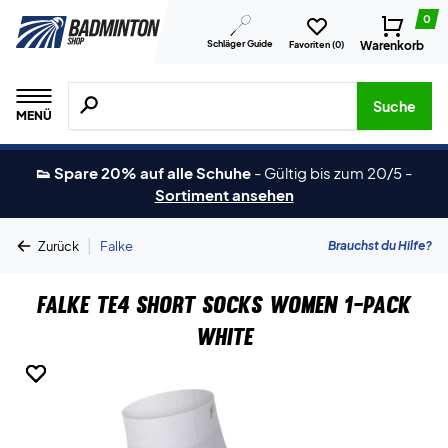
0
Schläger Guide
Warenkorb
Favoriten (
0
)
Suche nach Produkten, Marken usw.
Suche
MENÜ
👟 Spare 20% auf alle Schuhe
-
Gültig bis zum 20/5
-
Sortiment ansehen
|
Brauchst du Hilfe?
Zurück
Falke
Falke TE4 Short Socks Women 1-Pack
White