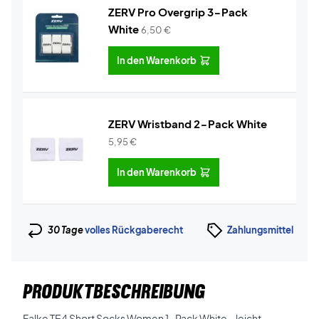
ZERV Pro Overgrip 3-Pack
White
6,50
€
In den Warenkorb
ZERV Wristband 2-Pack White
5,95
€
In den Warenkorb
30 Tage
volles Rückgaberecht
Zahlungsmittel
PRODUKTBESCHREIBUNG
Falke TE4 Short Socks Women 1-Pack White – leicht,