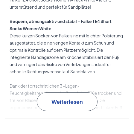
unterstützend und perfekt für Sandplätze!
Bequem, atmungsaktiv und stabil – Falke TE4 Short
Socks Women White
Diese kurzen Socken von Falke sind mit leichter Polsterung
ausgestattet, die einen engen Kontakt zum Schuh und
optimale Kontrolle auf dem Platz ermöglicht. Die
integrierte Bandagezone am Knöchel stabilisiert den Fuß
und verringert das Risiko von Verletzungen – ideal für
schnelle Richtungswechsel auf Sandplätzen.
Dank der fortschrittlichen 3-Lagen-
Feuchtigkeitsregulierung bleiben deine Füße trocken und
frei von Blasen – auch bei intensiven Matches. Die
Weiterlesen
ergonomische Passform ist für den rechten und linken Fuß
angepasst und speziell für schmalere Frauenfüße
entwickelt, um maximalen Tragekomfort zu gewährleisten.