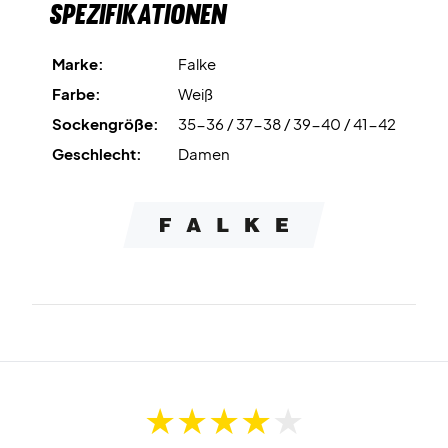
Spezifikationen
Das schnell trocknende Baumwollmischgewebe fühlt sich
angenehm weich an und nimmt Schweiß effektiv auf –
perfekt für lange Einsätze auf Sand- und Hallenplätzen.
Marke:
Falke
Farbe:
Weiß
Spiele mit Stabilität und Komfort – bestelle deine Falke
Sockengröße:
35-36 / 37-38 / 39-40 / 41-42
TE4 Socken noch heute!
Farbe: Weiß.
Geschlecht:
Damen
Material: 39% Polypropylen, 30% Polyamid, 29%
Baumwolle, 2% Elasthan.