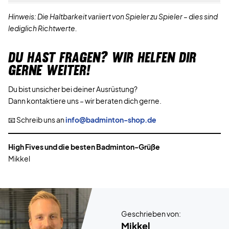
Hinweis: Die Haltbarkeit variiert von Spieler zu Spieler – dies sind
lediglich Richtwerte.
DU HAST FRAGEN? WIR HELFEN DIR
GERNE WEITER!
Du bist unsicher bei deiner Ausrüstung?
Dann kontaktiere uns – wir beraten dich gerne.
📧 Schreib uns an
info@badminton-shop.de
High Fives und die besten Badminton-Grüße
Mikkel
Geschrieben von:
Mikkel