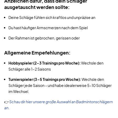
Anzeichen dafür, dass dein Schläger
ausgetauscht werden sollte:
Deine Schläge fühlen sich kraftlos und unpräzise an
Du hast häufiger Armscmerzen nach dem Spiel
Der Rahmen ist gebrochen, gerissen oder
Allgemeine Empefehlungen:
Hobbyspieler (2-3 Trainings pro Woche):
Wechsle den
Schläger alle 1-2 Saisons
Turnierspieler (3-5 Trainings pro Woche):
Wechsle den
Schläger jede Saison – und habe idealerweise 5–10 Schläger
im Wechsel.
👉
Schau dir hier unsere große Auswahl an Badmintonschlägern
an.