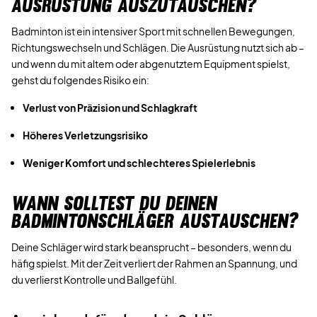
AUSRÜSTUNG AUSZUTAUSCHEN?
Badminton ist ein intensiver Sport mit schnellen Bewegungen,
Richtungswechseln und Schlägen. Die Ausrüstung nutzt sich ab –
und wenn du mit altem oder abgenutztem Equipment spielst,
gehst du folgendes Risiko ein:
Verlust von Präzision und Schlagkraft
Höheres Verletzungsrisiko
Weniger Komfort und schlechteres Spielerlebnis
WANN SOLLTEST DU DEINEN
BADMINTONSCHLÄGER AUSTAUSCHEN?
Deine Schläger wird stark beansprucht – besonders, wenn du
häfig spielst. Mit der Zeit verliert der Rahmen an Spannung, und
du verlierst Kontrolle und Ballgefühl.