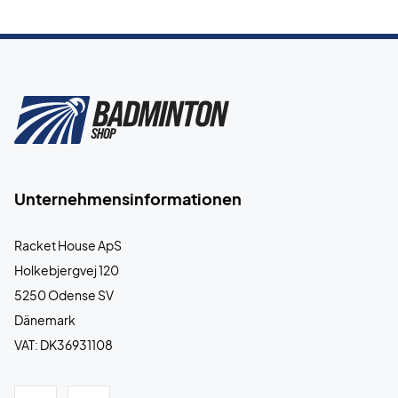
Unternehmensinformationen
Racket House ApS
Holkebjergvej 120
5250 Odense SV
Dänemark
VAT: DK36931108