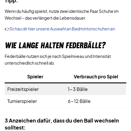
Tipp:
Wenn du häufig spielst, nutze zwei identische Paar Schuhe im
Wechsel – das verlängert die Lebensdauer.
👉
Schau dir hier unsere Auswahl an Badmintonschuhen an.
WIE LANGE HALTEN FEDERBÄLLE?
Federbälle nutzen sich je nach Spielniveau und Intensität
unterschiedlich schnell ab.
Spieler
Verbrauch pro Spiel
Freizeitspieler
1-3 Bälle
Turnierspieler
6-12 Bälle
3 Anzeichen dafür, dass du den Ball wechseln
solltest: