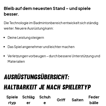
Bleib auf dem neuesten Stand – und spiele
besser.
Die Technologie im Badmintonbereich entwickelt sich ständig
weiter. Neuere Ausrüstung kann:
Deine Leistung steigern
Das Spiel angenehmer und leichter machen
Verletzungen vorbeugen – durch bessere Unterstützung und
Materialien
AUSRÜSTUNGSÜBERSICHT:
HALTBARKEIT JE NACH SPIELERTYP
Spiele
Schläg
Schuh
Feder
Griff
Saiten
rtyp
er
e
bälle