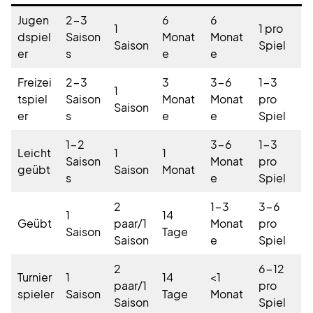
Jugen
2-3
6
6
1
1 pro
dspiel
Saison
Monat
Monat
Saison
Spiel
er
s
e
e
Freizei
2-3
3
3-6
1-3
1
tspiel
Saison
Monat
Monat
pro
Saison
er
s
e
e
Spiel
1-2
3-6
1-3
Leicht
1
1
Saison
Monat
pro
geübt
Saison
Monat
s
e
Spiel
2
1-3
3-6
1
14
Geübt
paar/1
Monat
pro
Saison
Tage
Saison
e
Spiel
2
6-12
Turnier
1
14
<1
paar/1
pro
spieler
Saison
Tage
Monat
Saison
Spiel