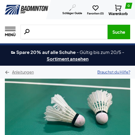
0
Schläger Guide
Warenkorb
Favoriten (
0
)
Suche nach Produkten, Marken usw.
Suche
MENÜ
👟 Spare 20% auf alle Schuhe
-
Gültig bis zum 20/5
-
Sortiment ansehen
Anleitungen
Brauchst du Hilfe?