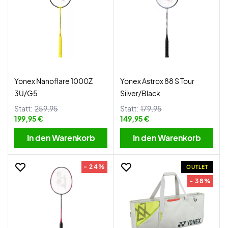
Yonex Nanoflare 1000Z
Yonex Astrox 88 S Tour
3U/G5
Silver/Black
Statt:
259,95
Statt:
179,95
199,95 €
149,95 €
In den Warenkorb
In den Warenkorb
- 24%
OUTLET
- 38%