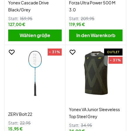
Yonex Cascade Drive
Forza Ultra Power 500 M
Black/Grey
3.0
Statt:
159,95
Statt:
209,95
127,00 €
119,95 €
Wählen größe
In den Warenkorb
- 31%
OUTLET
- 31%
Yonex VA Junior Sleeveless
ZERV Bolt 22
Top Steel Grey
Statt:
22,95
Statt:
34,95
15,95 €