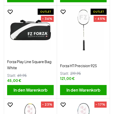
OUTLET
OUTLET
- 36%
- 45%
Forza Play Line Square Bag
Forza HT Precision 92S
White
Statt:
219,95
Statt:
69,95
121,00 €
45,00 €
In den Warenkorb
In den Warenkorb
- 23%
- 17%