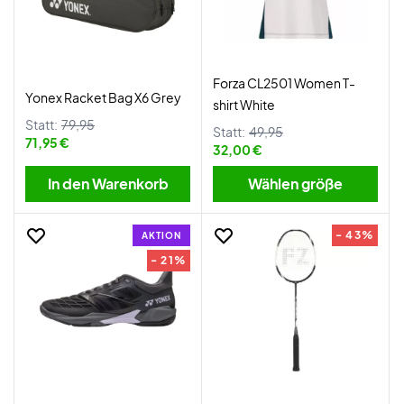
Forza CL2501 Women T-
Yonex Racket Bag X6 Grey
shirt White
Statt:
79,95
Statt:
49,95
71,95 €
32,00 €
In den Warenkorb
Wählen größe
- 43%
AKTION
- 21%