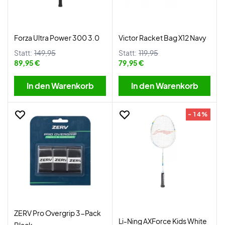
Forza Ultra Power 300 3.0
Victor Racket Bag X12 Navy
Statt:
149,95
Statt:
119,95
89,95 €
79,95 €
In den Warenkorb
In den Warenkorb
- 14%
ZERV Pro Overgrip 3-Pack
Li-Ning AXForce Kids White