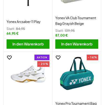
Yonex VA Club Tournament
Yonex Arcsaber 11 Play
Bag Grayish Beige
Statt:
84,95
Statt:
139,95
64,95 €
87,00 €
In den Warenkorb
In den Warenkorb
- 14%
AKTION
- 20%
Yonex Pro Tournament Bag