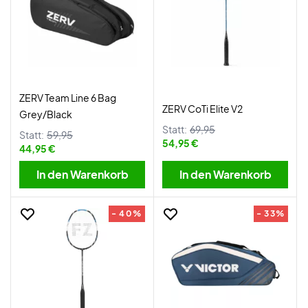
ZERV Team Line 6 Bag
ZERV CoTi Elite V2
Grey/Black
Statt:
69,95
Statt:
59,95
54,95 €
44,95 €
In den Warenkorb
In den Warenkorb
- 40%
- 33%