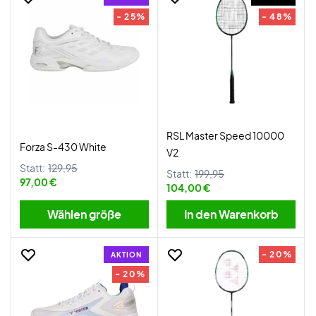
- 25%
- 48%
RSL Master Speed 10000
Forza S-430 White
V2
Statt:
129,95
Statt:
199,95
97,00 €
104,00 €
Wählen größe
In den Warenkorb
- 20%
AKTION
- 20%