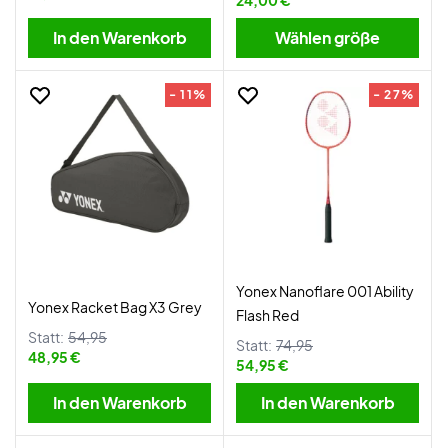
24,00 €
In den Warenkorb
Wählen größe
- 11%
- 27%
Yonex Nanoflare 001 Ability
Yonex Racket Bag X3 Grey
Flash Red
Statt:
54,95
Statt:
74,95
48,95 €
54,95 €
In den Warenkorb
In den Warenkorb