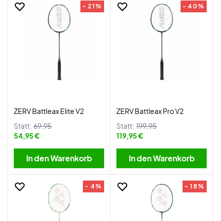
- 21%
- 40%
ZERV Battleax Elite V2
ZERV Battleax Pro V2
Statt:
69,95
Statt:
199,95
54,95 €
119,95 €
In den Warenkorb
In den Warenkorb
- 4%
- 18%