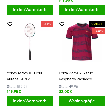
149,95 €
In den Warenkorb
In den Warenkorb
- 21%
OUTLET
- 36%
Yonex Astrox 100 Tour
Forza PR2507 T-shirt
Kurenai 3U/G5
Raspberry Radiance
Statt:
189,95
Statt:
49,95
149,95 €
32,00 €
In den Warenkorb
Wählen größe