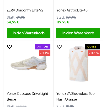
ZERV Dragonfly Elite V2
Yonex Astrox Lite 45I
Statt:
69,95
Statt:
159,95
54,95 €
119,95 €
In den Warenkorb
In den Warenkorb
AKTION
OUTLET
- 21%
- 30%
Yonex Cascade Drive Light
Yonex VA Sleeveless Top
Beige
Flash Orange
Statt:
159,95
Statt:
91,95