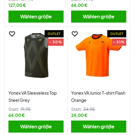
127,00 €
64,00 €
Wählen größe
Wählen größe
OUTLET
OUTLET
- 30%
- 31%
Yonex VA Sleeveless Top
Yonex VA Junior T-shirt Flash
Steel Grey
Orange
Statt:
91,95
Statt:
34,95
64,00 €
24,00 €
Wählen größe
Wählen größe