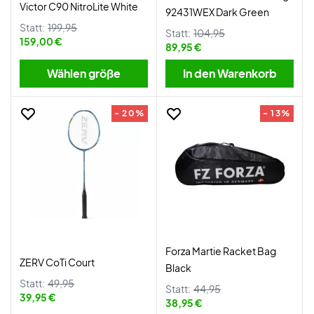
Victor C90 NitroLite White
92431WEX Dark Green
Statt:
199,95
Statt:
104,95
159,00 €
89,95 €
Wählen größe
In den Warenkorb
- 20%
- 13%
Forza Martie Racket Bag
ZERV CoTi Court
Black
Statt:
49,95
Statt:
44,95
39,95 €
38,95 €