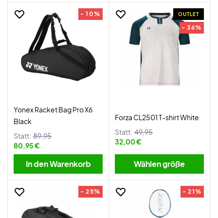
- 10%
OUTLET
- 36%
Yonex Racket Bag Pro X6
Forza CL2501 T-shirt White
Black
Statt:
49,95
Statt:
89,95
32,00 €
80,95 €
In den Warenkorb
Wählen größe
- 25%
- 21%