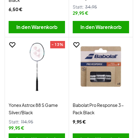
Black
Statt:
34,95
6,50 €
29,95 €
In den Warenkorb
In den Warenkorb
- 13%
Yonex Astrox 88 S Game
Babolat Pro Response 3-
Silver/Black
Pack Black
Statt:
114,95
9,95 €
99,95 €