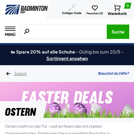
0
Schläger Guide
Warenkorb
Favoriten (
0
)
Suche nach Produkten, Marken usw.
Suche
MENÜ
👟 Spare 20% auf alle Schuhe
-
Gültig bis zum 20/5
-
Sortiment ansehen
Zurück
Brauchst du Hilfe?
OSTERN
Ostern steht vor der Tür – und wir feiern das mit starken
Osterangeboten. Entdecken Sie ausgewählte Produkte zu