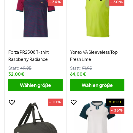
- 36%
- 30%
Forza PR2508 T-shirt
Yonex VA Sleeveless Top
Raspberry Radiance
Fresh Lime
Statt:
49,95
Statt:
91,95
32,00 €
64,00 €
Wählen größe
Wählen größe
- 10%
OUTLET
- 36%