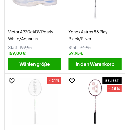
Victor A970cADV Pearly
Yonex Astrox 88 Play
White/Aquarius
Black/Silver
Statt:
199,95
Statt:
74,95
159,00 €
59,95 €
Wählen größe
In den Warenkorb
- 21%
BELIEBT
- 25%