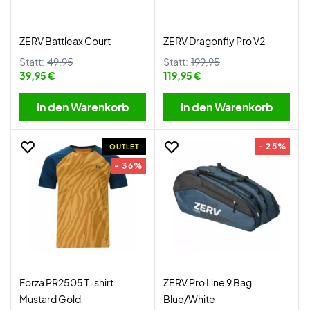
ZERV Battleax Court
ZERV Dragonfly Pro V2
Statt:
49,95
Statt:
199,95
39,95 €
119,95 €
In den Warenkorb
In den Warenkorb
- 25%
OUTLET
- 36%
Forza PR2505 T-shirt
ZERV Pro Line 9 Bag
Mustard Gold
Blue/White