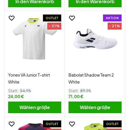
In den Warenkorb
In den Warenkorb
OUTLET
AKTION
- 31%
- 21%
Yonex VA Junior T-shirt
Babolat Shadow Team 2
White
White
Statt:
34,95
Statt:
89,95
24,00 €
71,00 €
Wählen größe
Wählen größe
OUTLET
OUTLET