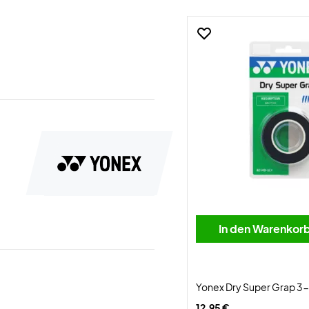
In den Warenkor
Yonex Dry Super Grap 3-
12,95 €