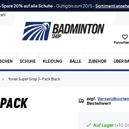
 Spare 20% auf alle Schuhe
-
Gültig bis zum 20/5
-
Sortiment anseh
ahl
Favoriten
ASCHEN
SCHUHE
KLEIDUNG
BÄLLE
ZUBEHÖR
ÜBER B
Yonex Super Grap 3-Pack Black
-Pack
zzgl.
Versandkoste
Bestellwert
Auf Lager
(+10 St