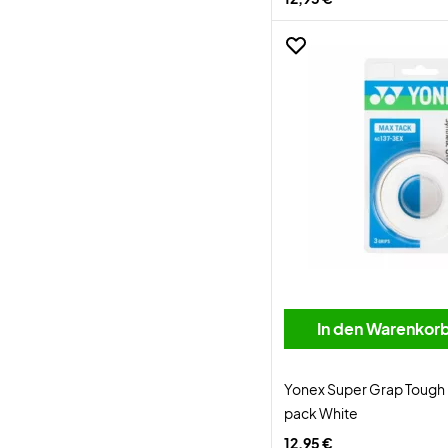
In den Warenkor
Yonex Super Grap Tough 
pack White
12,95 €