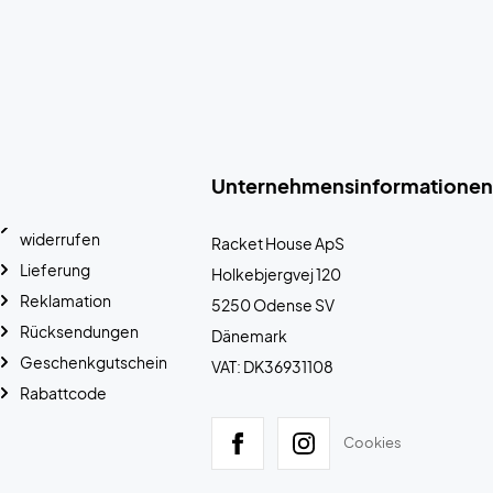
Unternehmensinformationen
widerrufen
Racket House ApS
Lieferung
Holkebjergvej 120
Reklamation
5250 Odense SV
Rücksendungen
Dänemark
Geschenkgutschein
VAT: DK36931108
Rabattcode
Cookies