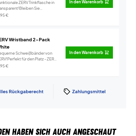
In den Warenkorb
nktionale ZERV Trinkflasche in
ransparent!Bleiben Sie
dratisi...
Info
,95
€
ERV Wristband 2-Pack
hite
In den Warenkorb
equeme Schweißbänder von
RV!Perfekt für den Platz - ZERV
i...
Info
,95
€
lles Rückgaberecht
Zahlungsmittel
DEN HABEN SICH AUCH ANGESCHAUT