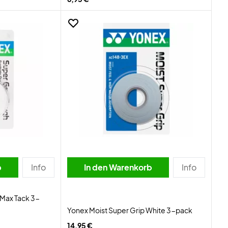
b
Info
In den Warenkorb
Info
Max Tack 3-
Yonex Moist Super Grip White 3-pack
14,95 €