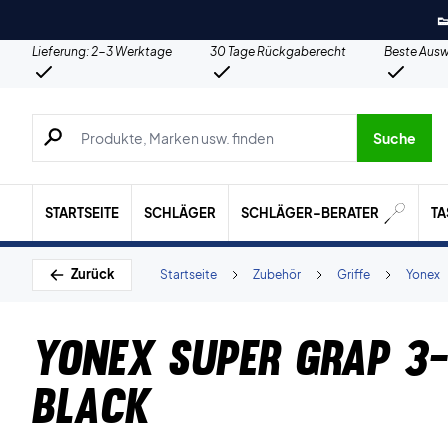

Lieferung: 2-3 Werktage
30 Tage Rückgaberecht
Beste Ausw
Suche nach Produkten, Marken usw.
Suche
STARTSEITE
SCHLÄGER
SCHLÄGER-BERATER
T
Zurück
Startseite
Zubehör
Griffe
Yonex
Yonex Super Grap 3
Black