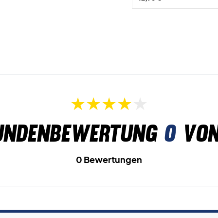
undenbewertung
0
von
0 Bewertungen