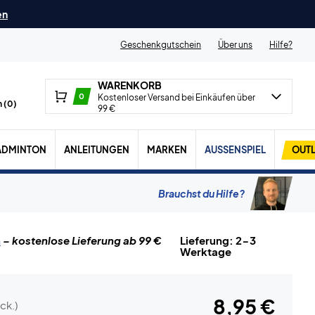
en
Geschenkgutschein
Über uns
Hilfe?
WARENKORB
0
Kostenloser Versand bei Einkäufen über
 (
0
)
99 €
ADMINTON
ANLEITUNGEN
MARKEN
AUSSENSPIEL
OUTL
Brauchst du Hilfe?
n
– kostenlose Lieferung ab 99 €
Lieferung: 2-3
Werktage
8,95 €
ck.)