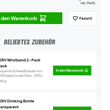
inkl. MwSt.
n den Warenkorb
Favorit
BELIEBTES ZUBEHÖR
ERV Wristband 2-Pack
lack
In den Warenkorb
equeme Schweißbänder von
RV!Ideal für den Platz - ZERV
ist...
Info
,95
€
ERV Drinking Bottle
ransparent