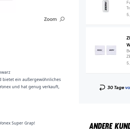
Fu
T
hy
5
Zoom
Z
W
B
ZE
Wr
5
chwarz
d bietet ein außergewöhnliches
n Yonex und hat genug verkauft,
30 Tage
vo
Yonex Super Grap!
ANDERE KUN