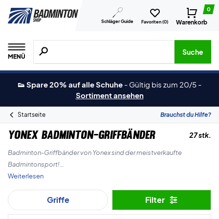
0
Schläger Guide
Warenkorb
Favoriten (
0
)
Suche nach Produkten, Marken usw.
Suche
MENÜ
👟 Spare 20% auf alle Schuhe
-
Gültig bis zum 20/5
-
Sortiment ansehen
Startseite
Brauchst du Hilfe?
Yonex Badminton-Griffbänder
27 stk.
Badminton-Griffbänder von Yonex sind der meistverkaufte
Badmintonsport!
Weiterlesen
Natürlich hat Yonex viele verschiedene Arten von Badminton-
Griffe
Filter
Griffbändern in verschiedenen Stärken und Farben, und du findest sie
alle hier bei Badminton-Shop.