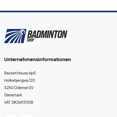
Unternehmensinformationen
Racket House ApS
Holkebjergvej 120
5250 Odense SV
Dänemark
VAT: DK36931108