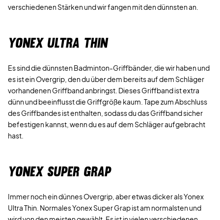
verschiedenen Stärken und wir fangen mit den dünnsten an.
YONEX ULTRA THIN
Es sind die dünnsten Badminton-Griffbänder, die wir haben und
es ist ein Overgrip, den du über dem bereits auf dem Schläger
vorhandenen Griffband anbringst. Dieses Griffband ist extra
dünn und beeinflusst die Griffgröße kaum. Tape zum Abschluss
des Griffbandes ist enthalten, sodass du das Griffband sicher
befestigen kannst, wenn du es auf dem Schläger aufgebracht
hast.
YONEX SUPER GRAP
Immer noch ein dünnes Overgrip, aber etwas dicker als Yonex
Ultra Thin. Normales Yonex Super Grap ist am normalsten und
wird von den meisten gewählt. Es ist in vielen verschiedenen