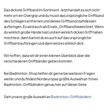
Das dickste Griffband im Sortiment. Jetzt handelt es sich nicht
mehr um ein Overgrip und du musst das ursprüngliche Griffband
des Schlägers entfernen und dieses Griffband stattdessen
aufbringen. Es wird auch als Ersatz_Griffband bezeichnet. Wenn
du wirklich große Hände hast und ein wirklich dicken Griff haben
möchtest, dann kannst du es auch auf das ursprüngliche
Griffband aufbringen und dann wird es wirklich dick.
Wir hoffen, dass wir dir einen kleinen Überblick über die
verschiedenen Griffbänder geben konnten.
Bei Badminton-Shop helfen dir gerne bei weiteren Fragen
weiter und du findest Nordeuropas größte Auswahl an Yonex
Badminton-Griffbändern genau hier auf dieser Seite.
Sieh unsere große Auswahl an
Badminton-Griffbändern
.