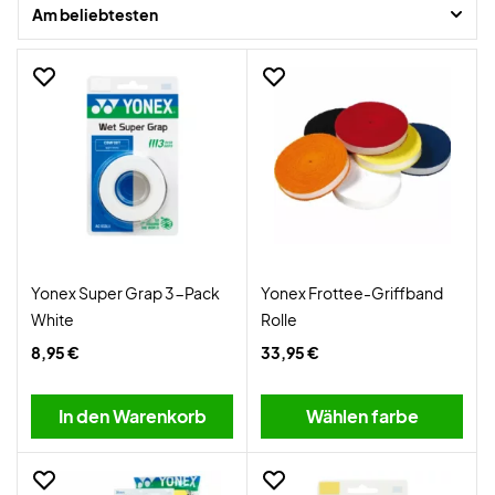
Am beliebtesten
Yonex Super Grap 3-Pack
Yonex Frottee-Griffband
White
Rolle
8,95 €
33,95 €
In den Warenkorb
Wählen farbe