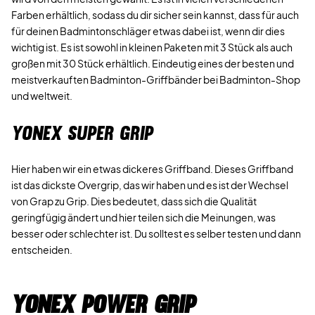
Farben erhältlich, sodass du dir sicher sein kannst, dass für auch
für deinen Badmintonschläger etwas dabei ist, wenn dir dies
wichtig ist. Es ist sowohl in kleinen Paketen mit 3 Stück als auch
großen mit 30 Stück erhältlich. Eindeutig eines der besten und
meistverkauften Badminton-Griffbänder bei Badminton-Shop
und weltweit.
YONEX SUPER GRIP
Hier haben wir ein etwas dickeres Griffband. Dieses Griffband
ist das dickste Overgrip, das wir haben und es ist der Wechsel
von Grap zu Grip. Dies bedeutet, dass sich die Qualität
geringfügig ändert und hier teilen sich die Meinungen, was
besser oder schlechter ist. Du solltest es selber testen und dann
entscheiden.
Yonex Power Grip