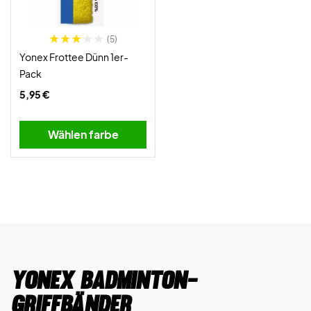
(5)
Yonex Frottee Dünn 1er-
Pack
5,95 €
Wählen farbe
Yonex Badminton-
Griffbänder