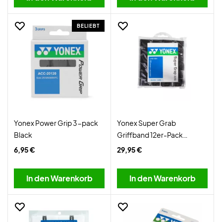
BELIEBT
Yonex Power Grip 3-pack
Yonex Super Grab
Black
Griffband 12er-Pack
Schwarz
6,95 €
29,95 €
In den Warenkorb
In den Warenkorb