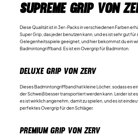
Supreme Grip von ZE
Diese Qualität ist in 3er-Packs in verschiedenen Farben erhält
Super Grip, das jeder benutzen kann, und es ist sehr gut fü
Gelegenheitsspiele geeignet, und hier bekommst du ein wi
Badmintongriffband. Es ist ein Overgrip für Badminton.
DELUXE GRIP VON ZERV
Dieses Badmintongriffband hat kleine Löcher, sodass es ei
der Schweiß besser transportiert werden kann. Leider ist e
es ist wirklich angenehm, damit zu spielen, und es ist eindeu
perfektes Overgrip für den Schläger.
PREMIUM GRIP VON ZERV