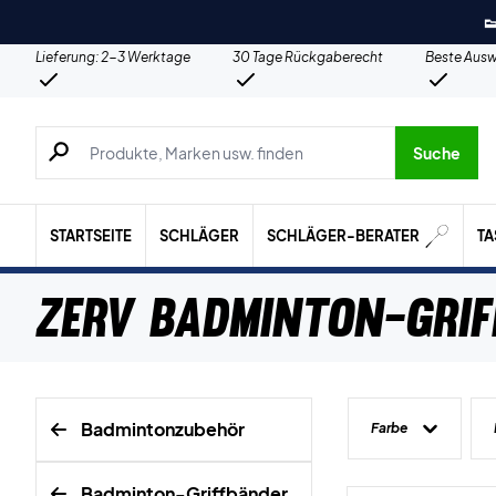

Lieferung: 2-3 Werktage
30 Tage Rückgaberecht
Beste Ausw
Suche nach Produkten, Marken usw.
Suche
STARTSEITE
SCHLÄGER
SCHLÄGER-BERATER
T
ZERV Badminton-Gri
Badmintonzubehör
Farbe
Badminton-Griffbänder