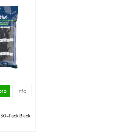
orb
Info
 30-Pack Black