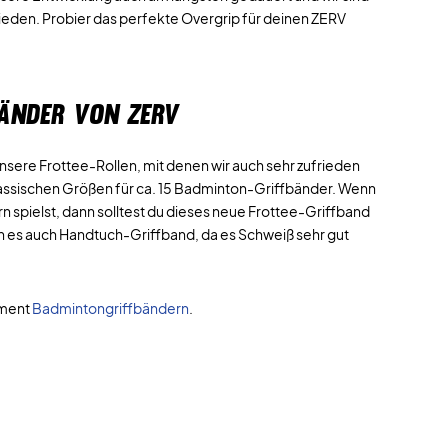
ieden. Probier das perfekte Overgrip für deinen ZERV
BÄNDER VON ZERV
unsere Frottee-Rollen, mit denen wir auch sehr zufrieden
lassischen Größen für ca. 15 Badminton-Griffbänder. Wenn
n spielst, dann solltest du dieses neue Frottee-Griffband
n es auch Handtuch-Griffband, da es Schweiß sehr gut
iment
Badmintongriffbändern
.