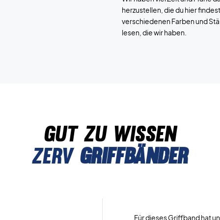
herzustellen, die du hier find
verschiedenen Farben und Stär
lesen, die wir haben.
gut zu wissen
zerv
Griffbänder
Für dieses Griffband hat u