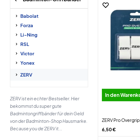
Babolat
Forza
Li-Ning
RSL
Victor
Yonex
ZERV
In den Warenk
ZERV ist ein echter Bestseller. Hier
bekommst du super gute
Badmintongriffbänder für dein Geld
ZERV Pro Overgrip
von der Badminton-Shop Hausmarke.
Because you de'ZERV it...
6,50 €