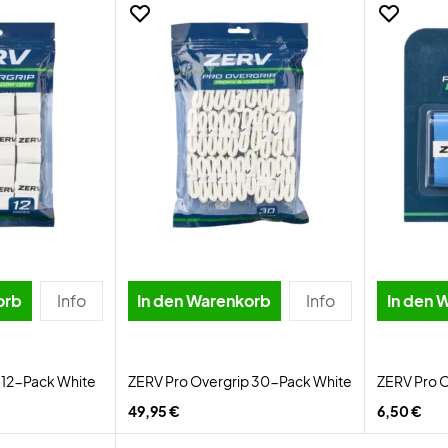
orb
Info
In den Warenkorb
Info
In den 
 12-Pack White
ZERV Pro Overgrip 30-Pack White
ZERV Pro O
49,95 €
6,50 €