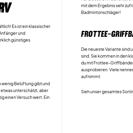
RV
mit dem Ergebnis sehr zufr
Badmintonschläger!
lich! Es ist ein klassischer
FROTTEE-GRIFF
r Anfänger und
rklich günstiges
Die neueste Variante sind 
sind. Sie kommen in den k
du mit Frottee-Griffbänder
ausprobieren. Viele nenne
aufnimmt.
n wenig Belüftung gibt und
s etwas unterschätzt, aber
Sieh unser gesamtes Sort
tig einen Versuch wert. Ein