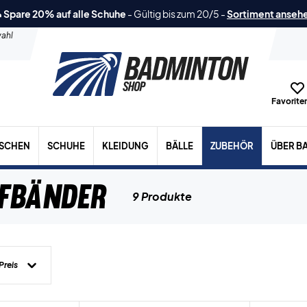
 Spare 20% auf alle Schuhe
-
Gültig bis zum 20/5
-
Sortiment anseh
ahl
Favoriten
ASCHEN
SCHUHE
KLEIDUNG
BÄLLE
ZUBEHÖR
ÜBER B
ffbänder
9 Produkte
Preis