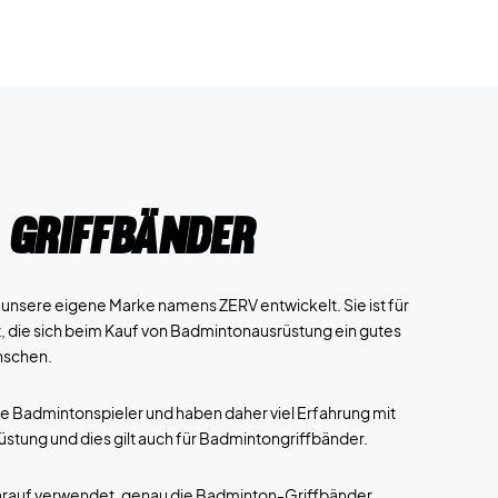
 Griffbänder
nsere eigene Marke namens ZERV entwickelt. Sie ist für
, die sich beim Kauf von Badmintonausrüstung ein gutes
nschen.
le Badmintonspieler und haben daher viel Erfahrung mit
stung und dies gilt auch für Badmintongriffbänder.
darauf verwendet, genau die Badminton-Griffbänder