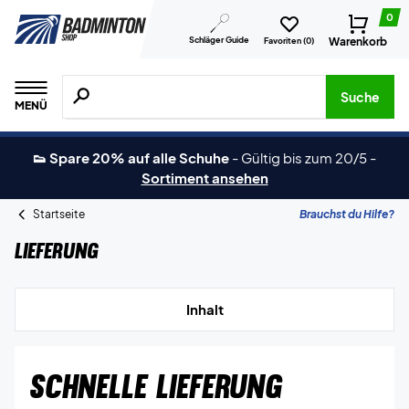
0
Schläger Guide
Warenkorb
Favoriten (
0
)
Suche nach Produkten, Marken usw.
Suche
MENÜ
👟 Spare 20% auf alle Schuhe
-
Gültig bis zum 20/5
-
Sortiment ansehen
Startseite
Brauchst du Hilfe?
Lieferung
Inhalt
SCHNELLE LIEFERUNG