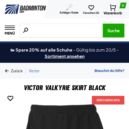
0
Schläger Guide
Warenkorb
Favoriten (
0
)
Suche nach Produkten, Marken usw.
Suche
MENÜ
👟 Spare 20% auf alle Schuhe
-
Gültig bis zum 20/5
-
Sortiment ansehen
|
Brauchst du Hilfe?
Zurück
Victor
Victor Valkyrie Skirt Black
SPEICHERN 30%
SPEICHERN 30%
SPEICHERN 30%
SPEICHERN 30%