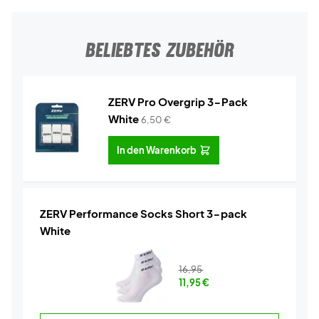
BELIEBTES ZUBEHÖR
ZERV Pro Overgrip 3-Pack
White
6,50
€
In den Warenkorb
ZERV Performance Socks Short 3-pack
White
16,95
11,95
€