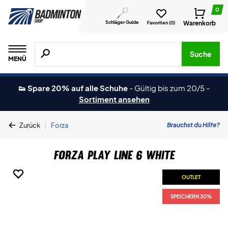
0
Schläger Guide
Warenkorb
Favoriten (
0
)
Suche nach Produkten, Marken usw.
Suche
MENÜ
👟 Spare 20% auf alle Schuhe
-
Gültig bis zum 20/5
-
Sortiment ansehen
|
Brauchst du Hilfe?
Zurück
Forza
Forza Play Line 6 White
OUTLET
OUTLET
OUTLET
OUTLET
SPEICHERN 30%
SPEICHERN 30%
SPEICHERN 30%
SPEICHERN 30%