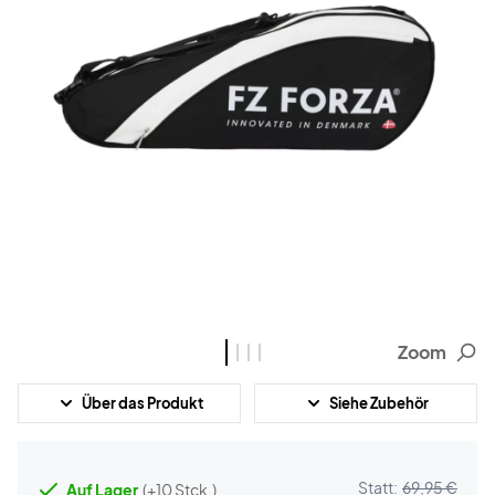
Zoom
Über das Produkt
Siehe Zubehör
Statt:
69,95 €
Auf Lager
(+10 Stck.)