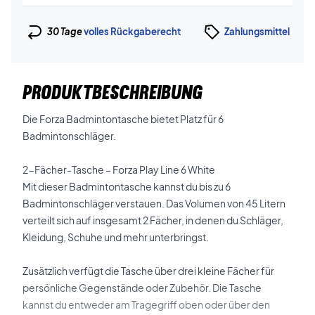
30 Tage
volles Rückgaberecht
Zahlungsmittel
PRODUKTBESCHREIBUNG
Die Forza Badmintontasche bietet Platz für 6
Badmintonschläger.
2-Fächer-Tasche – Forza Play Line 6 White
Mit dieser Badmintontasche kannst du bis zu 6
Badmintonschläger verstauen. Das Volumen von 45 Litern
verteilt sich auf insgesamt 2 Fächer, in denen du Schläger,
Kleidung, Schuhe und mehr unterbringst.
Zusätzlich verfügt die Tasche über drei kleine Fächer für
persönliche Gegenstände oder Zubehör. Die Tasche
kannst du entweder am Tragegriff oben oder über den