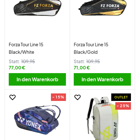
Forza Tour Line 15
Forza Tour Line 15
Black/White
Black/Gold
Statt:
109,95
Statt:
109,95
77,00 €
71,00 €
In den Warenkorb
In den Warenkorb
- 15%
OUTLET
- 25%