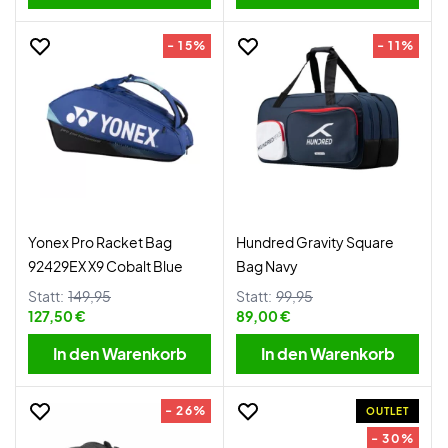
- 15%
- 11%
Yonex Pro Racket Bag
Hundred Gravity Square
92429EX X9 Cobalt Blue
Bag Navy
Statt:
149,95
Statt:
99,95
127,50 €
89,00 €
In den Warenkorb
In den Warenkorb
- 26%
OUTLET
- 30%