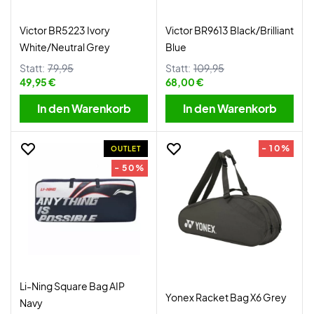
Victor BR5223 Ivory
Victor BR9613 Black/Brilliant
White/Neutral Grey
Blue
Statt:
79,95
Statt:
109,95
49,95 €
68,00 €
In den Warenkorb
In den Warenkorb
- 10%
OUTLET
- 50%
Li-Ning Square Bag AIP
Yonex Racket Bag X6 Grey
Navy