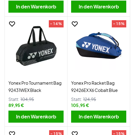
In den Warenkorb
In den Warenkorb
- 14%
- 15%
Yonex Pro Tournament Bag
Yonex Pro Racket Bag
92431WEX Black
92426EX X6 Cobalt Blue
Statt:
104,95
Statt:
124,95
89,95 €
105,95 €
In den Warenkorb
In den Warenkorb
- 15%
- 15%