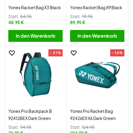
Yonex Racket Bag X3 Black
Yonex Racket Bag X9 Black
Statt:
54,95
Statt:
99,95
48,95 €
89,95 €
In den Warenkorb
In den Warenkorb
- 21%
- 16%
Yonex Pro Backpack B
Yonex Pro Racket Bag
92412BEX Dark Green
92426EX X6 Dark Green
Statt:
94,95
Statt:
124,95