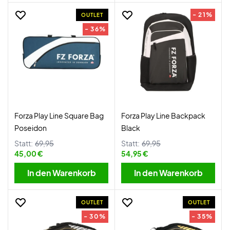
- 21%
OUTLET
- 36%
Forza Play Line Square Bag
Forza Play Line Backpack
Poseidon
Black
Statt:
69,95
Statt:
69,95
45,00 €
54,95 €
In den Warenkorb
In den Warenkorb
OUTLET
OUTLET
- 30%
- 35%