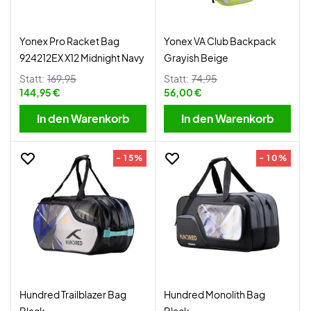
Yonex Pro Racket Bag
Yonex VA Club Backpack
924212EX X12 Midnight Navy
Grayish Beige
Statt:
169,95
Statt:
74,95
144,95 €
56,00 €
In den Warenkorb
In den Warenkorb
- 15%
- 10%
Hundred Trailblazer Bag
Hundred Monolith Bag