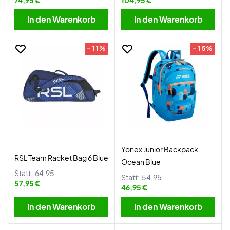
74,95 €
104,95 €
In den Warenkorb
In den Warenkorb
- 11%
- 15%
Yonex Junior Backpack
RSL Team Racket Bag 6 Blue
Ocean Blue
Statt:
64,95
Statt:
54,95
57,95 €
46,95 €
In den Warenkorb
In den Warenkorb