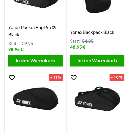
Yonex Racket Bag Pro X9
Yonex Backpack Black
Black
Statt:
54,95
Statt:
109,95
48,95 €
98,95 €
In den Warenkorb
In den Warenkorb
- 11%
- 10%