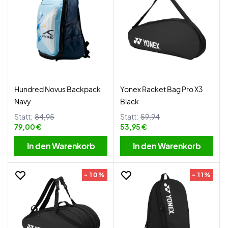
Hundred Novus Backpack
Yonex Racket Bag Pro X3
Navy
Black
Statt:
84,95
Statt:
59,94
79,00 €
53,95 €
In den Warenkorb
In den Warenkorb
- 10%
- 11%