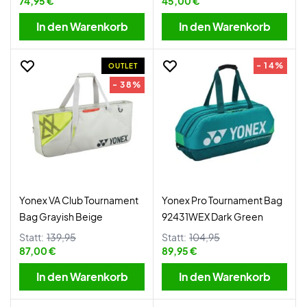
74,95 €
45,00 €
In den Warenkorb
In den Warenkorb
- 14%
OUTLET
- 38%
Yonex VA Club Tournament
Yonex Pro Tournament Bag
Bag Grayish Beige
92431WEX Dark Green
Statt:
139,95
Statt:
104,95
87,00 €
89,95 €
In den Warenkorb
In den Warenkorb