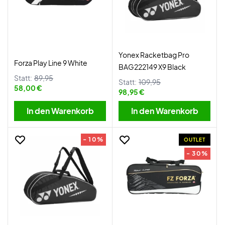
Yonex Racketbag Pro
Forza Play Line 9 White
BAG222149 X9 Black
Statt:
89,95
Statt:
109,95
58,00 €
98,95 €
In den Warenkorb
In den Warenkorb
- 10%
OUTLET
- 30%