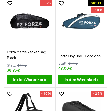
- 13%
OUTLET
- 30%
Forza Martie Racket Bag
Forza Play Line 6 Poseidon
Black
Statt:
69,95
Statt:
44,95
49,00 €
38,95 €
In den Warenkorb
In den Warenkorb
- 10%
- 25%