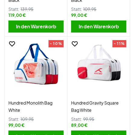
Black
Black
Statt:
139,95
Statt:
109,95
119,00 €
99,00 €
In den Warenkorb
In den Warenkorb
- 10%
- 11%
Hundred Monolith Bag
Hundred Gravity Square
White
Bag White
Statt:
109,95
Statt:
99,95
99,00 €
89,00 €