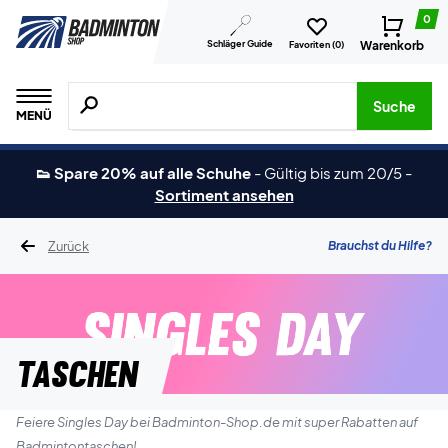
0
Schläger Guide
Warenkorb
Favoriten (
0
)
Suche nach Produkten, Marken usw.
Suche
MENÜ
👟 Spare 20% auf alle Schuhe
-
Gültig bis zum 20/5
-
Sortiment ansehen
Zurück
Brauchst du Hilfe?
Taschen
Feiere Singles Day bei Badminton-Shop.de mit super Rabatten auf
Badmintontaschen!