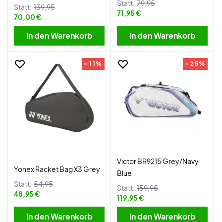
Statt:
79,95
Statt:
139,95
71,95 €
70,00 €
In den Warenkorb
In den Warenkorb
- 11%
- 25%
Victor BR9215 Grey/Navy
Yonex Racket Bag X3 Grey
Blue
Statt:
54,95
Statt:
159,95
48,95 €
119,95 €
In den Warenkorb
In den Warenkorb