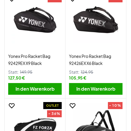
Yonex Pro Racket Bag
Yonex Pro Racket Bag
92429EX X9 Black
92426EX X6 Black
Statt:
149,95
Statt:
124,95
127,50 €
105,95 €
In den Warenkorb
In den Warenkorb
- 10%
OUTLET
- 36%