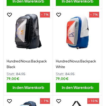
In den Warenkorb
In den Warenkorb
- 7%
- 7%
Hundred Novus Backpack
Hundred Novus Backpack
Black
White
Statt:
84,95
Statt:
84,95
79,00 €
79,00 €
In den Warenkorb
In den Warenkorb
- 7%
- 10%