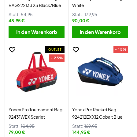
BAG222133 X3 Black/Blue
White
Statt:
54,95
Statt:
179,95
48,95 €
90,00 €
In den Warenkorb
In den Warenkorb
- 15%
OUTLET
- 25%
Yonex Pro Tournament Bag
Yonex Pro Racket Bag
92431WEX Scarlet
924212EX X12 Cobalt Blue
Statt:
104,95
Statt:
169,95
79,00 €
144,95 €