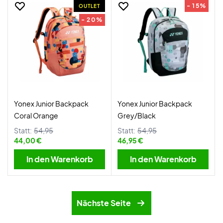
- 15%
OUTLET
- 20%
Yonex Junior Backpack
Yonex Junior Backpack
Coral Orange
Grey/Black
Statt:
54,95
Statt:
54,95
44,00 €
46,95 €
In den Warenkorb
In den Warenkorb
Nächste Seite