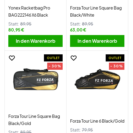
Yonex Racketbag Pro
Forza Tour Line Square Bag
BAG222146 X6 Black
Black/White
Statt:
89,95
Statt:
89,95
80,95 €
63,00 €
In den Warenkorb
In den Warenkorb
OUTLET
OUTLET
- 30%
- 30%
Forza Tour Line Square Bag
Forza Tour Line 6 Black/Gold
Black/Gold
Statt:
79,95
Statt:
89,95