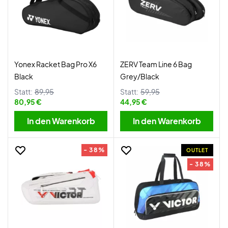
Yonex Racket Bag Pro X6
ZERV Team Line 6 Bag
Black
Grey/Black
Statt:
89,95
Statt:
59,95
80,95 €
44,95 €
In den Warenkorb
In den Warenkorb
- 38%
OUTLET
- 38%