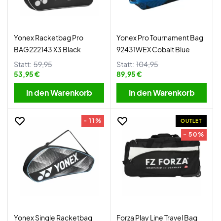
Yonex Racketbag Pro
Yonex Pro Tournament Bag
BAG222143 X3 Black
92431WEX Cobalt Blue
Statt:
59,95
Statt:
104,95
53,95 €
89,95 €
In den Warenkorb
In den Warenkorb
- 11%
OUTLET
- 50%
Yonex Single Racketbag
Forza Play Line Travel Bag