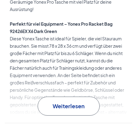
Geräumige Yonex Pro Tasche mit viel Platz für deine
Ausrüstung!
Perfekt für viel Equipment – Yonex Pro Racket Bag
92426EX X6 Dark Green
Diese Yonex Tasche ist ideal für Spieler, die viel Stauraum
brauchen. Sie misst 78 x 28 x 36 cm und verfügt über zwei
große Fächer mit Platz für bis zu 6 Schläger. Wenn du nicht
den gesamten Platz für Schläger nutzt, kannst du die
Fächer natürlich auch für Trainingskleidung oder anderes
Equipment verwenden. An der Seite befindet sich ein
großes Reißverschlussfach – perfekt für Zubehör und
persönliche Gegenstände wie Geldbörse, Schlüssel oder
Handy. Für optimalen Tragekomfort ist die Tasche mit
gepolsterten, verstellbaren Schultergurten ausgestattet,
Weiterlesen
sodass du sie wie einen Rucksack tragen kannst – alternativ
nutzt du die praktischen Tragegriffe.
Perfekt für ambitionierte Spieler – sichere dir jetzt diese