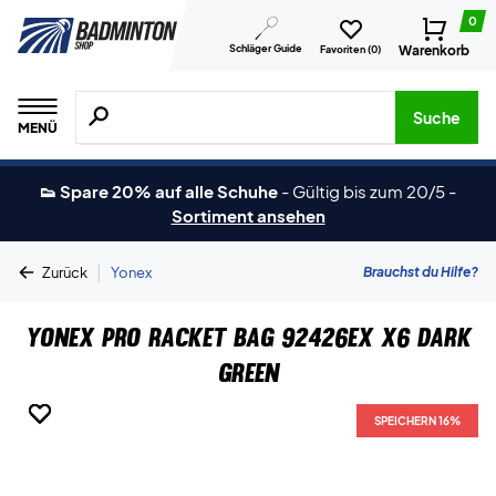
0
Schläger Guide
Warenkorb
Favoriten (
0
)
Suche nach Produkten, Marken usw.
Suche
MENÜ
👟 Spare 20% auf alle Schuhe
-
Gültig bis zum 20/5
-
Sortiment ansehen
|
Brauchst du Hilfe?
Zurück
Yonex
Yonex Pro Racket Bag 92426EX X6 Dark
Green
SPEICHERN 16%
SPEICHERN 16%
SPEICHERN 16%
SPEICHERN 16%
SPEICHERN 16%