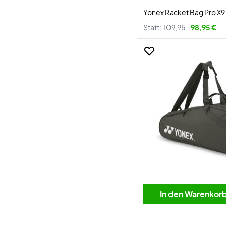
Yonex Racket Bag Pro X9
Statt:
109,95
98,95 €
In den Warenkor