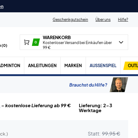
en
Geschenkgutschein
Über uns
Hilfe?
WARENKORB
0
Kostenloser Versand bei Einkäufen über
 (
0
)
99 €
ADMINTON
ANLEITUNGEN
MARKEN
AUSSENSPIEL
OUTL
Brauchst du Hilfe?
n
– kostenlose Lieferung ab 99 €
Lieferung: 2-3
Werktage
Statt:
99,95 €
ck.)