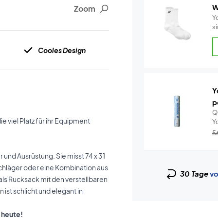
W
Zoom
Y
s
Cooles Design
Y
p
Q
 viel Platz für ihr Equipment
5
 und Ausrüstung. Sie misst 74 x 31
 Schläger oder eine Kombination aus
30 Tage
vo
als Rucksack mit den verstellbaren
ist schlicht und elegant in
h heute!