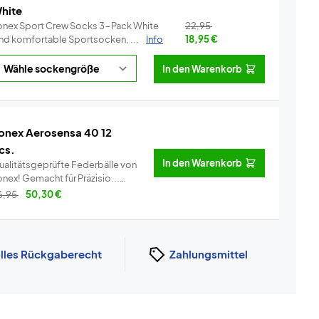
hite
onex Sport Crew Socks 3-Pack White
22,95
ind komfortable Sportsocken, ...
Info
18,95
€
In den Warenkorb
onex Aerosensa 40 12
cs.
In den Warenkorb
ualitätsgeprüfte Federbälle von
Yonex! Gemacht für Präzisio...
Info
6,95
50,30
€
lles Rückgaberecht
Zahlungsmittel