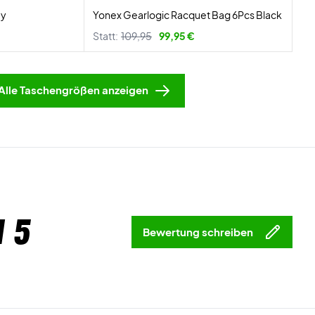
ey
Yonex Gearlogic Racquet Bag 6Pcs Black
Statt:
109,95
99,95 €
Alle Taschengrößen anzeigen
 5
Bewertung schreiben