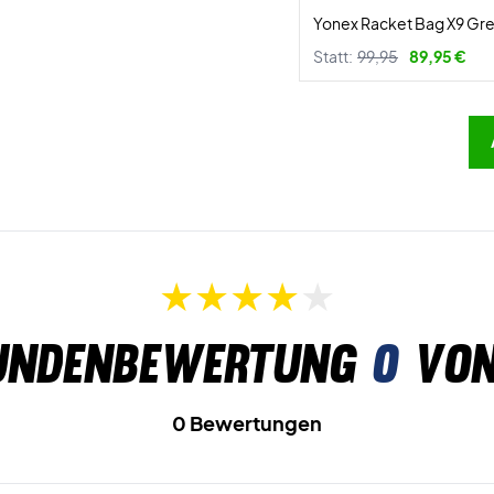
Yonex Racket Bag X9 Gr
Statt:
99,95
89,95 €
undenbewertung
0
von
0 Bewertungen