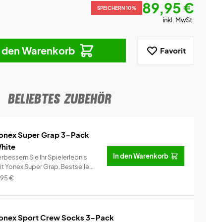
89,95 €
SPEICHERN 10%
inkl. MwSt.
n den Warenkorb
Favorit
BELIEBTES ZUBEHÖR
onex Super Grap 3-Pack
hite
In den Warenkorb
rbessern Sie Ihr Spielerlebnis
it Yonex Super Grap.Bestseller
..
Info
,95
€
onex Sport Crew Socks 3-Pack