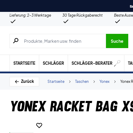

Lieferung: 2-3 Werktage
30 Tage Rückgaberecht
Beste Ausw
Suche nach Produkten, Marken usw.
Suche
STARTSEITE
SCHLÄGER
SCHLÄGER-BERATER
T
Zurück
Startseite
Taschen
Yonex
Yonex R
Yonex Racket Bag X