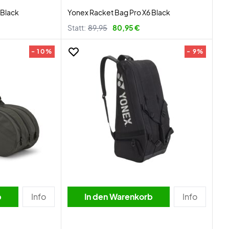
 Black
Yonex Racket Bag Pro X6 Black
Statt:
89,95
80,95 €
- 10%
- 9%
b
Info
In den Warenkorb
Info