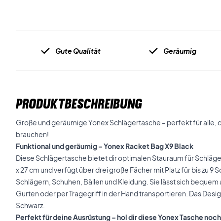
Gute Qualität
Geräumig
PRODUKTBESCHREIBUNG
Große und geräumige Yonex Schlägertasche – perfekt für alle, die
brauchen!
Funktional und geräumig – Yonex Racket Bag X9 Black
Diese Schlägertasche bietet dir optimalen Stauraum für Schläger
x 27 cm und verfügt über drei große Fächer mit Platz für bis zu 9
Schlägern, Schuhen, Bällen und Kleidung. Sie lässt sich bequem 
Gurten oder per Tragegriff in der Hand transportieren. Das Design 
Schwarz.
Perfekt für deine Ausrüstung – hol dir diese Yonex Tasche noc