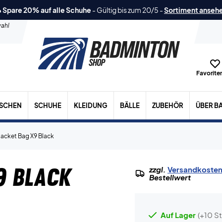
 Spare 20% auf alle Schuhe
-
Gültig bis zum 20/5
-
Sortiment anseh
ahl
Favoriten
ASCHEN
SCHUHE
KLEIDUNG
BÄLLE
ZUBEHÖR
ÜBER B
acket Bag X9 Black
9 Black
zzgl.
Versandkoste
Bestellwert
Auf Lager
(+10 St