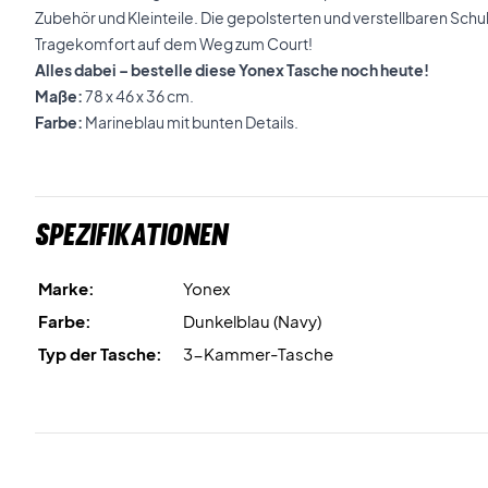
Zubehör und Kleinteile. Die gepolsterten und verstellbaren Schu
Tragekomfort auf dem Weg zum Court!
Alles dabei – bestelle diese Yonex Tasche noch heute!
Maße:
78 x 46 x 36 cm.
Farbe:
Marineblau mit bunten Details.
Spezifikationen
Marke:
Yonex
Farbe:
Dunkelblau (Navy)
Typ der Tasche:
3-Kammer-Tasche