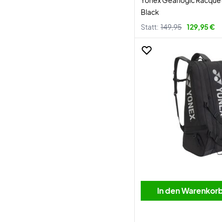
Yonex Gearlogic Racquet
Black
Statt:
149,95
129,95 €
In den Warenkor