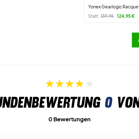
Yonex Gearlogic Racquet
Statt:
139,95
124,95 €
undenbewertung
0
von
0 Bewertungen