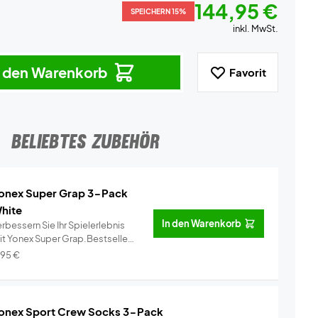
144,95 €
SPEICHERN 15%
inkl. MwSt.
n den Warenkorb
Favorit
BELIEBTES ZUBEHÖR
onex Super Grap 3-Pack
hite
In den Warenkorb
rbessern Sie Ihr Spielerlebnis
it Yonex Super Grap.Bestseller
..
Info
,95
€
onex Sport Crew Socks 3-Pack