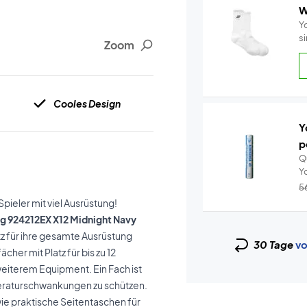
W
Y
s
Zoom
Cooles Design
Y
p
Q
5
ieler mit viel Ausrüstung!
ag 924212EX X12 Midnight Navy
atz für ihre gesamte Ausrüstung
30 Tage
vo
cher mit Platz für bis zu 12
eiterem Equipment. Ein Fach ist
eraturschwankungen zu schützen.
ie praktische Seitentaschen für