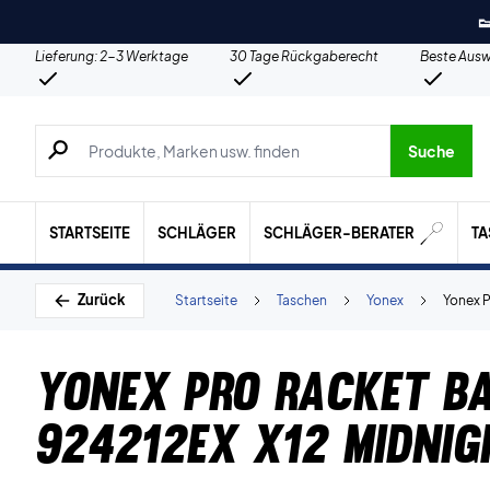

Lieferung: 2-3 Werktage
30 Tage Rückgaberecht
Beste Ausw
Suche nach Produkten, Marken usw.
Suche
STARTSEITE
SCHLÄGER
SCHLÄGER-BERATER
T
Zurück
Startseite
Taschen
Yonex
Yonex P
Yonex Pro Racket B
924212EX X12 Midni