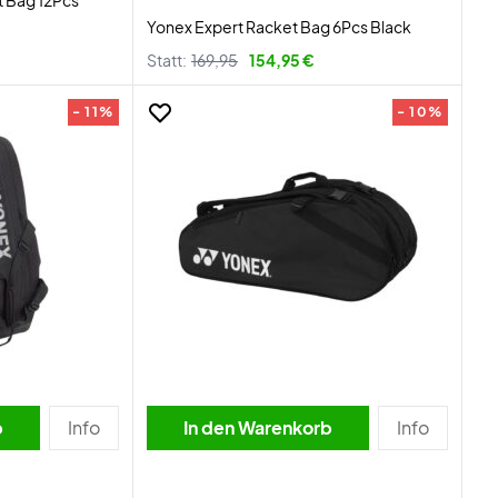
 Bag 12Pcs
Yonex Expert Racket Bag 6Pcs Black
Statt:
169,95
154,95 €
- 11%
- 10%
b
Info
In den Warenkorb
Info