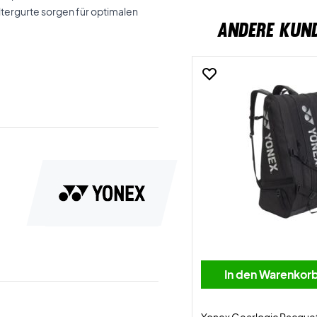
ltergurte sorgen für optimalen
ANDERE KUN
In den Warenkor