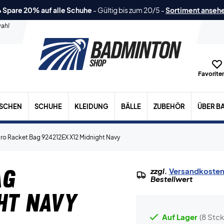
 Spare 20% auf alle Schuhe
-
Gültig bis zum 20/5
-
Sortiment anseh
ahl
Favoriten
ASCHEN
SCHUHE
KLEIDUNG
BÄLLE
ZUBEHÖR
ÜBER B
ro Racket Bag 924212EX X12 Midnight Navy
ag
zzgl.
Versandkoste
Bestellwert
ght Navy
Auf Lager
(8 Stck