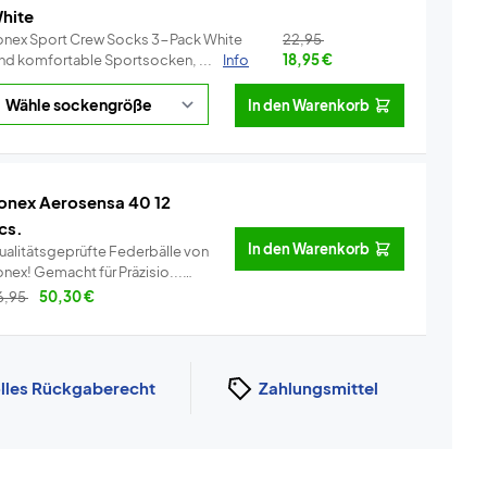
hite
onex Sport Crew Socks 3-Pack White
22,95
ind komfortable Sportsocken, ...
Info
18,95
€
In den Warenkorb
onex Aerosensa 40 12
cs.
In den Warenkorb
ualitätsgeprüfte Federbälle von
Yonex! Gemacht für Präzisio...
Info
6,95
50,30
€
lles Rückgaberecht
Zahlungsmittel