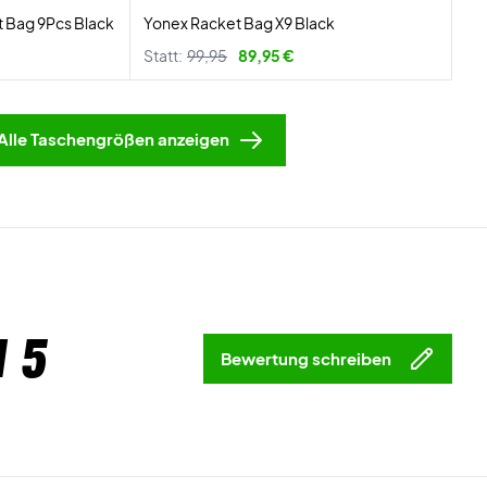
 Bag 9Pcs Black
Yonex Racket Bag X9 Black
Statt:
99,95
89,95 €
Alle Taschengrößen anzeigen
 5
Bewertung schreiben