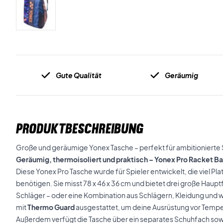
Gute Qualität
Geräumig
PRODUKTBESCHREIBUNG
Große und geräumige Yonex Tasche – perfekt für ambitionierte Sp
Geräumig, thermoisoliert und praktisch – Yonex Pro Racket B
Diese Yonex Pro Tasche wurde für Spieler entwickelt, die viel Pl
benötigen. Sie misst 78 x 46 x 36 cm und bietet drei große Hauptfä
Schläger – oder eine Kombination aus Schlägern, Kleidung und w
mit
Thermo Guard
ausgestattet, um deine Ausrüstung vor Temp
Außerdem verfügt die Tasche über ein separates Schuhfach sow