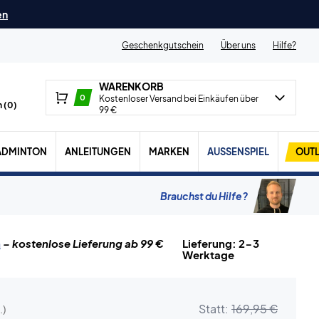
en
Geschenkgutschein
Über uns
Hilfe?
WARENKORB
0
Kostenloser Versand bei Einkäufen über
 (
0
)
99 €
ADMINTON
ANLEITUNGEN
MARKEN
AUSSENSPIEL
OUTL
Brauchst du Hilfe?
n
– kostenlose Lieferung ab 99 €
Lieferung: 2-3
Werktage
Statt:
169,95 €
.)