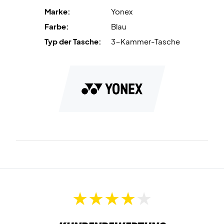
Maße:
78 x 46 x 36 cm.
Marke:
Yonex
Farbe:
Blau
Farbe:
Kobaltblau.
Typ der Tasche:
3-Kammer-Tasche
Taschentyp:
Drei Fächer, bis zu 12 Schläger.