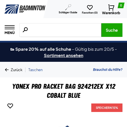
0
Schläger Guide
Warenkorb
Favoriten (
0
)
Suche nach Produkten, Marken usw.
Suche
MENÜ
👟 Spare 20% auf alle Schuhe
-
Gültig bis zum 20/5
-
Sortiment ansehen
|
Brauchst du Hilfe?
Zurück
Taschen
Yonex Pro Racket Bag 924212EX X12
Cobalt Blue
SPEICHERN 15%