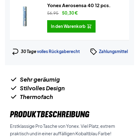
Yonex Aerosensa 40 12 pcs.
56,95
50,30
€
In den Warenkorb
30 Tage
volles Rückgaberecht
Zahlungsmittel
Sehr geräumig
Stilvolles Design
Thermofach
PRODUKTBESCHREIBUNG
Erstklassige Pro Tasche von Yonex. Viel Platz, extrem
praktisch und in einer auffälligen Kobaltblau Farbe!