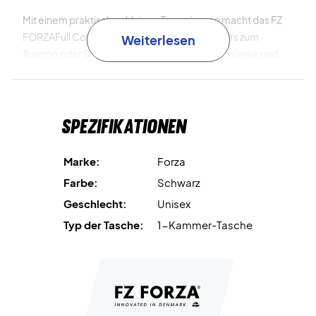
Mit einem praktischen kleinen Trageriemen macht das FZ
FORZAFull Cover den Transport Ihres Schlägers zum
Weiterlesen
Training oder Spiel besonderseinfach. Das schlanke und
moderne Design macht es zur perfekten Wahl fürSpieler,
die sowohl Funktionalität als auch Stil schätzen.
Spezifikationen
Marke:
Forza
Farbe:
Schwarz
Geschlecht:
Unisex
Typ der Tasche:
1-Kammer-Tasche