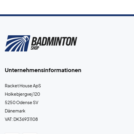
Unternehmensinformationen
Racket House ApS
Holkebjergvej 120
5250 Odense SV
Dänemark
VAT: DK36931108