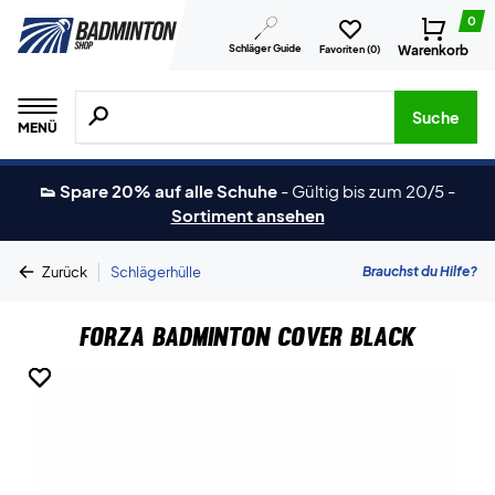
0
Schläger Guide
Warenkorb
Favoriten (
0
)
Suche nach Produkten, Marken usw.
Suche
MENÜ
👟 Spare 20% auf alle Schuhe
-
Gültig bis zum 20/5
-
Sortiment ansehen
|
Brauchst du Hilfe?
Zurück
Schlägerhülle
Forza Badminton Cover Black