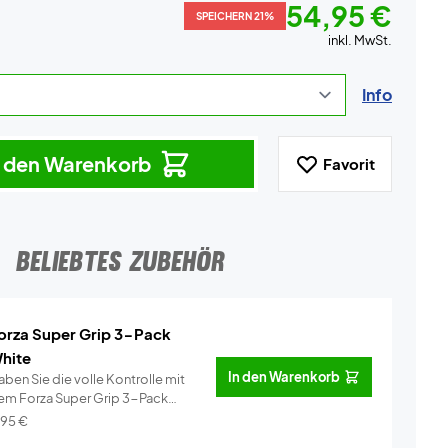
54,95 €
SPEICHERN 21%
inkl. MwSt.
Info
n den Warenkorb
Favorit
BELIEBTES ZUBEHÖR
orza Super Grip 3-Pack
hite
In den Warenkorb
ben Sie die volle Kontrolle mit
em Forza Super Grip 3-Pack
ei�...
Info
,95
€