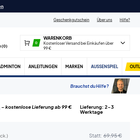
en
Geschenkgutschein
Über uns
Hilfe?
WARENKORB
0
Kostenloser Versand bei Einkäufen über
 (
0
)
99 €
ADMINTON
ANLEITUNGEN
MARKEN
AUSSENSPIEL
OUTL
Brauchst du Hilfe?
n
– kostenlose Lieferung ab 99 €
Lieferung: 2-3
Werktage
Statt:
69,95 €
ck.)