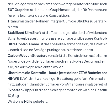
der Schläger vollgepackt mit hochwertigen Materialien und Tec
30T Graphite
ist das starke Graphitmaterial, das für Rahmen un
für eine leichte und stabile Konstruktion.
Titanium
ist in den Rahmen integriert, um die Struktur zu verstärk
bieten.
Stabilized Slim Shaft
ist die Technologie, die den Luftwiderstand
Schafts verbessert – für präzisere Schläge und bessere Kontroll
Ultra Control Frame
ist das spezielle Rahmendesign, das Präzisio
– damit du deine Schläge punktgenau platzieren kannst.
Carbon Woven Structure
verstärkt die Konstruktion zusätzlich
Abgerundet wird der Schläger durch ein stilvolles Design und ein
alle, die auch optisch glänzen wollen.
Übernimm die Kontrolle – kaufe jetzt deinen ZERV Badminton
HINWEIS:
Wird mit werkseitiger Besaitung geliefert. Wir empfeh
hinzuzufügen, damit der Schläger von Anfang an einsatzbereit ist
Experten-Tipp:
Für diesen Schläger empfehlen wir eine Besait
10,5 kg.
Wird
ohne Hülle
geliefert.