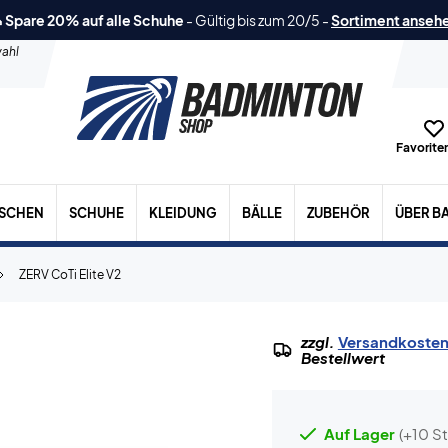
 Spare 20% auf alle Schuhe
-
Gültig bis zum 20/5
-
Sortiment anseh
ahl
Favoriten
ASCHEN
SCHUHE
KLEIDUNG
BÄLLE
ZUBEHÖR
ÜBER B
ZERV CoTi Elite V2
zzgl.
Versandkoste
Bestellwert
Auf Lager
(+10 St