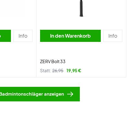
b
Info
In den Warenkorb
Info
ZERV Bolt 33
Statt:
26,95
19,95 €
Badmintonschläger anzeigen