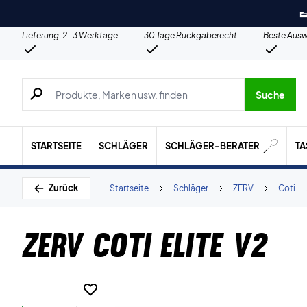

Lieferung: 2-3 Werktage
30 Tage Rückgaberecht
Beste Ausw
Suche nach Produkten, Marken usw.
Suche
STARTSEITE
SCHLÄGER
SCHLÄGER-BERATER
T
Zurück
Startseite
Schläger
ZERV
Coti
ZERV CoTi Elite V2