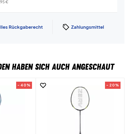
i...
Info
,95
€
lles Rückgaberecht
Zahlungsmittel
DEN HABEN SICH AUCH ANGESCHAUT
- 40%
- 20%