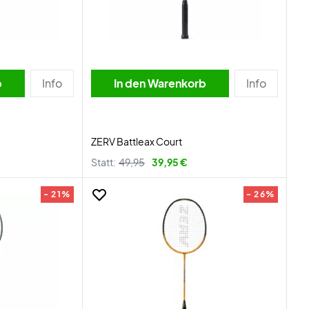
b
Info
In den Warenkorb
Info
ZERV Battleax Court
Statt:
49,95
39,95 €
- 21%
- 26%