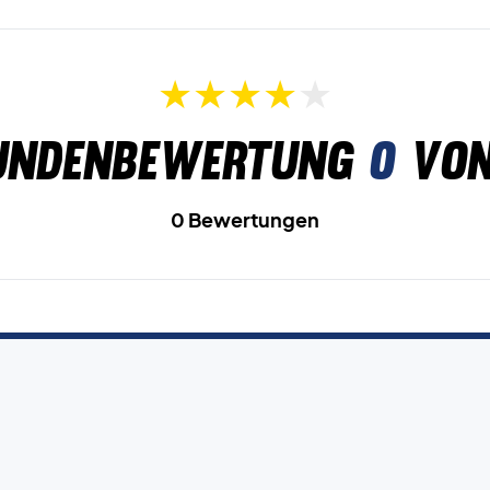
undenbewertung
0
von
0 Bewertungen