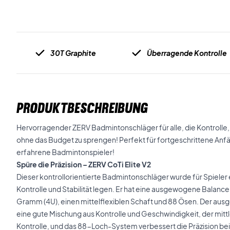
30T Graphite
Überragende Kontrolle
PRODUKTBESCHREIBUNG
Hervorragender ZERV Badmintonschläger für alle, die Kontrolle, P
ohne das Budget zu sprengen! Perfekt für fortgeschrittene Anfän
erfahrene Badmintonspieler!
Spüre die Präzision – ZERV CoTi Elite V2
Dieser kontrollorientierte Badmintonschläger wurde für Spieler 
Kontrolle und Stabilität legen. Er hat eine ausgewogene Balanc
Gramm (4U), einen mittelflexiblen Schaft und 88 Ösen. Der au
eine gute Mischung aus Kontrolle und Geschwindigkeit, der mittle
Kontrolle, und das 88-Loch-System verbessert die Präzision bei