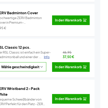
ERV Badminton Cover
ochwertige ZERV Badminton
In den Warenkorb
over in Premium-
alität!Perfekt für...
Info
,95
€
SL Classic 12 pcs.
r RSL Classic ist einfach ein Super-
46,95
dmintonball und einer der ...
Info
37,50
€
In den Warenkorb
ERV Wristband 2-Pack
hite
In den Warenkorb
equeme Schweißbänder von
RV!Perfekt für den Platz - ZERV