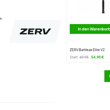
en
In den Warenkor
ZERV Battleax Elite V2
Statt:
69,95
54,95 €