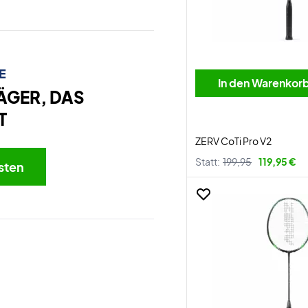
E
In den Warenkor
ÄGER, DAS
T
ZERV CoTi Pro V2
Statt:
199,95
119,95 €
sten