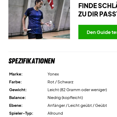
FINDE SCHL
ZU DIR PASS
Den Guide te
Spezifikationen
Marke:
Yonex
Farbe:
Rot / Schwarz
Gewicht:
Leicht (82 Gramm oder weniger)
Balance:
Niedrig (kopfleicht)
Ebene:
Anfänger / Leicht geübt / Geübt
Spieler-Typ:
Allround