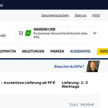
en
Geschenkgutschein
Über uns
Hilfe?
WARENKORB
0
Kostenloser Versand bei Einkäufen über
 (
0
)
99 €
ADMINTON
ANLEITUNGEN
MARKEN
AUSSENSPIEL
OUTL
Brauchst du Hilfe?
n
– kostenlose Lieferung ab 99 €
Lieferung: 2-3
Werktage
Statt:
74,95 €