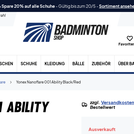
 Spare 20% auf alle Schuhe
-
Gültig bis zum 20/5
-
Sortiment anseh
ahl
Favoriten
ASCHEN
SCHUHE
KLEIDUNG
BÄLLE
ZUBEHÖR
ÜBER B
are
Yonex Nanoflare 001 Ability Black/Red
 Ability
zzgl.
Versandkoste
Bestellwert
Ausverkauft