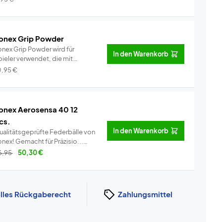
onex Grip Powder
onex Grip Powder wird für
In den Warenkorb
pieler verwendet, die mit
rottee-Gri...
Info
0,95
€
onex Aerosensa 40 12
cs.
In den Warenkorb
ualitätsgeprüfte Federbälle von
Yonex! Gemacht für Präzisio...
Info
6,95
50,30
€
lles Rückgaberecht
Zahlungsmittel