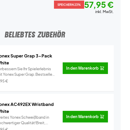
57,95 €
SPEICHERN 23%
inkl. MwSt.
BELIEBTES ZUBEHÖR
onex Super Grap 3-Pack
hite
In den Warenkorb
rbessern Sie Ihr Spielerlebnis
it Yonex Super Grap.Bestseller
..
Info
,95
€
onex AC492EX Wristband
hite
In den Warenkorb
reites Yonex Schweißband in
ochwertiger Qualität!Breit,
omfor...
Info
,95
€