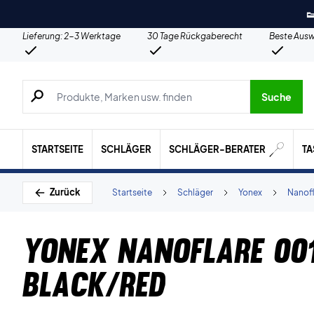

Lieferung: 2-3 Werktage
30 Tage Rückgaberecht
Beste Ausw
Suche nach Produkten, Marken usw.
Suche
STARTSEITE
SCHLÄGER
SCHLÄGER-BERATER
T
Zurück
Startseite
Schläger
Yonex
Nanofl
Yonex Nanoflare 001
Black/Red