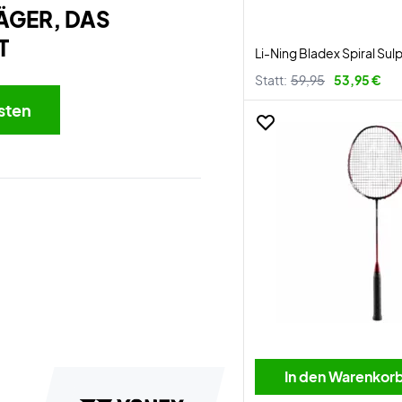
ÄGER, DAS
T
Li-Ning Bladex Spiral Sul
Statt:
59,95
53,95 €
sten
In den Warenkor