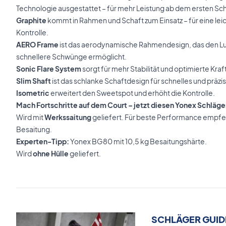
Technologie ausgestattet – für mehr Leistung ab dem ersten Sch
Graphite
kommt in Rahmen und Schaft zum Einsatz – für eine leic
Kontrolle.
AERO Frame
ist das aerodynamische Rahmendesign, das den Lu
schnellere Schwünge ermöglicht.
Sonic Flare System
sorgt für mehr Stabilität und optimierte Kra
Slim Shaft
ist das schlanke Schaftdesign für schnelles und präz
Isometric
erweitert den Sweetspot und erhöht die Kontrolle.
Mach Fortschritte auf dem Court – jetzt diesen Yonex Schläge
Wird mit
Werkssaitung
geliefert. Für beste Performance empfeh
Besaitung.
Experten-Tipp:
Yonex BG80 mit 10,5 kg Besaitungshärte.
Wird
ohne Hülle
geliefert.
SCHLÄGER GUID