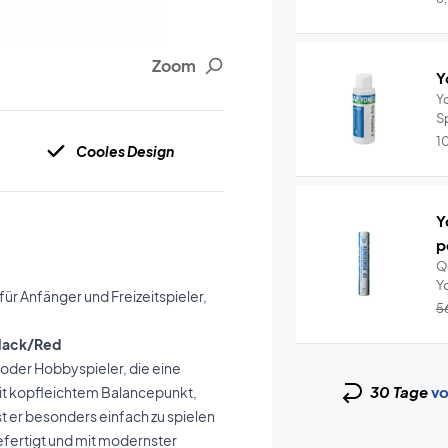
Zoom
Y
Y
S
F
1
Cooles Design
Y
p
Q
r Anfänger und Freizeitspieler,
5
Black/Red
e oder Hobbyspieler, die eine
30 Tage
vo
it kopfleichtem Balancepunkt,
st er besonders einfach zu spielen
gefertigt und mit modernster