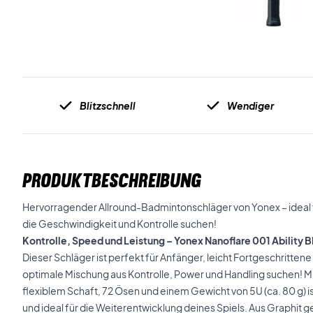
Blitzschnell
Wendiger
PRODUKTBESCHREIBUNG
Hervorragender Allround-Badmintonschläger von Yonex – ideal fü
die Geschwindigkeit und Kontrolle suchen!
Kontrolle, Speed und Leistung – Yonex Nanoflare 001 Ability 
Dieser Schläger ist perfekt für Anfänger, leicht Fortgeschritten
optimale Mischung aus Kontrolle, Power und Handling suchen! M
flexiblem Schaft, 72 Ösen und einem Gewicht von 5U (ca. 80 g) i
und ideal für die Weiterentwicklung deines Spiels. Aus Graphit 