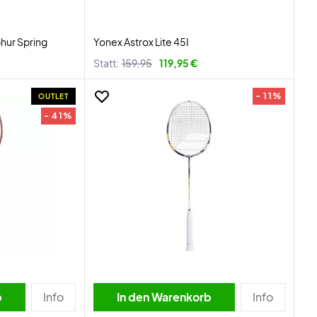
phur Spring
Yonex Astrox Lite 45I
Statt:
159,95
119,95 €
- 11%
OUTLET
- 41%
b
Info
In den Warenkorb
Info