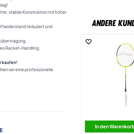
lag!
hte, stabile Konstruktion mit hoher
ANDERE KUN
ftwiderstand reduziert und
ftübertragung.
ises Racket-Handling.
r kaufen!
len wir eine professionelle
In den Warenkor
E