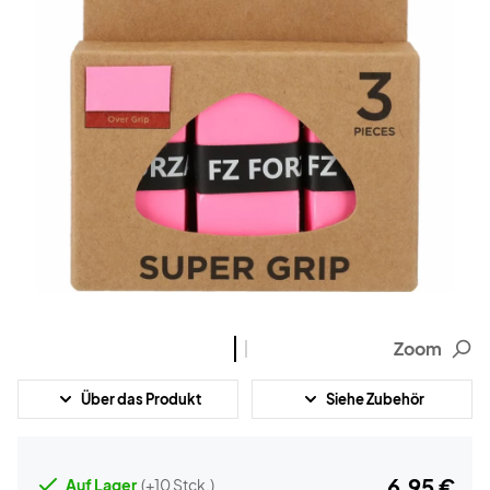
Zoom
Über das Produkt
Siehe Zubehör
6,95 €
Auf Lager
(+10 Stck.)