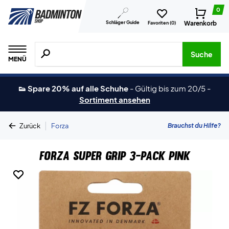
0
Schläger Guide
Warenkorb
Favoriten (
0
)
Suche nach Produkten, Marken usw.
Suche
MENÜ
👟 Spare 20% auf alle Schuhe
-
Gültig bis zum 20/5
-
Sortiment ansehen
|
Brauchst du Hilfe?
Zurück
Forza
Forza Super Grip 3-Pack Pink