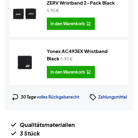
ZERV Wristband 2-Pack Black
5,95
€
In den Warenkorb
Yonex AC493EX Wristband
Black
5,95
€
In den Warenkorb
30 Tage
volles Rückgaberecht
Zahlungsmittel
Qualitätsmaterialien
3 Stück