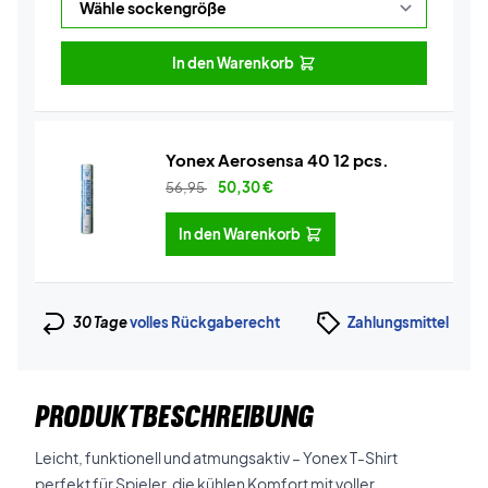
In den Warenkorb
Yonex Aerosensa 40 12 pcs.
56,95
50,30
€
In den Warenkorb
30 Tage
volles Rückgaberecht
Zahlungsmittel
PRODUKTBESCHREIBUNG
Leicht, funktionell und atmungsaktiv – Yonex T-Shirt
perfekt für Spieler, die kühlen Komfort mit voller