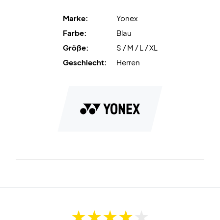
natürlichen Bewegungen unterstützt und für schnelleres
Fußspiel und präzisere Schläge sorgt.
Marke:
Yonex
Farbe:
Blau
Elastisches Material
sorgt für volle Flexibilität und die
Größe:
S / M / L / XL
schnelltrocknende, feuchtigkeitsableitende
Eigenschaft hält Sie während des gesamten Spiels
Geschlecht:
Herren
trocken, leicht und komfortabel.
Kombinieren Sie fortschrittliche Technologie mit
Komfort – bestellen Sie Ihr Yonex T-Shirt noch heute!
Farbe:
Blau.
Material:
Hauptmaterial: 87% Polyester, 13% Polystyrol.