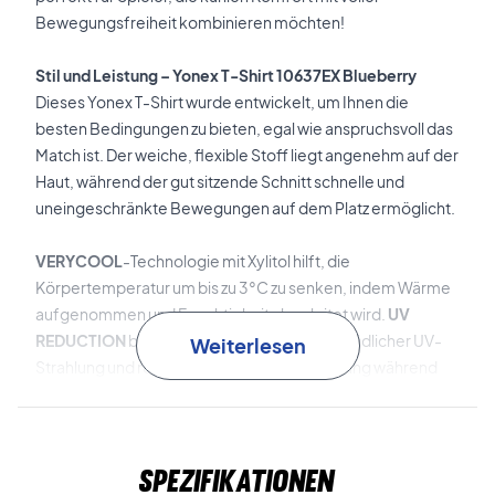
Bewegungsfreiheit kombinieren möchten!
Stil und Leistung – Yonex T-Shirt 10637EX Blueberry
Dieses Yonex T-Shirt wurde entwickelt, um Ihnen die
besten Bedingungen zu bieten, egal wie anspruchsvoll das
Match ist. Der weiche, flexible Stoff liegt angenehm auf der
Haut, während der gut sitzende Schnitt schnelle und
uneingeschränkte Bewegungen auf dem Platz ermöglicht.
VERYCOOL
-Technologie mit Xylitol hilft, die
Körpertemperatur um bis zu 3°C zu senken, indem Wärme
aufgenommen und Feuchtigkeit abgeleitet wird.
UV
REDUCTION
bietet bis zu 92% Schutz vor schädlicher UV-
Weiterlesen
Strahlung und reduziert die Wärmeentwicklung während
des Spiels.
Die
Antistatic
-Funktion verhindert störende statische
Spezifikationen
Elektrizität, während der
Precision Move
-Schnitt Ihre