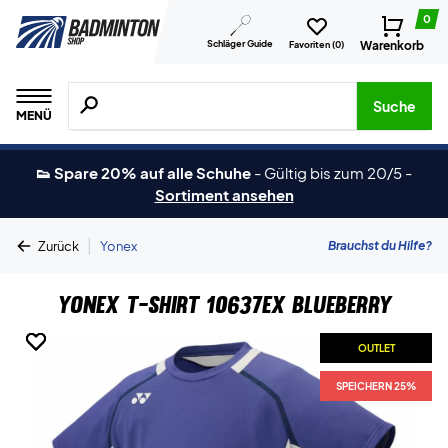
0
Schläger Guide
Warenkorb
Favoriten (
0
)
Suche nach Produkten, Marken usw.
Suche
MENÜ
👟 Spare 20% auf alle Schuhe
-
Gültig bis zum 20/5
-
Sortiment ansehen
|
Brauchst du Hilfe?
Zurück
Yonex
Yonex T-shirt 10637EX Blueberry
OUTLET
OUTLET
OUTLET
OUTLET
SPEICHERN 25%
SPEICHERN 25%
SPEICHERN 25%
SPEICHERN 25%