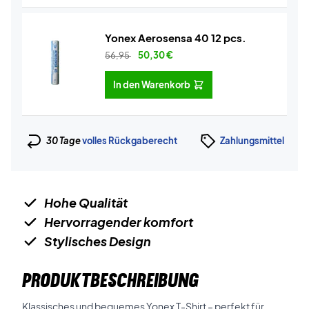
Yonex Aerosensa 40 12 pcs.
56,95
50,30
€
In den Warenkorb
30 Tage
volles Rückgaberecht
Zahlungsmittel
Hohe Qualität
Hervorragender komfort
Stylisches Design
PRODUKTBESCHREIBUNG
Klassisches und bequemes Yonex T-Shirt – perfekt für