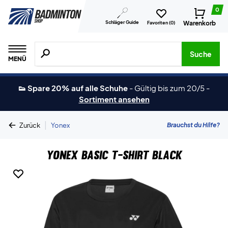
0
Schläger Guide
Warenkorb
Favoriten (
0
)
Suche nach Produkten, Marken usw.
Suche
MENÜ
👟 Spare 20% auf alle Schuhe
-
Gültig bis zum 20/5
-
Sortiment ansehen
|
Brauchst du Hilfe?
Zurück
Yonex
Yonex Basic T-shirt Black