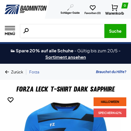
0
Schläger Guide
Warenkorb
Favoriten (
0
)
Suche nach Produkten, Marken usw.
Suche
MENÜ
👟 Spare 20% auf alle Schuhe
-
Gültig bis zum 20/5
-
Sortiment ansehen
|
Brauchst du Hilfe?
Zurück
Forza
Forza Leck T-shirt Dark Sapphire
HALLOWEEN
HALLOWEEN
HALLOWEEN
SPEICHERN 62%
SPEICHERN 62%
SPEICHERN 62%