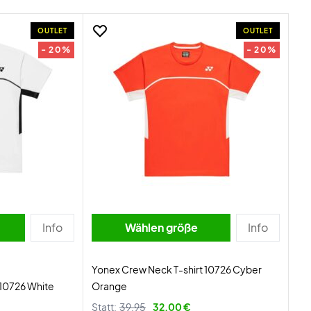
OUTLET
OUTLET
- 20%
- 20%
Info
Wählen größe
Info
Yonex Crew Neck T-shirt 10726 Cyber
 10726 White
Orange
Statt:
39,95
32,00 €