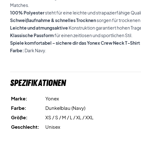
Matches.
100% Polyester
steht für eine leichte und strapazierfähige Quali
Schweißaufnahme & schnelles Trocknen
sorgen für trockene
Leichte und atmungsaktive
Konstruktion garantiert hohen Trage
Klassische Passform
für einen zeitlosen und sportlichen Stil.
Spiele komfortabel – sichere dir das Yonex Crew Neck T-Shirt
Farbe:
Dark Navy.
Spezifikationen
Marke:
Yonex
Farbe:
Dunkelblau (Navy)
Größe:
XS / S / M / L / XL / XXL
Geschlecht:
Unisex