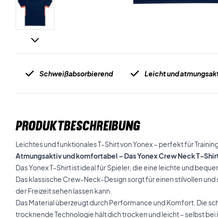
Schweißabsorbierend
Leicht und atmungsak
PRODUKTBESCHREIBUNG
Leichtes und funktionales T-Shirt von Yonex – perfekt für Trainin
Atmungsaktiv und komfortabel – Das Yonex Crew Neck T-Shirt
Das Yonex T-Shirt ist ideal für Spieler, die eine leichte und be
Das klassische Crew-Neck-Design sorgt für einen stilvollen und s
der Freizeit sehen lassen kann.
Das Material überzeugt durch Performance und Komfort. Die sc
trocknende Technologie hält dich trocken und leicht – selbst bei