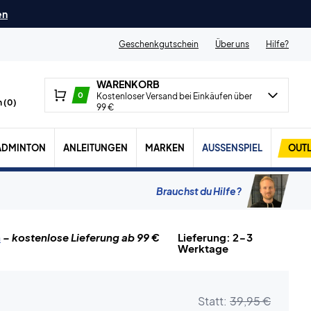
en
Geschenkgutschein
Über uns
Hilfe?
WARENKORB
0
Kostenloser Versand bei Einkäufen über
 (
0
)
99 €
ADMINTON
ANLEITUNGEN
MARKEN
AUSSENSPIEL
OUTL
Brauchst du Hilfe?
n
– kostenlose Lieferung ab 99 €
Lieferung: 2-3
Werktage
Statt:
39,95 €