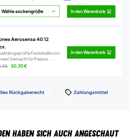
In den Warenkorb
onex Aerosensa 40 12
cs.
In den Warenkorb
ualitätsgeprüfte Federbälle von
Yonex! Gemacht für Präzisio...
Info
6,95
50,30
€
lles Rückgaberecht
Zahlungsmittel
DEN HABEN SICH AUCH ANGESCHAUT