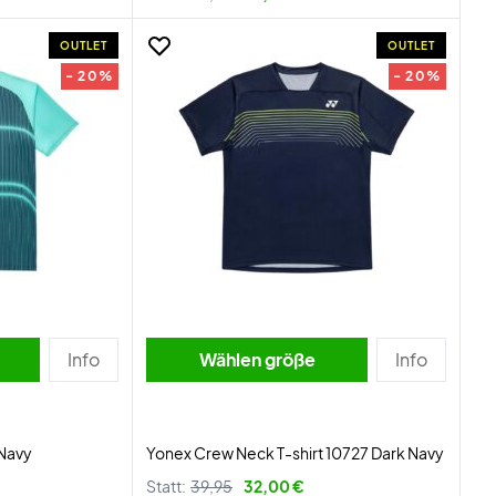
OUTLET
OUTLET
- 20%
- 20%
Info
Wählen größe
Info
 Navy
Yonex Crew Neck T-shirt 10727 Dark Navy
Statt:
39,95
32,00 €