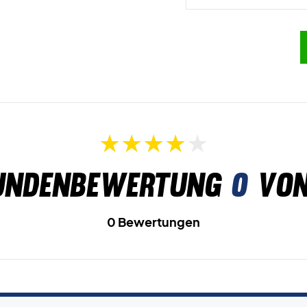
undenbewertung
0
von
0 Bewertungen