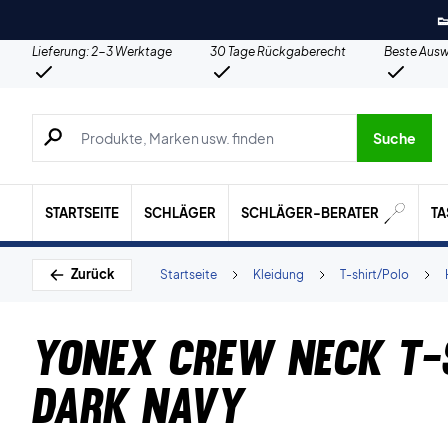

Lieferung: 2-3 Werktage
30 Tage Rückgaberecht
Beste Ausw
Suche nach Produkten, Marken usw.
Suche
STARTSEITE
SCHLÄGER
SCHLÄGER-BERATER
T
Zurück
Startseite
Kleidung
T-shirt/Polo
Yonex Crew Neck T-
Dark Navy