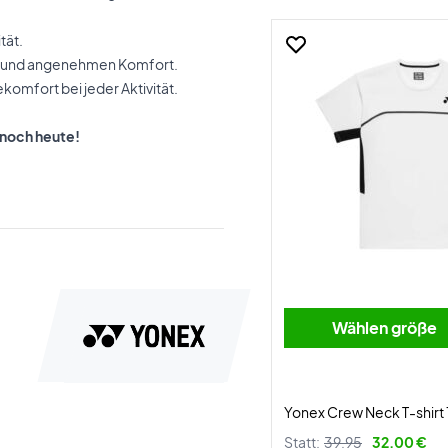
tät.
n und angenehmen Komfort.
komfort bei jeder Aktivität.
 noch heute!
Wählen größe
Yonex Crew Neck T-shirt
Statt:
39,95
32,00 €