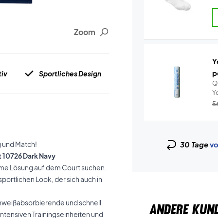
Zoom
Y
p
tiv
Sportliches Design
Q
5
g und Match!
30 Tage
vo
 10726 Dark Navy
queme Lösung auf dem Court suchen.
portlichen Look, der sich auch in
hweißabsorbierende und schnell
ANDERE KUN
 intensiven Trainingseinheiten und