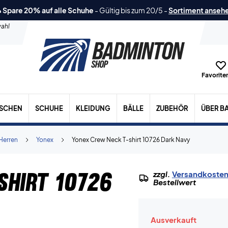
 Spare 20% auf alle Schuhe
-
Gültig bis zum 20/5
-
Sortiment anseh
ahl
Favoriten
ASCHEN
SCHUHE
KLEIDUNG
BÄLLE
ZUBEHÖR
ÜBER B
Herren
Yonex
Yonex Crew Neck T-shirt 10726 Dark Navy
shirt 10726
zzgl.
Versandkoste
Bestellwert
Ausverkauft