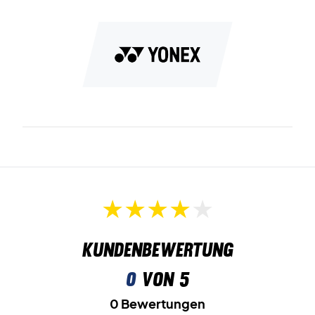
Toe Assist Shape
ist die Technologie, die die Unterstützung
des Schuhs fördert, den Druck auf den Vorderfuß reduziert
und den Energieverlust minimiert, um ein blitzschnelles
Fußspiel zu ermöglichen.
Ergoshape
ist die Technologie, die den Schwerpunkt in
Richtung Vorderfuß verlagert, um eine bequemere
Passform und Geschwindigkeit zu gewährleisten.
Round Sole
ist die Abrundung der Außensohle sowohl am
Vorderfuß als auch an der Ferse, die die besten
Voraussetzungen für ein schnelleres und gleichmäßigeres
Fußspiel schafft.
Radial Blade Sole
ist das Außensohlenmuster, das Ihnen
Kundenbewertung
Stabilität auf dem Platz gibt und die besten
0
von 5
Voraussetzungen für blitzschnelle Richtungswechsel
schafft.
0 Bewertungen