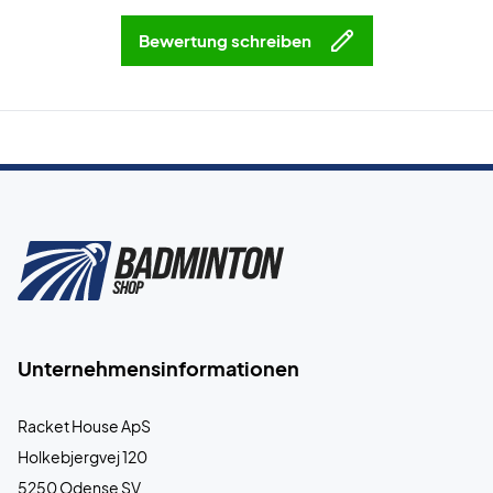
Schließlich ist es ein Unisex-Schuh und kann daher sowohl
Bewertung schreiben
von Frauen als auch von Männern getragen werden!
Erobern Sie das Spielfeld - kaufen Sie dieses Paar Yonex
Badmintonschuhe!
Farbe: Weiß mit blauen und orangefarbenen Details.
Unternehmensinformationen
Racket House ApS
Holkebjergvej 120
5250 Odense SV