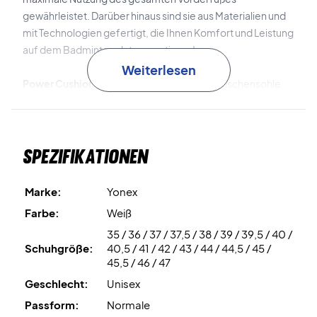
gewährleistet. Darüber hinaus sind sie aus Materialien und
mit Technologien gefertigt, die Ihnen Komfort und Leistung
auf dem Badmintonplatz garantieren!
Weiterlesen
Power Cushion
ist das Material, das in die Zwischensohle
integriert ist. Es ist leicht, stoßdämpfend und energie-
rückführend, was das perfekte Gleichgewicht zwischen
Komfort und Leistung sicherstellt.
Spezifikationen
Double Raschel Mesh
ist das extrem atmungsaktive und
leichte Mesh-Material, das für das Obermaterial
Marke:
Yonex
verwendet wird.
Farbe:
Weiß
35 / 36 / 37 / 37,5 / 38 / 39 / 39,5 / 40 /
Durable Skin Light
ist das Material, das über das Mesh-
Schuhgröße:
40,5 / 41 / 42 / 43 / 44 / 44,5 / 45 /
Material im Obermaterial gelegt wird, um ein
45,5 / 46 / 47
strapazierfähiges Obermaterial und eine bequeme
Geschlecht:
Unisex
Passform zu gewährleisten.
Passform:
Normale