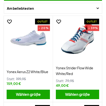
Am beliebtesten
OUTLET
OUTLET
- 20%
- 39%
Yonex Strider Flow Wide
Yonex Aerus Z2 White/Blue
White/Red
Statt:
199,95
Statt:
79,95
159,00 €
49,00 €
Wählen größe
Wählen größe