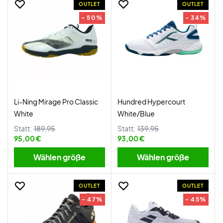
OUTLET
OUTLET
- 50%
- 34%
Li-Ning Mirage Pro Classic
Hundred Hypercourt
White
White/Blue
Statt:
189,95
Statt:
139,95
95,00 €
93,00 €
Wählen größe
Wählen größe
OUTLET
OUTLET
- 47%
- 45%