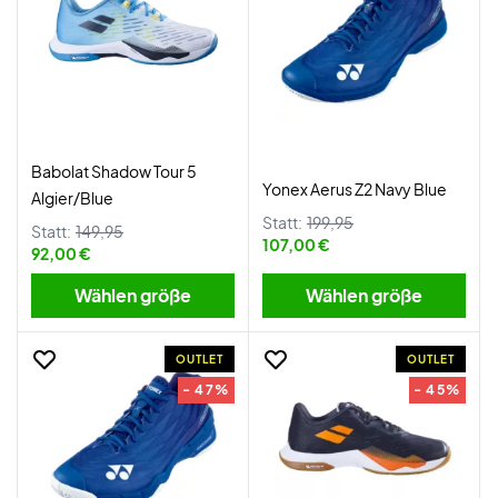
Babolat Shadow Tour 5
Yonex Aerus Z2 Navy Blue
Algier/Blue
Statt:
199,95
Statt:
149,95
107,00 €
92,00 €
Wählen größe
Wählen größe
OUTLET
OUTLET
- 47%
- 45%