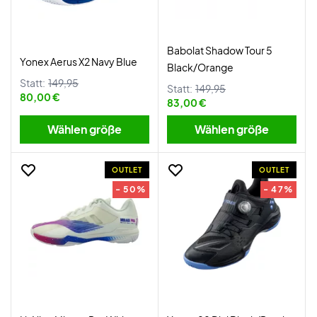
Babolat Shadow Tour 5
Yonex Aerus X2 Navy Blue
Black/Orange
Statt:
149,95
Statt:
149,95
80,00 €
83,00 €
Wählen größe
Wählen größe
OUTLET
OUTLET
- 50%
- 47%