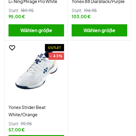
Li-Ning Mirage Pro White
Yonex 88 Dial Black/Purple
Statt:
189,95
Statt:
194,95
95,00 €
103,00 €
Wählen größe
Wählen größe
OUTLET
- 43%
Yonex Strider Beat
White/Orange
Statt:
99,95
57,00 €