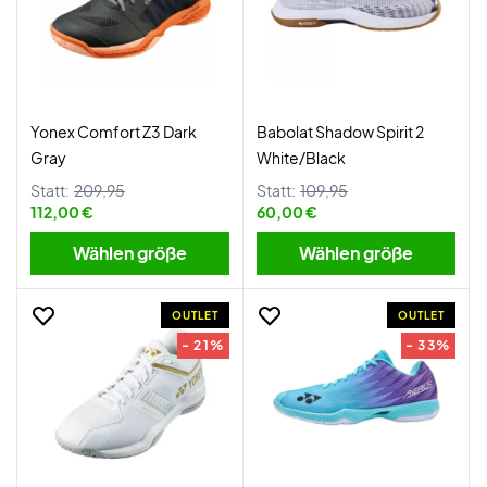
Yonex Comfort Z3 Dark
Babolat Shadow Spirit 2
Gray
White/Black
Statt:
209,95
Statt:
109,95
112,00 €
60,00 €
Wählen größe
Wählen größe
OUTLET
OUTLET
- 21%
- 33%