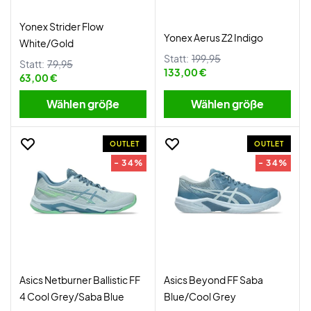
Yonex Strider Flow
Yonex Aerus Z2 Indigo
White/Gold
Statt:
199,95
Statt:
79,95
133,00 €
63,00 €
Wählen größe
Wählen größe
OUTLET
OUTLET
- 34%
- 34%
Asics Netburner Ballistic FF
Asics Beyond FF Saba
4 Cool Grey/Saba Blue
Blue/Cool Grey