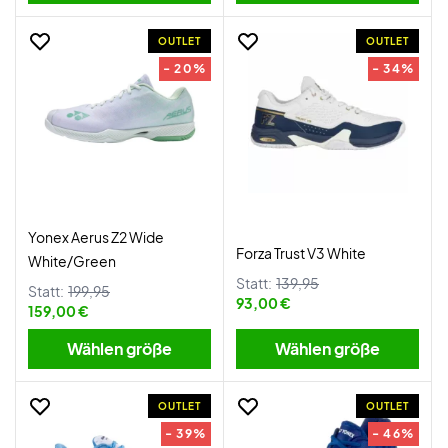
OUTLET
OUTLET
- 20%
- 34%
Yonex Aerus Z2 Wide
Forza Trust V3 White
White/Green
Statt:
139,95
Statt:
199,95
93,00 €
159,00 €
Wählen größe
Wählen größe
OUTLET
OUTLET
- 39%
- 46%