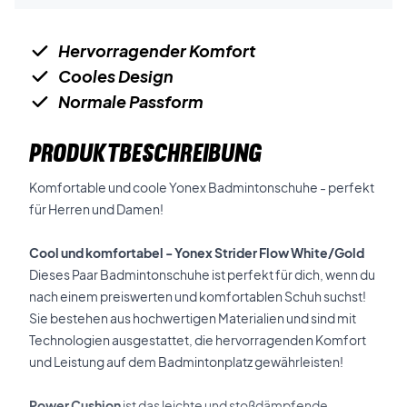
Hervorragender Komfort
Cooles Design
Normale Passform
PRODUKTBESCHREIBUNG
Komfortable und coole Yonex Badmintonschuhe - perfekt
für Herren und Damen!
Cool und komfortabel -
Yonex Strider Flow White/Gold
Dieses Paar Badmintonschuhe ist perfekt für dich, wenn du
nach einem preiswerten und komfortablen Schuh suchst!
Sie bestehen aus hochwertigen Materialien und sind mit
Technologien ausgestattet, die hervorragenden Komfort
und Leistung auf dem Badmintonplatz gewährleisten!
Power Cushion
ist das leichte und stoßdämpfende