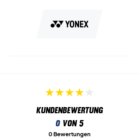
Radial Blade Sole
ist das einzigartige Außensohlenmuster,
das rutschfest ist und blitzschnelle Richtungswechsel
ermöglicht.
Schließlich ist es ein Unisex-Schuh und kann daher sowohl
von Frauen als auch von Männern getragen werden!
Erobere das Spielfeld - kaufe dieses Paar Yonex
Badmintonschuhe!
Farbe: Weiß mit goldfarbenen Details.
Kundenbewertung
0
von 5
0 Bewertungen