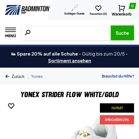
0
Schläger Guide
Warenkorb
Favoriten (
0
)
Suche nach Produkten, Marken usw.
Suche
MENÜ
👟 Spare 20% auf alle Schuhe
-
Gültig bis zum 20/5
-
Sortiment ansehen
|
Brauchst du Hilfe?
Zurück
Yonex
Yonex Strider Flow White/Gold
OUTLET
OUTLET
SPEICHERN 21%
SPEICHERN 21%