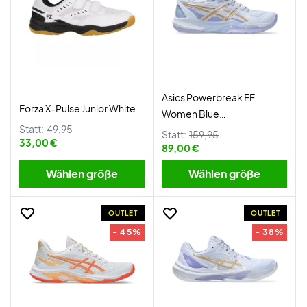
Asics Powerbreak FF
Forza X-Pulse Junior White
Women Blue
Statt:
49,95
Fade/Champagne
Statt:
159,95
33,00 €
89,00 €
Wählen größe
Wählen größe
OUTLET
OUTLET
- 45%
- 38%