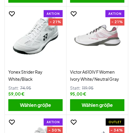
AKTION
AKTION
- 21%
- 21%
Yonex Strider Ray
Victor A610IV F Women
White/Black
Ivory White/ Neutral Gray
Statt:
74,95
Statt:
119,95
59,00 €
95,00 €
Wählen größe
Wählen größe
AKTION
OUTLET
- 30%
- 34%