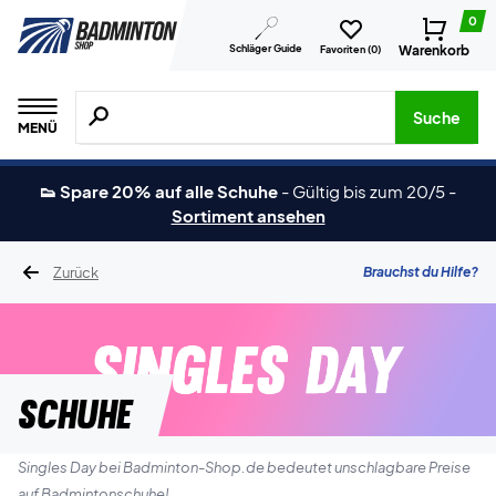
0
Schläger Guide
Warenkorb
Favoriten (
0
)
Suche nach Produkten, Marken usw.
Suche
MENÜ
👟 Spare 20% auf alle Schuhe
-
Gültig bis zum 20/5
-
Sortiment ansehen
Zurück
Brauchst du Hilfe?
Schuhe
Singles Day bei Badminton-Shop.de bedeutet unschlagbare Preise
auf Badmintonschuhe!