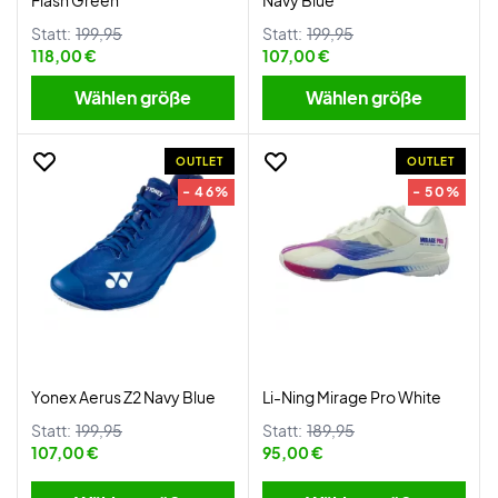
Flash Green
Navy Blue
Statt:
199,95
Statt:
199,95
118,00 €
107,00 €
Wählen größe
Wählen größe
OUTLET
OUTLET
- 46%
- 50%
Yonex Aerus Z2 Navy Blue
Li-Ning Mirage Pro White
Statt:
199,95
Statt:
189,95
107,00 €
95,00 €