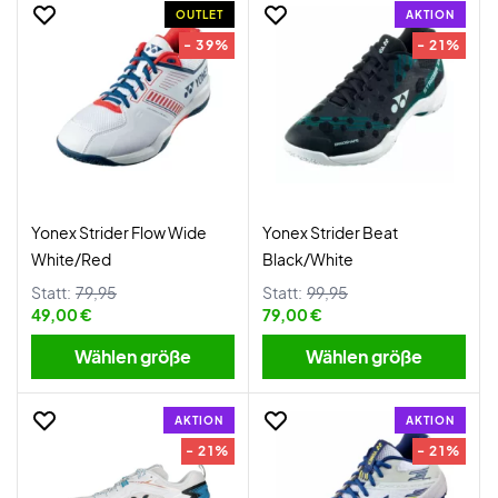
OUTLET
AKTION
- 39%
- 21%
Yonex Strider Flow Wide
Yonex Strider Beat
White/Red
Black/White
Statt:
79,95
Statt:
99,95
49,00 €
79,00 €
Wählen größe
Wählen größe
AKTION
AKTION
- 21%
- 21%