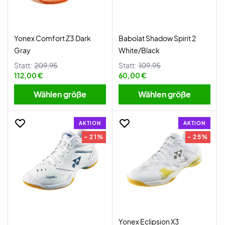
Yonex Comfort Z3 Dark
Babolat Shadow Spirit 2
Gray
White/Black
Statt:
209,95
Statt:
109,95
112,00 €
60,00 €
Wählen größe
Wählen größe
AKTION
AKTION
- 21%
- 25%
Yonex Eclipsion X3