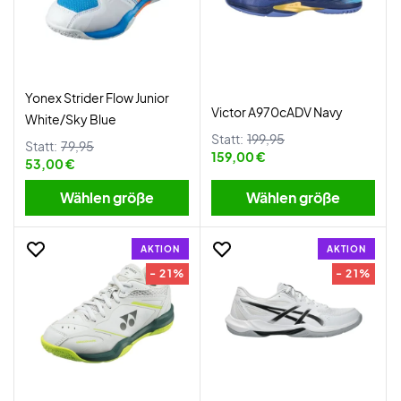
Yonex Strider Flow Junior
Victor A970cADV Navy
White/Sky Blue
Statt:
199,95
Statt:
79,95
159,00 €
53,00 €
Wählen größe
Wählen größe
AKTION
AKTION
- 21%
- 21%