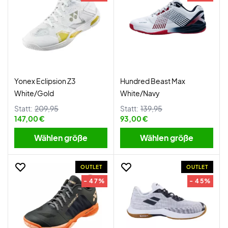
Yonex Eclipsion Z3
Hundred Beast Max
White/Gold
White/Navy
Statt:
209,95
Statt:
139,95
147,00 €
93,00 €
Wählen größe
Wählen größe
OUTLET
OUTLET
- 47%
- 45%