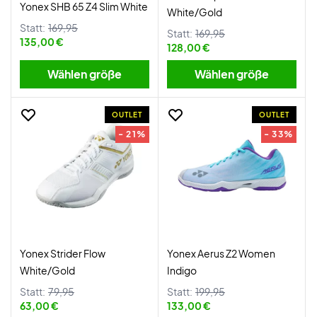
Yonex SHB 65 Z4 Slim White
White/Gold
Statt:
169,95
Statt:
169,95
135,00 €
128,00 €
Wählen größe
Wählen größe
OUTLET
OUTLET
- 21%
- 33%
Yonex Strider Flow
Yonex Aerus Z2 Women
White/Gold
Indigo
Statt:
79,95
Statt:
199,95
63,00 €
133,00 €