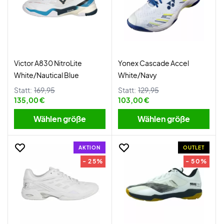
Victor A830 NitroLite
Yonex Cascade Accel
White/Nautical Blue
White/Navy
Statt:
169,95
Statt:
129,95
135,00 €
103,00 €
Wählen größe
Wählen größe
AKTION
OUTLET
- 25%
- 50%