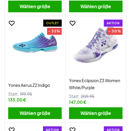
Wählen größe
Wählen größe
OUTLET
AKTION
- 33%
- 30%
Yonex Eclipsion Z3 Women
Yonex Aerus Z2 Indigo
White/Purple
Statt:
199,95
Statt:
209,95
133,00 €
147,00 €
Wählen größe
Wählen größe
AKTION
AKTION