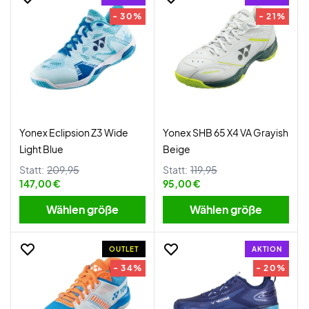
- 30%
- 21%
Yonex Eclipsion Z3 Wide
Yonex SHB 65 X4 VA Grayish
Light Blue
Beige
Statt:
209,95
Statt:
119,95
147,00 €
95,00 €
Wählen größe
Wählen größe
OUTLET
AKTION
- 34%
- 20%