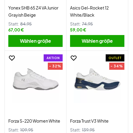
Yonex SHB 65 Z4 VA Junior
Asics Gel-Rocket 12
Grayish Beige
White/Black
Statt:
84,95
Statt:
74,95
67,00 €
59,00 €
Wählen größe
Wählen größe
AKTION
OUTLET
- 32%
- 34%
Forza S-220 Women White
Forza Trust V3 White
Statt:
109,95
Statt:
139,95