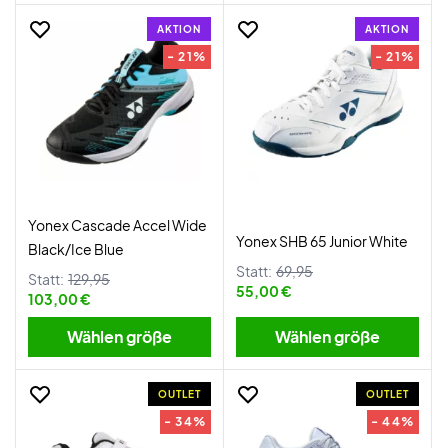
AKTION
AKTION
- 21%
- 21%
Yonex Cascade Accel Wide
Yonex SHB 65 Junior White
Black/Ice Blue
Statt:
69,95
Statt:
129,95
55,00 €
103,00 €
Wählen größe
Wählen größe
OUTLET
OUTLET
- 34%
- 44%