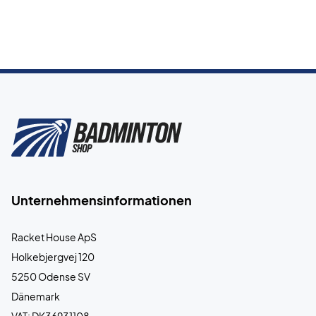
Unternehmensinformationen
Racket House ApS
Holkebjergvej 120
5250 Odense SV
Dänemark
VAT: DK36931108