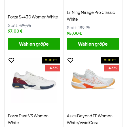
Li-Ning Mirage Pro Classic
Forza S-430 Women White
White
Statt:
129,95
Statt:
189,95
97,00 €
95,00 €
Wählen größe
Wählen größe
OUTLET
OUTLET
- 45%
- 45%
Forza Trust V3 Women
Asics Beyond FF Women
White
White/Vivid Coral