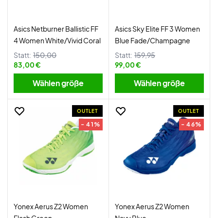
Asics Netburner Ballistic FF
Asics Sky Elite FF 3 Women
4 Women White/Vivid Coral
Blue Fade/Champagne
Statt:
150,00
Statt:
159,95
83,00 €
99,00 €
Wählen größe
Wählen größe
OUTLET
OUTLET
- 41%
- 46%
Yonex Aerus Z2 Women
Yonex Aerus Z2 Women